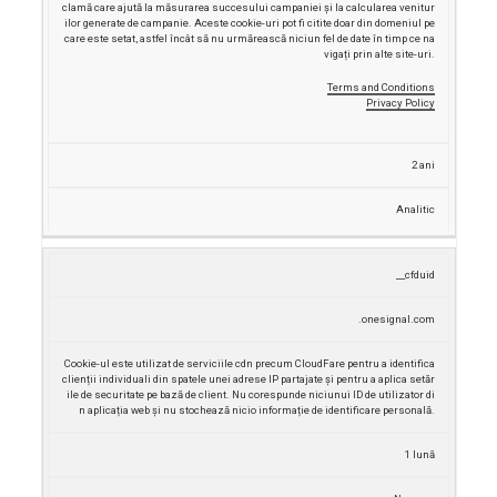
clamă care ajută la măsurarea succesului campaniei și la calcularea venitur
ilor generate de campanie.
Aceste cookie-uri pot fi citite doar din domeniul pe
care este setat, astfel încât să nu urmărească niciun fel de date în timp ce na
vigați prin alte site-uri.
Terms and Conditions
Privacy Policy
2 ani
Analitic
__cfduid
.onesignal.com
Cookie-ul este utilizat de serviciile cdn precum CloudFare pentru a identifica
clienții individuali din spatele unei adrese IP partajate și pentru a aplica setăr
ile de securitate pe bază de client.
Nu corespunde niciunui ID de utilizator di
n aplicația web și nu stochează nicio informație de identificare personală.
1 lună