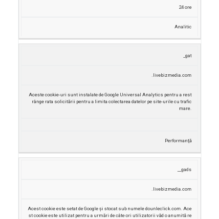
24 ore
Analitic
_gat
.livebizmedia.com
Aceste cookie-uri sunt instalate de Google Universal Analytics pentru a rest
rânge rata solicitării pentru a limita colectarea datelor pe site-urile cu trafic
mare.
Performanţă
__gads
.livebizmedia.com
Acest cookie este setat de Google și stocat sub numele dounleclick.com.
Ace
st cookie este utilizat pentru a urmări de câte ori utilizatorii văd o anumită re