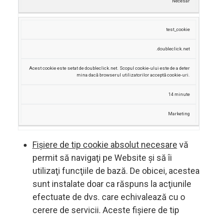
Necesar
test_cookie
.doubleclick.net
Acest cookie este setat de doubleclick.net.
Scopul cookie-ului este de a deter
mina dacă browserul utilizatorilor acceptă cookie-uri.
14 minute
Marketing
Fișiere de tip cookie absolut necesare
vă
permit să navigaţi pe Website și să îi
utilizaţi funcţiile de bază. De obicei, acestea
sunt instalate doar ca răspuns la acţiunile
efectuate de dvs. care echivalează cu o
cerere de servicii. Aceste fișiere de tip