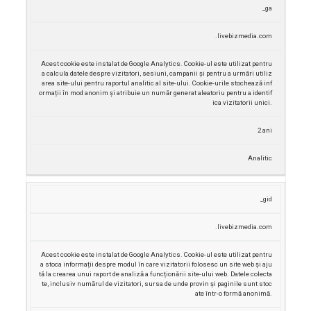
D
_ga
E
D
S
.livebizmedia.com
C
O
C
D
O
M
R
U
O
E
I
R
Acest cookie este instalat de Google Analytics.
Cookie-ul este utilizat pentru
K
N
E
A
T
a calcula datele despre vizitatori, sesiuni, campanii și pentru a urmări utiliz
I
I
R
T
I
area site-ului pentru raportul analitic al site-ului.
Cookie-urile stochează inf
E
U
E
Ă
P
ormații în mod anonim și atribuie un număr generat aleatoriu pentru a identif
ica vizitatorii unici.
2 ani
Analitic
_gid
.livebizmedia.com
Acest cookie este instalat de Google Analytics.
Cookie-ul este utilizat pentru
a stoca informații despre modul în care vizitatorii folosesc un site web și aju
tă la crearea unui raport de analiză a funcționării site-ului web.
Datele colecta
te, inclusiv numărul de vizitatori, sursa de unde provin și paginile sunt stoc
ate într-o formă anonimă.