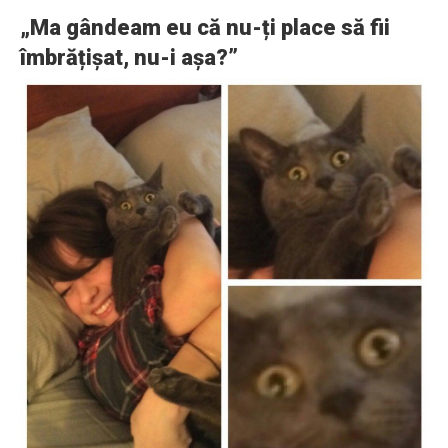
„Ma gândeam eu că nu-ți place să fii
îmbrățișat, nu-i așa?”