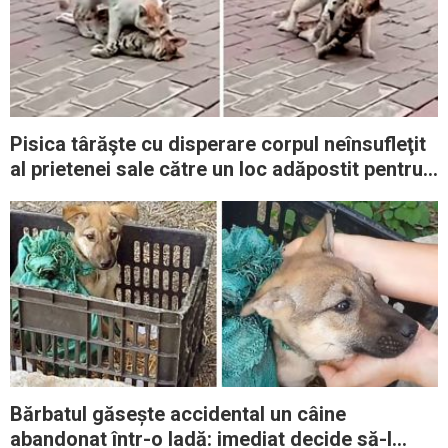
Pisica târăşte cu disperare corpul neînsufleţit
al prietenei sale către un loc adăpostit pentru
a cere ajutor
Bărbatul găsește accidental un câine
abandonat într-o ladă: imediat decide să-l