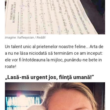
imagine: halfwaysian / Reddit
Un talent unic al prietenelor noastre feline… Arta de
a nu ne lăsa niciodată să terminăm ce am inceput:
ele vor fi întotdeauna la mijloc, punându-ne bete in
roate!
„Lasă-mă urgent jos, fiinţă umană!”