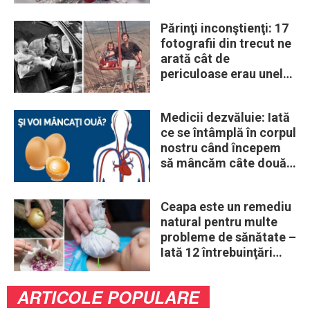
Părinţi inconştienţi: 17
fotografii din trecut ne
arată cât de
periculoase erau unele
„obiceiuri” ale vremii
Medicii dezvăluie: Iată
ce se întâmplă în corpul
nostru când începem
să mâncăm câte două
ouă în fiecare zi
Ceapa este un remediu
natural pentru multe
probleme de sănătate –
Iată 12 întrebuinţări
mai puţin ştiute
ARTICOLE POPULARE