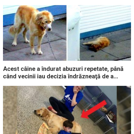
Acest câine a îndurat abuzuri repetate, până
când vecinii iau decizia îndrăzneaţă de a
invada curtea proprietarului