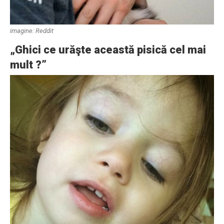
imagine: Reddit
„Ghici ce urăşte această pisică cel mai
mult ?”