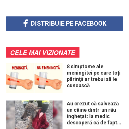
DISTRIBUIE PE FACEBOOK
CELE MAI VIZIONATE
8 simptome ale
meningitei pe care toţi
părinţii ar trebui să le
cunoască
Au crezut că salvează
un câine dintr-un râu
înghețat: la medic
descoperă că de fapt
era un lup