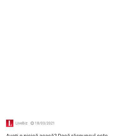
LiveBiz
18/03/2021
Aveţi o pisică acasă? Dacă răspunsul este