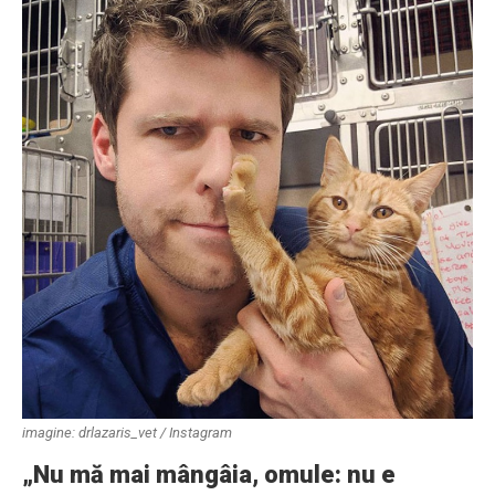
imagine: drlazaris_vet / Instagram
„Nu mă mai mângâia, omule: nu e