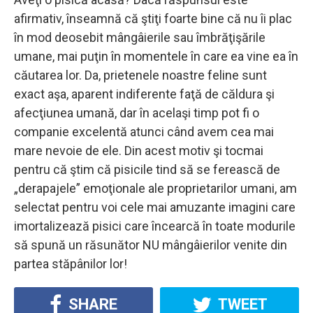
afirmativ, înseamnă că ştiţi foarte bine că nu îi plac
în mod deosebit mângâierile sau îmbrăţişările
umane, mai puţin în momentele în care ea vine ea în
căutarea lor. Da, prietenele noastre feline sunt
exact aşa, aparent indiferente faţă de căldura şi
afecţiunea umană, dar în acelaşi timp pot fi o
companie excelentă atunci când avem cea mai
mare nevoie de ele. Din acest motiv şi tocmai
pentru că ştim că pisicile tind să se ferească de
„derapajele” emoţionale ale proprietarilor umani, am
selectat pentru voi cele mai amuzante imagini care
imortalizează pisici care încearcă în toate modurile
să spună un răsunător NU mângâierilor venite din
partea stăpânilor lor!
SHARE
TWEET