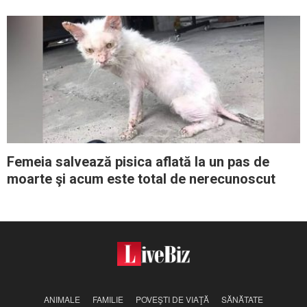
hrănească şi să-l ia acasă
Femeia salvează pisica aflată la un pas de
moarte şi acum este total de nerecunoscut
ANIMALE
FAMILIE
POVEŞTI DE VIAŢĂ
SĂNĂTATE