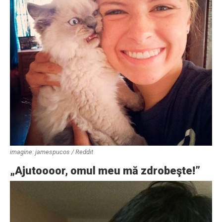
imagine: jamespucos / Reddit
„Ajutoooor, omul meu mă zdrobeşte!”