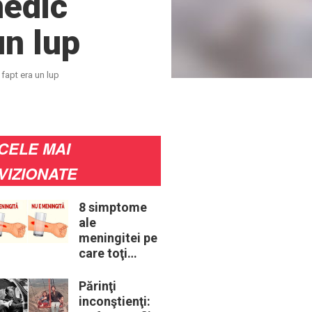
medic
un lup
fapt era un lup
CELE MAI
VIZIONATE
8 simptome
ale
meningitei pe
care toţi
părinţii ar
trebui să le
Părinţi
cunoască
inconştienţi: