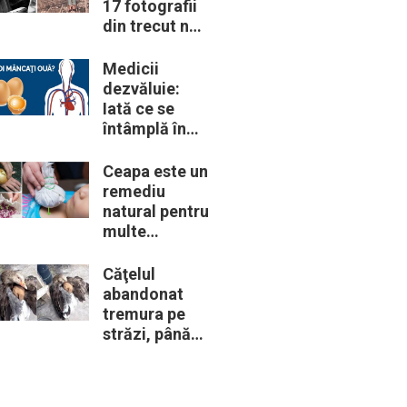
17 fotografii
din trecut ne
arată cât de
periculoase
Medicii
erau unele
dezvăluie:
„obiceiuri” ale
Iată ce se
vremii
întâmplă în
corpul nostru
când începem
Ceapa este un
să mâncăm
remediu
câte două
natural pentru
ouă în fiecare
multe
zi
probleme de
sănătate –
Căţelul
Iată 12
abandonat
întrebuinţări
tremura pe
mai puţin
străzi, până
ştiute
când o gâscă
decide să-i
ţină de cald