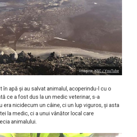
Imagine:
KSC / YouTube
it în apă și au salvat animalul, acoperindu-l cu o
tă ce a fost dus la un medic veterinar, s-a
 era nicidecum un câine, ci un lup viguros, și asta
itei la medic, ci a unui vânător local care
cia animalului.