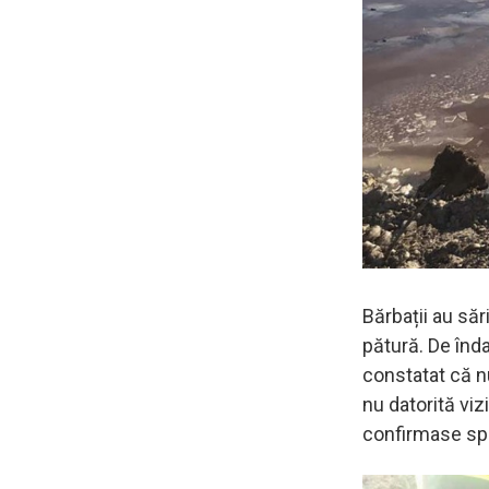
Bărbații au săr
pătură. De înda
constatat că nu
nu datorită viz
confirmase spe