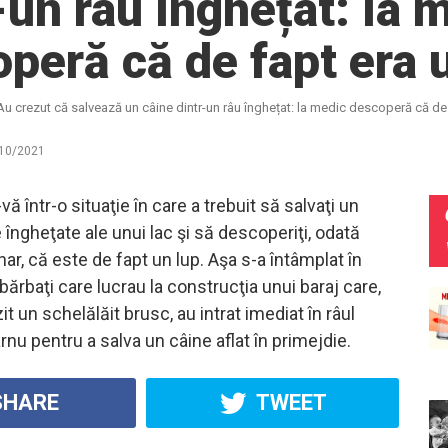
-un râu înghețat: la 
peră că de fapt era 
Au crezut că salvează un câine dintr-un râu înghețat: la medic descoperă că de 
10/2021
vă într-o situaţie în care a trebuit să salvaţi un
 îngheţate ale unui lac şi să descoperiţi, odată
inar, că este de fapt un lup. Aşa s-a întâmplat în
bărbaţi care lucrau la construcţia unui baraj care,
t un schelălăit brusc, au intrat imediat în râul
rnu pentru a salva un câine aflat în primejdie.
HARE
TWEET