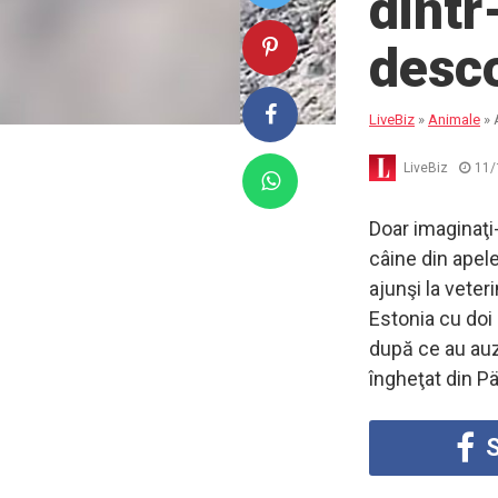
dintr
desco
LiveBiz
»
Animale
»
LiveBiz
11/
Doar imaginaţi-
câine din apele
ajunşi la veter
Estonia cu doi 
după ce au auzi
îngheţat din Pä
S