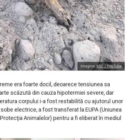
Imagine:
KSC / YouTube
vreme era foarte docil, deoarece tensiunea sa
foarte scăzută din cauza hipotermiei severe, dar
atura corpului i-a fost restabilită cu ajutorul unor
i sobe electrice, a fost transferat la EUPA (Uniunea
rotecţia Animalelor) pentru a fi eliberat în mediul