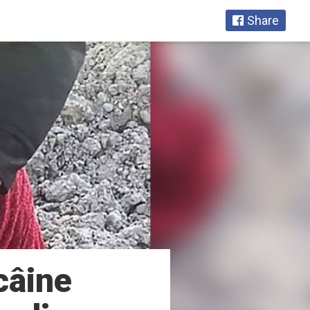
Share
câine