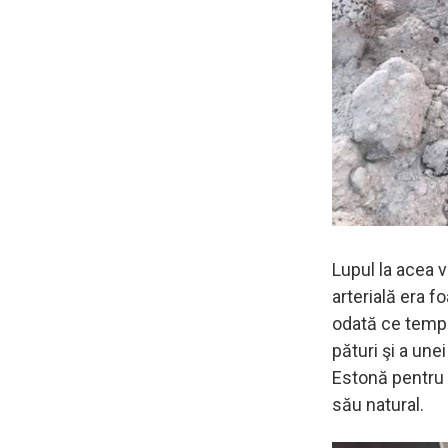
Lupul la acea 
arterială era 
odată ce temper
pături şi a une
Estonă pentru P
său natural.