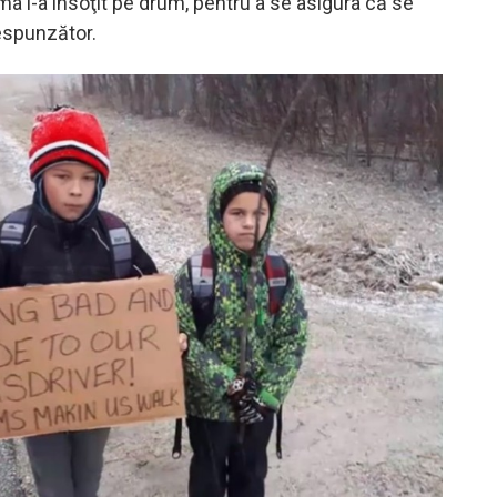
a i-a însoţit pe drum, pentru a se asigura că se
spunzător.