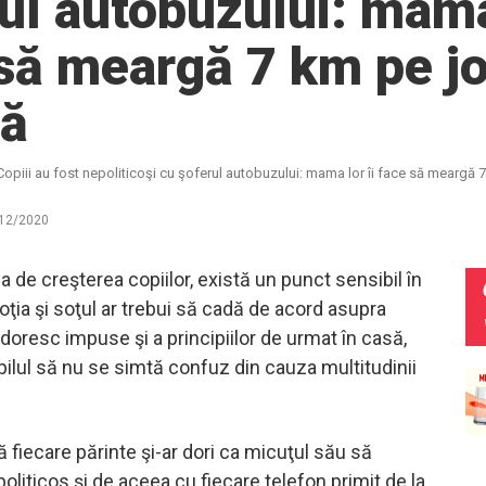
ul autobuzului: mama 
să meargă 7 km pe jo
lă
Copiii au fost nepoliticoşi cu şoferul autobuzului: mama lor îi face să meargă 
12/2020
 de creşterea copiilor, există un punct sensibil în
Soţia şi soţul ar trebui să cadă de acord asupra
 doresc impuse şi a principiilor de urmat în casă,
pilul să nu se simtă confuz din cauza multitudinii
 fiecare părinte şi-ar dori ca micuţul său să
liticos şi de aceea cu fiecare telefon primit de la