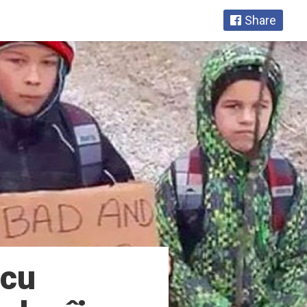
Share
 cu