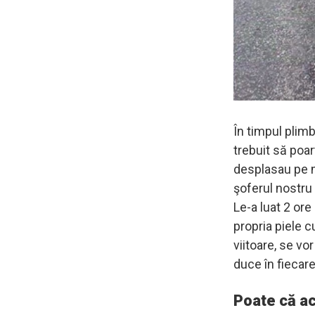
În timpul plimb
trebuit să poa
desplasau pe m
şoferul nostr
Le-a luat 2 ore
propria piele 
viitoare, se vor
duce în fiecare
Poate că ac