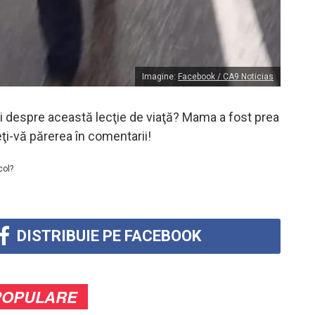
Imagine:
Facebook / CA9 Noticias
i despre această lecţie de viaţă? Mama a fost prea
i-vă părerea în comentarii!
col?
DISTRIBUIE PE FACEBOOK
POPULARE