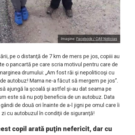
Imagine:
Facebook / CA9 Noticias
ării, pe o distanţă de 7 km de mers pe jos, copiii au
rte o pancartă pe care scria motivul pentru care de
arginea drumului: „Am fost răi şi nepoliticoşi cu
u de autobuz! Mama ne-a făcut să mergem pe jos”.
 să ajungă la şcoală şi astfel şi-au dat seama pe
cum este să nu poţi beneficia de un autobuz. Data
 gândi de două ori înainte de a-l jigni pe omul care îi
 zi cu autobuzul în condiţii de siguranţă!
est copil arată puţin nefericit, dar cu