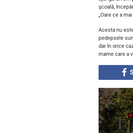
şcoală, începân
„Oare ce a ma
Acesta nu este
pedepsele sunt 
dar în orice c
mame care a vru
S