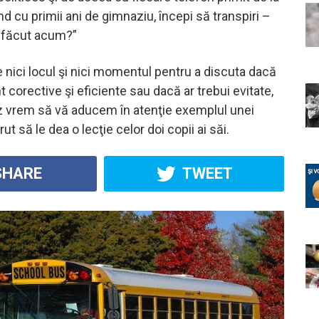
d cu primii ani de gimnaziu, începi să transpiri –
i făcut acum?”
 nici locul şi nici momentul pentru a discuta dacă
corective şi eficiente sau dacă ar trebui evitate,
az vrem să vă aducem în atenţie exemplul unei
t să le dea o lecţie celor doi copii ai săi.
HARE
TWEET