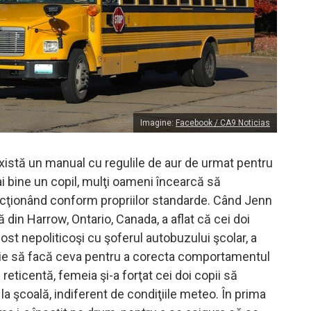
Imagine:
Facebook / CA9 Noticias
istă un manual cu regulile de aur de urmat pentru
i bine un copil, mulţi oameni încearcă să
cţionând conform propriilor standarde. Când Jenn
din Harrow, Ontario, Canada, a aflat că cei doi
 fost nepoliticoşi cu şoferul autobuzului şcolar, a
ie să facă ceva pentru a corecta comportamentul
i reticentă, femeia şi-a forţat cei doi copii să
a şcoală, indiferent de condiţiile meteo. În prima