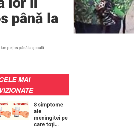
lor îi
s până la
7 km pe jos până la şcoală
CELE MAI
VIZIONATE
8 simptome
ale
meningitei pe
care toţi
părinţii ar