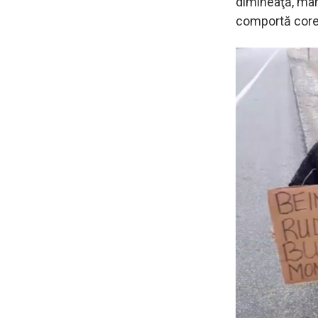
dimineaţă, mam
comportă core