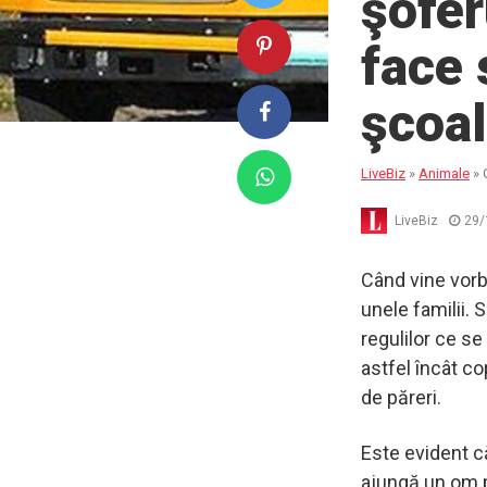
şofer
face 
şcoa
LiveBiz
»
Animale
»
LiveBiz
29/
Când vine vorba
unele familii. 
regulilor ce se
astfel încât co
de păreri.
Este evident că
ajungă un om po