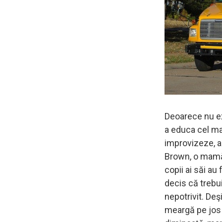
Deoarece nu ex
a educa cel ma
improvizeze, a
Brown, o mamă 
copii ai săi au
decis că trebu
nepotrivit. Deş
meargă pe jos l