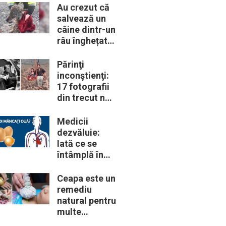
trebui să le
Au crezut că
cunoască
salvează un
câine dintr-un
râu înghețat:
la medic
descoperă că
Părinţi
de fapt era un
inconştienţi:
lup
17 fotografii
din trecut ne
arată cât de
periculoase
Medicii
erau unele
dezvăluie:
„obiceiuri” ale
Iată ce se
vremii
întâmplă în
corpul nostru
când începem
Ceapa este un
să mâncăm
remediu
câte două
natural pentru
ouă în fiecare
multe
zi
probleme de