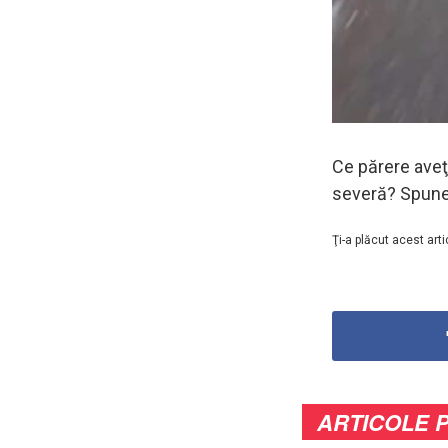
Ce părere aveţ
severă? Spuneţ
Ţi-a plăcut acest arti
ARTICOLE 