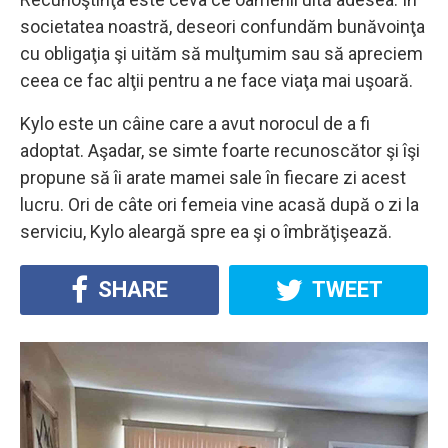
societatea noastră, deseori confundăm bunăvoinţa
cu obligaţia şi uităm să mulţumim sau să apreciem
ceea ce fac alţii pentru a ne face viaţa mai uşoară.
Kylo este un câine care a avut norocul de a fi
adoptat. Aşadar, se simte foarte recunoscător şi îşi
propune să îi arate mamei sale în fiecare zi acest
lucru. Ori de câte ori femeia vine acasă după o zi la
serviciu, Kylo aleargă spre ea şi o îmbrăţişează.
SHARE
TWEET