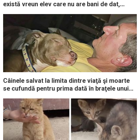
există vreun elev care nu are bani de dat,
plătesc eu pentru el”
Câinele salvat la limita dintre viaţă şi moarte
se cufundă pentru prima dată în braţele unui
om bun