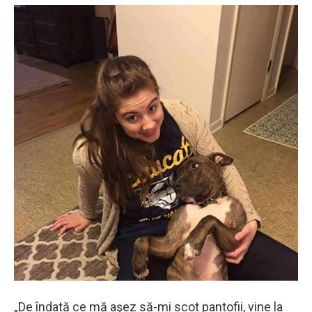
„De îndată ce mă aşez să-mi scot pantofii, vine la