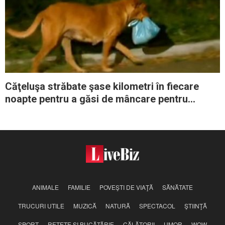
Căţeluşa străbate şase kilometri în fiecare
noapte pentru a găsi de mâncare pentru
familia ei
ANIMALE
FAMILIE
POVEŞTI DE VIAŢĂ
SĂNĂTATE
TRUCURI UTILE
MUZICĂ
NATURĂ
SPECTACOL
ŞTIINŢĂ
SPORT
REŢETE ŞI BUCĂTĂRIE
CĂLĂTORII
UMOR
WOW