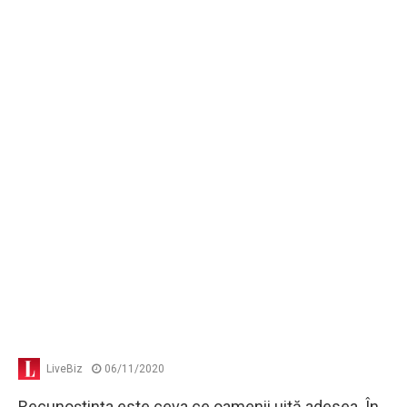
LiveBiz
06/11/2020
Recunoştinţa este ceva ce oamenii uită adesea. În