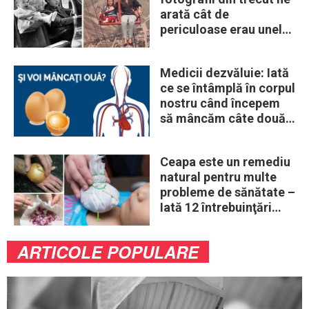
arată cât de
periculoase erau unele
„obiceiuri” ale vremii
Medicii dezvăluie: Iată
ce se întâmplă în corpul
nostru când începem
să mâncăm câte două
ouă în fiecare zi
Ceapa este un remediu
natural pentru multe
probleme de sănătate –
Iată 12 întrebuinţări
mai puţin ştiute
ARTICOLE POPULARE