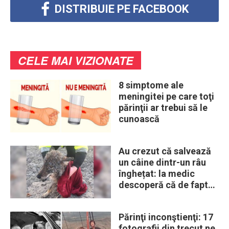
DISTRIBUIE PE FACEBOOK
CELE MAI VIZIONATE
8 simptome ale
meningitei pe care toţi
părinţii ar trebui să le
cunoască
Au crezut că salvează
un câine dintr-un râu
înghețat: la medic
descoperă că de fapt
era un lup
Părinţi inconştienţi: 17
fotografii din trecut ne