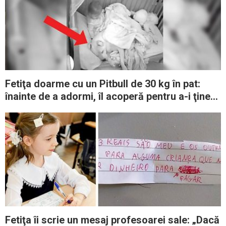
Fetiţa doarme cu un Pitbull de 30 kg în pat:
înainte de a adormi, îl acoperă pentru a-i ţine
de cald
Fetiţa îi scrie un mesaj profesoarei sale: „Dacă