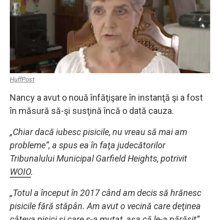
HuffPost
Nancy a avut o nouă înfăţişare în instanţă şi a fost
în măsură să-şi susţină încă o dată cauza.
„Chiar dacă iubesc pisicile, nu vreau să mai am
probleme”, a spus ea în faţa judecătorilor
Tribunalului Municipal Garfield Heights, potrivit
WOIO
.
„Totul a început în 2017 când am decis să hrănesc
pisicile fără stăpân. Am avut o vecină care deţinea
câteva pisici şi care s-a mutat, aşa că le-a părăsit”,