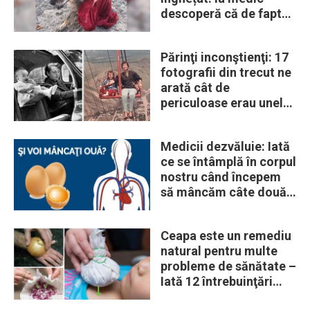
descoperă că de fapt
era un lup
Părinţi inconştienţi: 17
fotografii din trecut ne
arată cât de
periculoase erau unele
„obiceiuri” ale vremii
Medicii dezvăluie: Iată
ce se întâmplă în corpul
nostru când începem
să mâncăm câte două
ouă în fiecare zi
Ceapa este un remediu
natural pentru multe
probleme de sănătate –
Iată 12 întrebuinţări
mai puţin ştiute