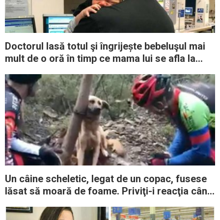
Doctorul lasă totul şi îngrijește bebeluşul mai
mult de o oră în timp ce mama lui se afla la
urgenţe
Un câine scheletic, legat de un copac, fusese
lăsat să moară de foame. Priviţi-i reacţia când
este găsit de salvatori