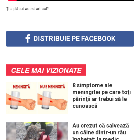
Ţi-a plăcut acest articol?
DISTRIBUIE PE FACEBOOK
CELE MAI VIZIONATE
8 simptome ale
meningitei pe care toţi
părinţii ar trebui să le
cunoască
Au crezut că salvează
un câine dintr-un râu
înghețat: la medic