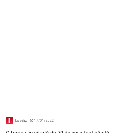
LiveBiz
17/01/2022
O femeie în vârstă de 79 de ani a fost găsită