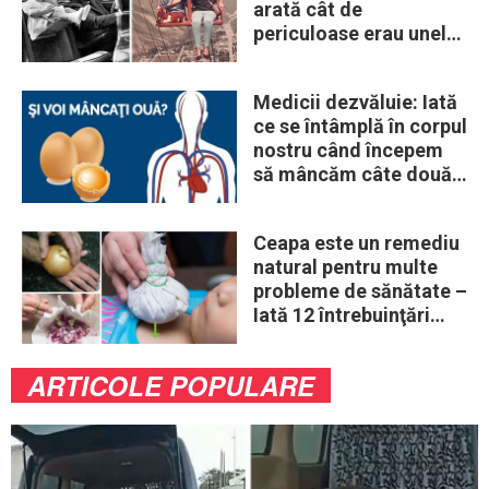
arată cât de
periculoase erau unele
„obiceiuri” ale vremii
Medicii dezvăluie: Iată
ce se întâmplă în corpul
nostru când începem
să mâncăm câte două
ouă în fiecare zi
Ceapa este un remediu
natural pentru multe
probleme de sănătate –
Iată 12 întrebuinţări
mai puţin ştiute
ARTICOLE POPULARE