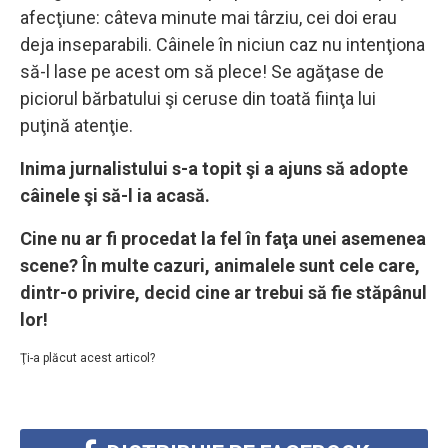
afecţiune: câteva minute mai târziu, cei doi erau
deja inseparabili. Câinele în niciun caz nu intenţiona
să-l lase pe acest om să plece! Se agăţase de
piciorul bărbatului şi ceruse din toată fiinţa lui
puţină atenţie.
Inima jurnalistului s-a topit şi a ajuns să adopte
câinele şi să-l ia acasă.
Cine nu ar fi procedat la fel în faţa unei asemenea
scene? În multe cazuri, animalele sunt cele care,
dintr-o privire, decid cine ar trebui să fie stăpânul
lor!
Ţi-a plăcut acest articol?