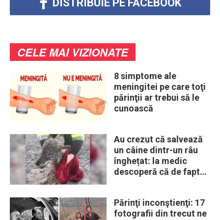
DISTRIBUIE PE FACEBOOK
CELE MAI VIZIONATE
8 simptome ale
meningitei pe care toţi
părinţii ar trebui să le
cunoască
Au crezut că salvează
un câine dintr-un râu
înghețat: la medic
descoperă că de fapt
era un lup
Părinţi inconştienţi: 17
fotografii din trecut ne