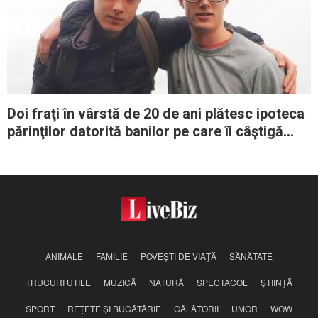
Doi fraţi în vârstă de 20 de ani plătesc ipoteca
părinţilor datorită banilor pe care îi câştigă
făcând jocuri video
ANIMALE
FAMILIE
POVEŞTI DE VIAŢĂ
SĂNĂTATE
TRUCURI UTILE
MUZICĂ
NATURĂ
SPECTACOL
ŞTIINŢĂ
SPORT
REŢETE ŞI BUCĂTĂRIE
CĂLĂTORII
UMOR
WOW