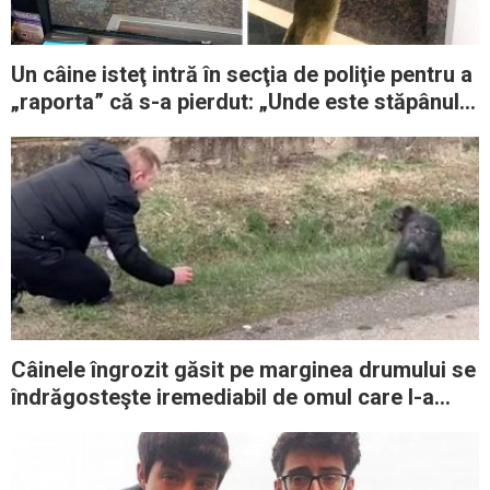
Un câine isteţ intră în secţia de poliţie pentru a
„raporta” că s-a pierdut: „Unde este stăpânul
meu?”
Câinele îngrozit găsit pe marginea drumului se
îndrăgosteşte iremediabil de omul care l-a
salvat