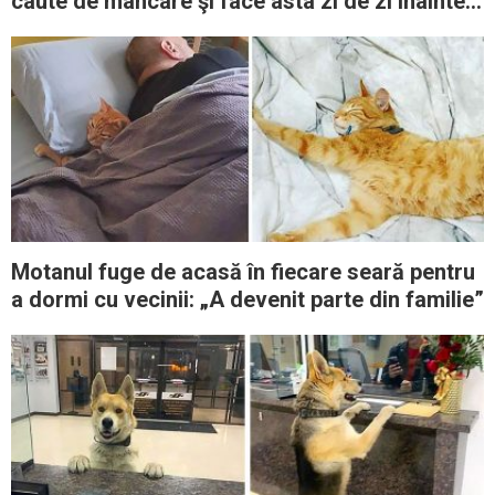
caute de mâncare şi face asta zi de zi înainte
de a merge la școală
Motanul fuge de acasă în fiecare seară pentru
a dormi cu vecinii: „A devenit parte din familie”