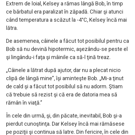
Extrem de loial, Kelsey a rămas lângă Bob, în ​​timp
ce bărbatul era paralizat în zăpadă. Chiar şi atunci
când temperatura a scăzut la -4°C, Kelsey încă mai
lătra.
De asemenea, câinele a făcut tot posibilul pentru ca
Bob să nu devină hipotermic, aşezându-se peste el
şi lingându-i faţa şi mâinile ca să-l ţină treaz.
„Câinele a lătrat după ajutor, dar nu a plecat nicio
clipă de lângă mine”, îşi aminteşte Bob. „Mi-a ţinut
de cald şi a făcut tot posibilul să nu adorm. Ştiam
că trebuie să rezist şi că era de datoria mea să
rămân în viaţă.”
În cele din urmă, şi, din păcate, inevitabil, Bob şi-a
pierdut cunoştinţa. Dar Kelsey încă mai rămăsese
pe poziţii şi continua să latre. Din fericire, în cele din