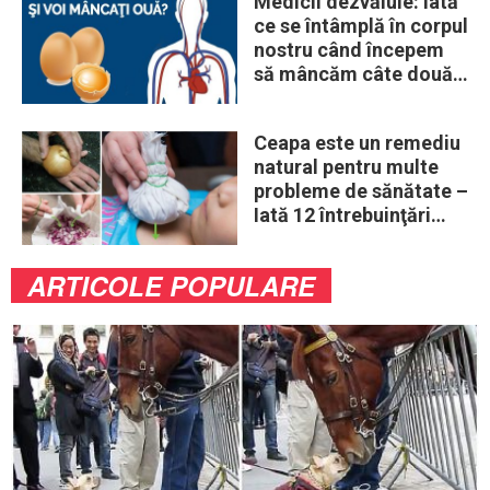
Medicii dezvăluie: Iată
ce se întâmplă în corpul
nostru când începem
să mâncăm câte două
ouă în fiecare zi
Ceapa este un remediu
natural pentru multe
probleme de sănătate –
Iată 12 întrebuinţări
mai puţin ştiute
ARTICOLE POPULARE