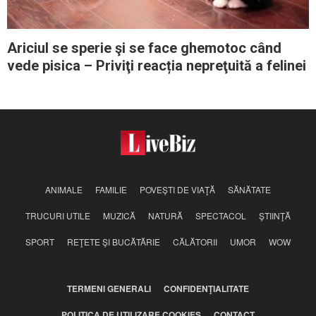
Ariciul se sperie şi se face ghemotoc când
vede pisica – Priviţi reacția nepreţuită a felinei
ANIMALE
FAMILIE
POVEŞTI DE VIAŢĂ
SĂNĂTATE
TRUCURI UTILE
MUZICĂ
NATURĂ
SPECTACOL
ŞTIINŢĂ
SPORT
REŢETE ŞI BUCĂTĂRIE
CĂLĂTORII
UMOR
WOW
TERMENI GENERALI
CONFIDENŢIALITATE
POLITICA DE UTILIZARE COOKIES
CONTACT