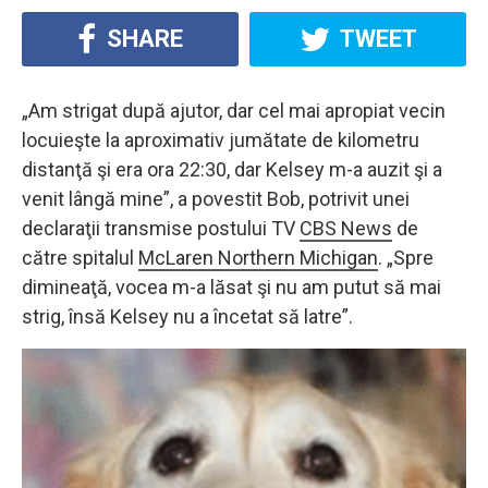
SHARE
TWEET
„Am strigat după ajutor, dar cel mai apropiat vecin
locuieşte la aproximativ jumătate de kilometru
distanţă şi era ora 22:30, dar Kelsey m-a auzit şi a
venit lângă mine”, a povestit Bob, potrivit unei
declaraţii transmise postului TV
CBS News
de
către spitalul
McLaren Northern Michigan
. „Spre
dimineaţă, vocea m-a lăsat şi nu am putut să mai
strig, însă Kelsey nu a încetat să latre”.