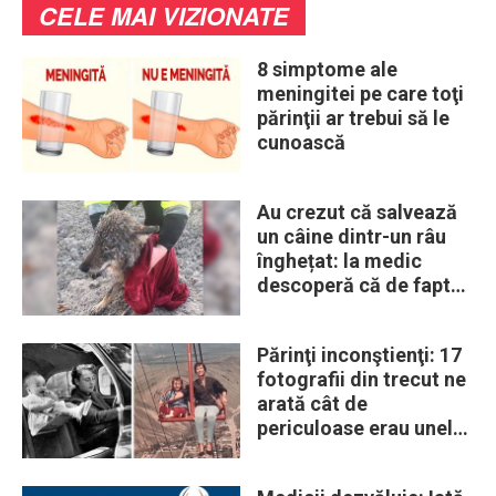
CELE MAI VIZIONATE
8 simptome ale
meningitei pe care toţi
părinţii ar trebui să le
cunoască
Au crezut că salvează
un câine dintr-un râu
înghețat: la medic
descoperă că de fapt
era un lup
Părinţi inconştienţi: 17
fotografii din trecut ne
arată cât de
periculoase erau unele
„obiceiuri” ale vremii