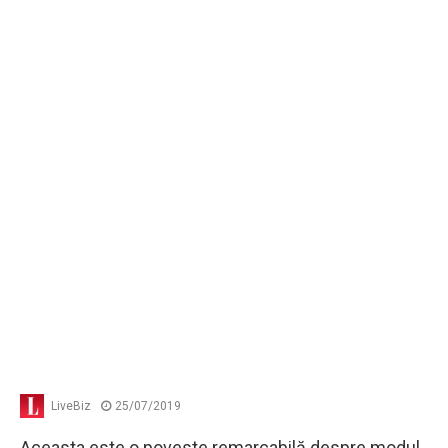
LiveBiz
25/07/2019
Aceasta este o poveste remarcabilă despre modul