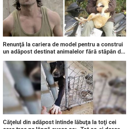
Renunţă la cariera de model pentru a construi
un adăpost destinat animalelor fără stăpân din
oraşul său
Căţelul din adăpost întinde lăbuţa la toţi cei