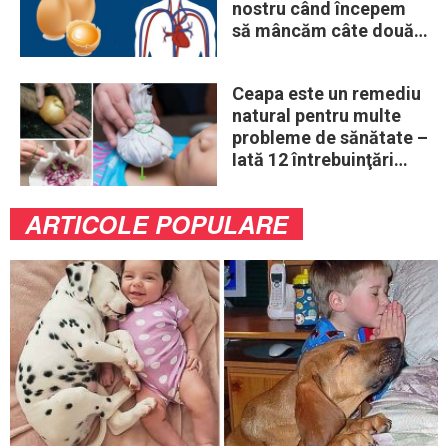
nostru când începem
să mâncăm câte două
ouă în fiecare zi
Ceapa este un remediu
natural pentru multe
probleme de sănătate –
Iată 12 întrebuinţări
mai puţin ştiute
ARTICOLE POPULARE