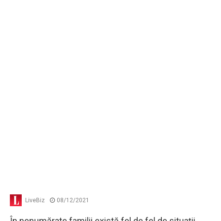
LiveBiz
08/12/2021
În nenumărate familii există fel de fel de situaţii