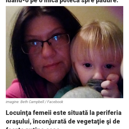
luând-o pe o mică potecă spre pădure.
imagine: Beth Campbell / Facebook
Locuinţa femeii este situată la periferia
oraşului, înconjurată de vegetaţie şi de