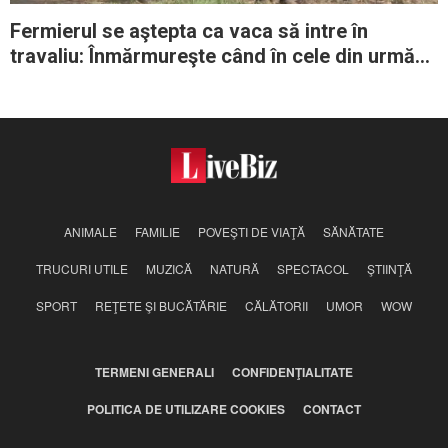
Fermierul se aştepta ca vaca să intre în
travaliu: Înmărmureşte când în cele din urmă
vede „puiul”
ANIMALE
FAMILIE
POVEŞTI DE VIAŢĂ
SĂNĂTATE
TRUCURI UTILE
MUZICĂ
NATURĂ
SPECTACOL
ŞTIINŢĂ
SPORT
REŢETE ŞI BUCĂTĂRIE
CĂLĂTORII
UMOR
WOW
TERMENI GENERALI
CONFIDENŢIALITATE
POLITICA DE UTILIZARE COOKIES
CONTACT