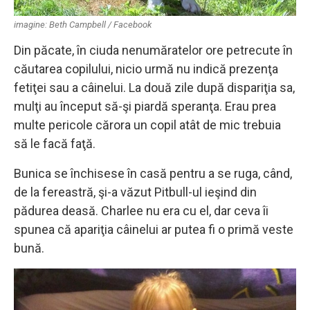
imagine: Beth Campbell / Facebook
Din păcate, în ciuda nenumăratelor ore petrecute în
căutarea copilului, nicio urmă nu indică prezenţa
fetiţei sau a câinelui. La două zile după dispariţia sa,
mulţi au început să-şi piardă speranţa. Erau prea
multe pericole cărora un copil atât de mic trebuia
să le facă faţă.
Bunica se închisese în casă pentru a se ruga, când,
de la fereastră, şi-a văzut Pitbull-ul ieşind din
pădurea deasă. Charlee nu era cu el, dar ceva îi
spunea că apariţia câinelui ar putea fi o primă veste
bună.