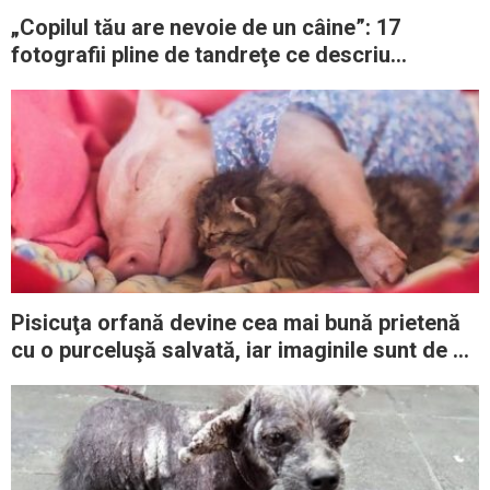
„Copilul tău are nevoie de un câine”: 17
fotografii pline de tandreţe ce descriu
prietenia dintre copii şi câinii lor
Pisicuţa orfană devine cea mai bună prietenă
cu o purceluşă salvată, iar imaginile sunt de o
drăgălăşenie rară