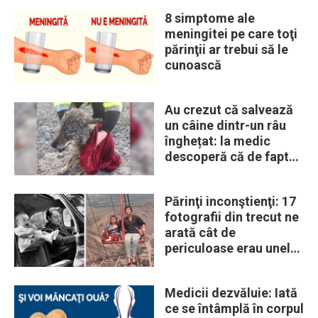
8 simptome ale
meningitei pe care toţi
părinţii ar trebui să le
cunoască
Au crezut că salvează
un câine dintr-un râu
înghețat: la medic
descoperă că de fapt
era un lup
Părinţi inconştienţi: 17
fotografii din trecut ne
arată cât de
periculoase erau unele
„obiceiuri” ale vremii
Medicii dezvăluie: Iată
ce se întâmplă în corpul