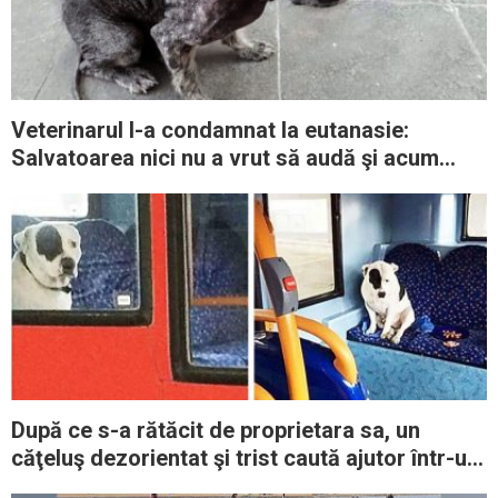
Veterinarul l-a condamnat la eutanasie:
Salvatoarea nici nu a vrut să audă şi acum
câinele e de nerecunoscut
După ce s-a rătăcit de proprietara sa, un
căţeluş dezorientat şi trist caută ajutor într-un
autobuz