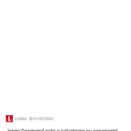
LiveBiz
01/02/2022
Jenny Desmond este o salvatoare cu experienţă,