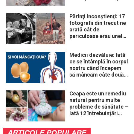
era un lup
Părinţi inconştienţi: 17
fotografii din trecut ne
arată cât de
periculoase erau unele
„obiceiuri” ale vremii
Medicii dezvăluie: Iată
ce se întâmplă în corpul
nostru când începem
să mâncăm câte două
ouă în fiecare zi
Ceapa este un remediu
natural pentru multe
probleme de sănătate –
Iată 12 întrebuinţări
mai puţin ştiute
ARTICOLE POPULARE