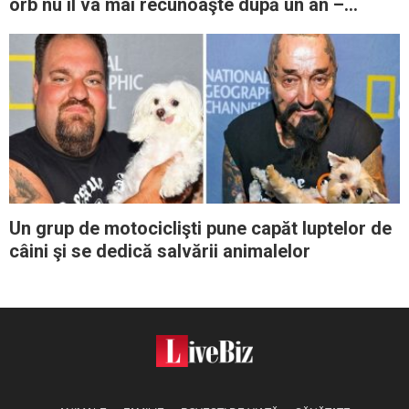
orb nu îl va mai recunoaşte după un an –
descoperă că s-a înşelat amarnic
Un grup de motociclişti pune capăt luptelor de
câini şi se dedică salvării animalelor