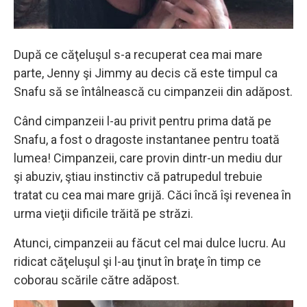
După ce căţeluşul s-a recuperat cea mai mare
parte, Jenny şi Jimmy au decis că este timpul ca
Snafu să se întâlnească cu cimpanzeii din adăpost.
Când cimpanzeii l-au privit pentru prima dată pe
Snafu, a fost o dragoste instantanee pentru toată
lumea! Cimpanzeii, care provin dintr-un mediu dur
şi abuziv, ştiau instinctiv că patrupedul trebuie
tratat cu cea mai mare grijă. Căci încă îşi revenea în
urma vieţii dificile trăită pe străzi.
Atunci, cimpanzeii au făcut cel mai dulce lucru. Au
ridicat căţeluşul şi l-au ţinut în braţe în timp ce
coborau scările către adăpost.