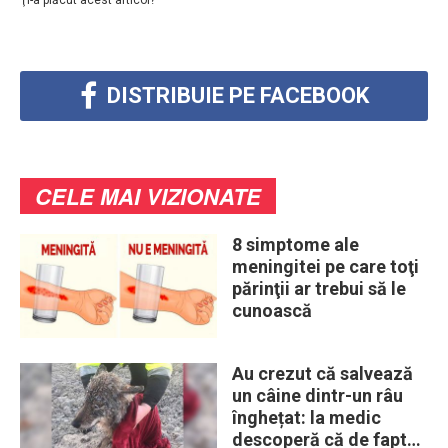
Ţi-a plăcut acest articol?
DISTRIBUIE PE FACEBOOK
CELE MAI VIZIONATE
8 simptome ale
meningitei pe care toţi
părinţii ar trebui să le
cunoască
Au crezut că salvează
un câine dintr-un râu
înghețat: la medic
descoperă că de fapt