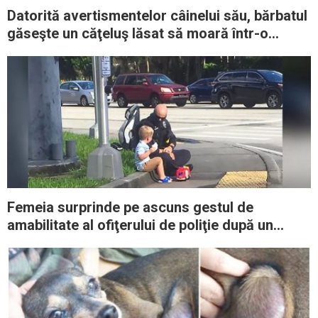
Datorită avertismentelor câinelui său, bărbatul
găseşte un căţeluş lăsat să moară într-o
găleată cu apă
Femeia surprinde pe ascuns gestul de
amabilitate al ofiţerului de poliţie după un
accident de maşină