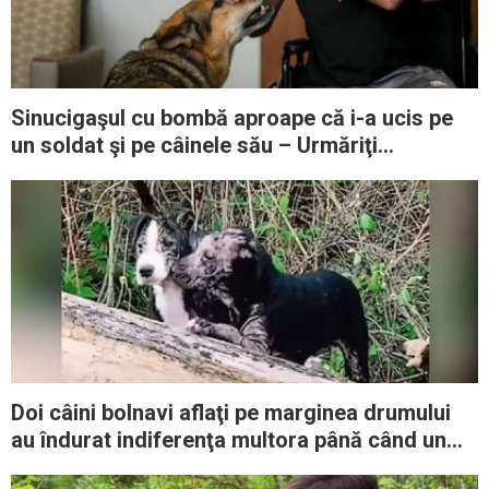
Sinucigaşul cu bombă aproape că i-a ucis pe
un soldat şi pe câinele său – Urmăriţi
momentul copleşitor când se revăd
Doi câini bolnavi aflaţi pe marginea drumului
au îndurat indiferenţa multora până când un
înger a apărut