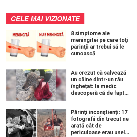
CELE MAI VIZIONATE
8 simptome ale
meningitei pe care toţi
părinţii ar trebui să le
cunoască
Au crezut că salvează
un câine dintr-un râu
înghețat: la medic
descoperă că de fapt
era un lup
Părinţi inconştienţi: 17
fotografii din trecut ne
arată cât de
periculoase erau unele