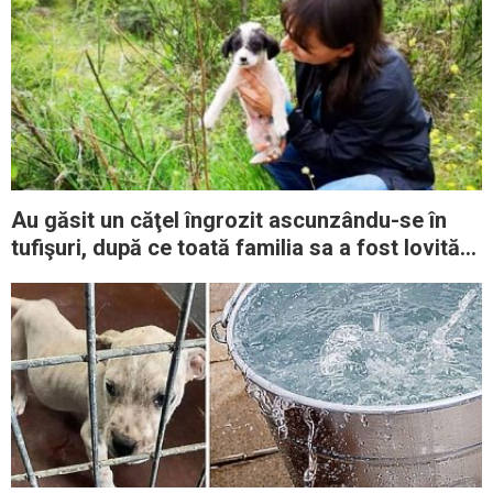
Au găsit un căţel îngrozit ascunzându-se în
tufişuri, după ce toată familia sa a fost lovită
de maşini