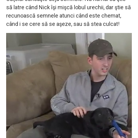
să latre când Nick îşi mişcă lobul urechii, dar ştie să
recunoască semnele atunci când este chemat,
când i se cere să se aşeze, sau să stea culcat!