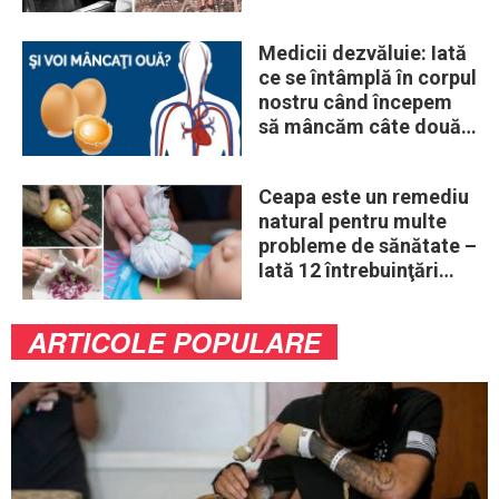
„obiceiuri” ale vremii
Medicii dezvăluie: Iată
ce se întâmplă în corpul
nostru când începem
să mâncăm câte două
ouă în fiecare zi
Ceapa este un remediu
natural pentru multe
probleme de sănătate –
Iată 12 întrebuinţări
mai puţin ştiute
ARTICOLE POPULARE