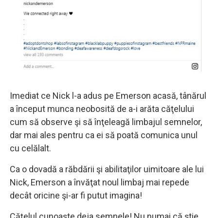
Imediat ce Nick l-a adus pe Emerson acasă, tânărul
a început munca neobosită de a-i arăta căţelului
cum să observe şi să înţeleagă limbajul semnelor,
dar mai ales pentru ca ei să poată comunica unul
cu celălalt.
Ca o dovadă a răbdării şi abilitaţilor uimitoare ale lui
Nick, Emerson a învăţat noul limbaj mai repede
decât oricine şi-ar fi putut imagina!
Căţelul cunoaşte deja semnele! Nu numai că ştie