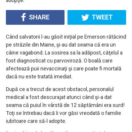
adopţie.
SHARE
TWEET
Când salvatorii l-au găsit iniţial pe Emerson rătăcind
pe străzile din Maine, şi-au dat seama că era un
câine vagabond. La sosirea sa la adăpost, căţelul a
fost diagnosticat cu parvoviroză. O boală care
afectează puii nevaccinaţi şi care poate fi mortală
dacă nu este tratată imediat.
După ce a trecut de acest obstacol, personalul
medical a fost descurajat atunci când şi-a dat
seama că puiul în vârstă de 12 săptămâni era surd!
Toţi se întrebau dacă îi vor găsi vreodată o familie
iubitoare care să-l adopte.