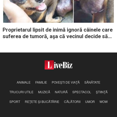
Proprietarul lipsit de inimă ignoră câinele care
suferea de tumoră, aşa că vecinul decide să
treacă la fapte
ANIMALE
FAMILIE
POVEŞTI DE VIAŢĂ
SĂNĂTATE
TRUCURI UTILE
MUZICĂ
NATURĂ
SPECTACOL
ŞTIINŢĂ
SPORT
REŢETE ŞI BUCĂTĂRIE
CĂLĂTORII
UMOR
WOW