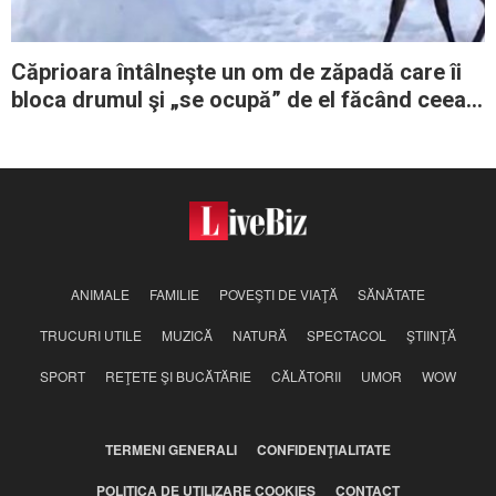
Căprioara întâlneşte un om de zăpadă care îi
bloca drumul şi „se ocupă” de el făcând ceea
ce face cel mai bine orice căprioară
ANIMALE
FAMILIE
POVEŞTI DE VIAŢĂ
SĂNĂTATE
TRUCURI UTILE
MUZICĂ
NATURĂ
SPECTACOL
ŞTIINŢĂ
SPORT
REŢETE ŞI BUCĂTĂRIE
CĂLĂTORII
UMOR
WOW
TERMENI GENERALI
CONFIDENŢIALITATE
POLITICA DE UTILIZARE COOKIES
CONTACT