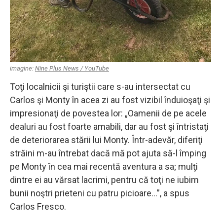
imagine:
Nine Plus News / YouTube
Toţi localnicii şi turiştii care s-au intersectat cu
Carlos şi Monty în acea zi au fost vizibil înduioşaţi şi
impresionaţi de povestea lor: „Oamenii de pe acele
dealuri au fost foarte amabili, dar au fost şi întristaţi
de deteriorarea stării lui Monty. Într-adevăr, diferiţi
străini m-au întrebat dacă mă pot ajuta să-l împing
pe Monty în cea mai recentă aventura a sa; mulţi
dintre ei au vărsat lacrimi, pentru că toţi ne iubim
bunii noştri prieteni cu patru picioare…”, a spus
Carlos Fresco.