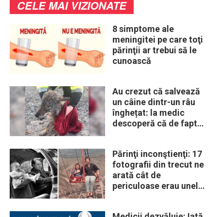
CELE MAI VIZIONATE
8 simptome ale
meningitei pe care toţi
părinţii ar trebui să le
cunoască
Au crezut că salvează
un câine dintr-un râu
înghețat: la medic
descoperă că de fapt
era un lup
Părinţi inconştienţi: 17
fotografii din trecut ne
arată cât de
periculoase erau unele
„obiceiuri” ale vremii
Medicii dezvăluie: Iată