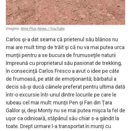
imagine:
Nine Plus News / YouTube
Carlos şi-a dat seama că prietenul său blănos nu
mai are mult timp de trăit şi că nu va mai putea urca
munţii pentru a se bucura de frumuseţile naturii
împreună cu proprietarul său pasionat de trekking,
în consecinţă Carlos Fresco a avut o idee pe câte
de frumoasă, pe atât de emoţionantă; bărbatul a
decis să-şi ducă câinele preferat pentru ultima dată
într-o excursie într-unul dintre locurile pe care le
iubeau cel mai mult: munţii Pen şi Fan din Ţara
Galilor şi, deşi Monty nu se mai putea mişca la fel de
uşor ca odinioară, stăpânul său chiar s-a gândit la
toate. Drept urmare l-a transportat în munţi cu