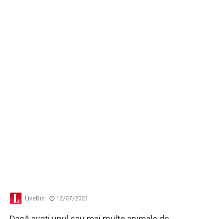
LiveBiz
12/07/2021
Dacă aveţi unul sau mai multe animale de