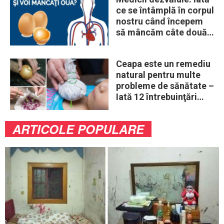
ce se întâmplă în corpul
nostru când începem
să mâncăm câte două
ouă în fiecare zi
Ceapa este un remediu
natural pentru multe
probleme de sănătate –
Iată 12 întrebuinţări
mai puţin ştiute
ARTICOLE POPULARE