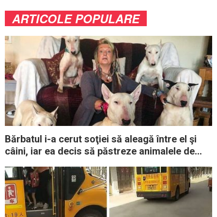
ARTICOLE POPULARE
Bărbatul i-a cerut soţiei să aleagă între el şi
câini, iar ea decis să păstreze animalele de
companie