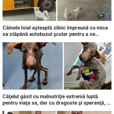
Câinele loial aşteaptă zilnic împreună cu mica
sa stăpână autobuzul şcolar pentru a se
asigura că urcă în siguranţă
Căţelul găsit cu malnutriţie extremă luptă
pentru viaţa sa, dar cu dragoste şi speranţă, el
supravieţuieşte