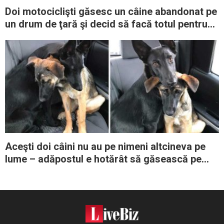
Doi motociclişti găsesc un câine abandonat pe
un drum de ţară şi decid să facă totul pentru
a-l salva
Aceşti doi câini nu au pe nimeni altcineva pe
lume – adăpostul e hotărât să găsească pe
cineva care să-i adopte împreună