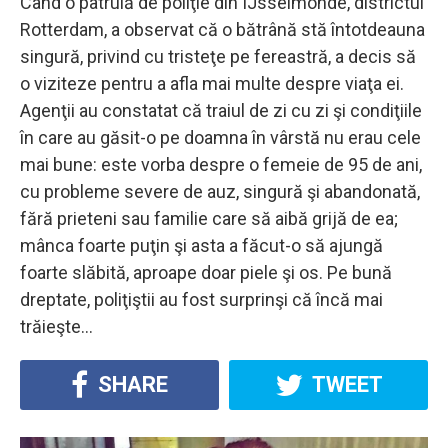
Când o patrulă de poliţie din IJsselmonde, districtul
Rotterdam, a observat că o bătrână stă întotdeauna
singură, privind cu tristeţe pe fereastră, a decis să
o viziteze pentru a afla mai multe despre viaţa ei.
Agenţii au constatat că traiul de zi cu zi şi condiţiile
în care au găsit-o pe doamna în vârstă nu erau cele
mai bune: este vorba despre o femeie de 95 de ani,
cu probleme severe de auz, singură şi abandonată,
fără prieteni sau familie care să aibă grijă de ea;
mânca foarte puţin şi asta a făcut-o să ajungă
foarte slăbită, aproape doar piele şi os. Pe bună
dreptate, poliţiştii au fost surprinşi că încă mai
trăieşte…
SHARE
TWEET