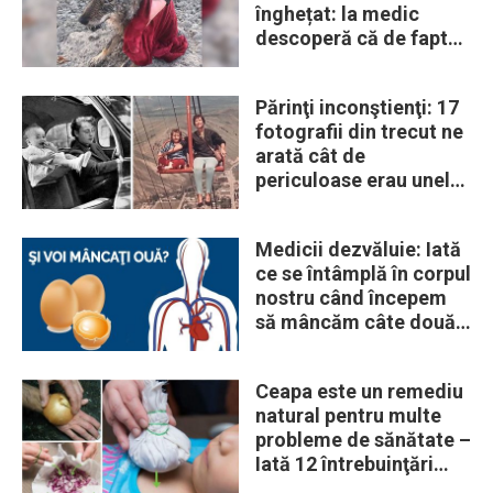
înghețat: la medic
descoperă că de fapt
era un lup
Părinţi inconştienţi: 17
fotografii din trecut ne
arată cât de
periculoase erau unele
„obiceiuri” ale vremii
Medicii dezvăluie: Iată
ce se întâmplă în corpul
nostru când începem
să mâncăm câte două
ouă în fiecare zi
Ceapa este un remediu
natural pentru multe
probleme de sănătate –
Iată 12 întrebuinţări
mai puţin ştiute