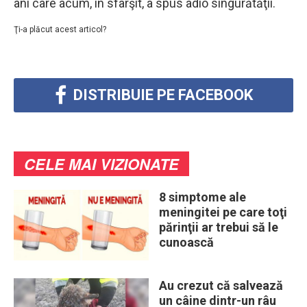
ani care acum, în sfârşit, a spus adio singurătăţii.
Ţi-a plăcut acest articol?
DISTRIBUIE PE FACEBOOK
CELE MAI VIZIONATE
8 simptome ale
meningitei pe care toţi
părinţii ar trebui să le
cunoască
Au crezut că salvează
un câine dintr-un râu