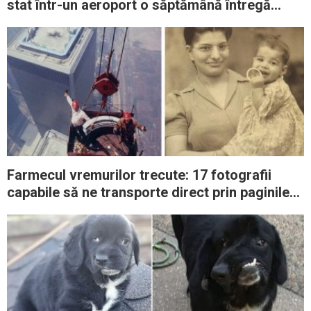
stat într-un aeroport o săptămână întregă
înainte ca cineva să o deschidă
Farmecul vremurilor trecute: 17 fotografii
capabile să ne transporte direct prin paginile
Istoriei