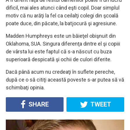
dificil, mai ales atunci când eşti copil. Doar simplul
motiv că nu arăţi la fel ca ceilalţi colegi din şcoală
poate duce, din păcate, la batjocură şi agresiune.
Madden Humphreys este un băieţel obişnuit din
Oklahoma, SUA. Singura diferenţa dintre el şi copiii
de vârsta lui este faptul că s-a născut cu buza
superioară despicată şi ochii de culori diferite.
Dacă până acum nu credeaţi în suflete pereche,
după ce o să citiţi această poveste s-ar putea să vă
schimbaţi opinia.
SHARE
TWEET