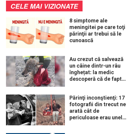
CELE MAI VIZIONATE
8 simptome ale
meningitei pe care toţi
părinţii ar trebui să le
cunoască
Au crezut că salvează
un câine dintr-un râu
înghețat: la medic
descoperă că de fapt
era un lup
Părinţi inconştienţi: 17
fotografii din trecut ne
arată cât de
periculoase erau unele
„obiceiuri” ale vremii