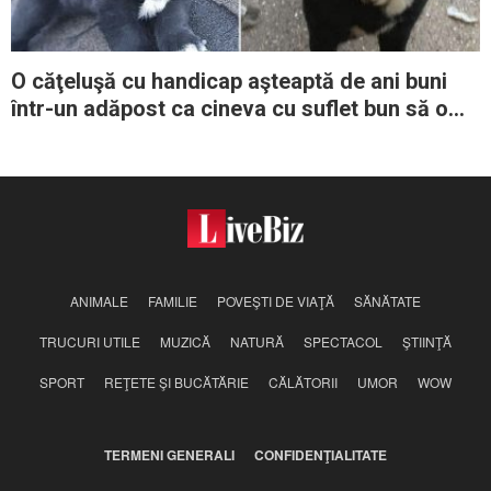
O căţeluşă cu handicap aşteaptă de ani buni
într-un adăpost ca cineva cu suflet bun să o
adopte
ANIMALE
FAMILIE
POVEŞTI DE VIAŢĂ
SĂNĂTATE
TRUCURI UTILE
MUZICĂ
NATURĂ
SPECTACOL
ŞTIINŢĂ
SPORT
REŢETE ŞI BUCĂTĂRIE
CĂLĂTORII
UMOR
WOW
TERMENI GENERALI
CONFIDENŢIALITATE