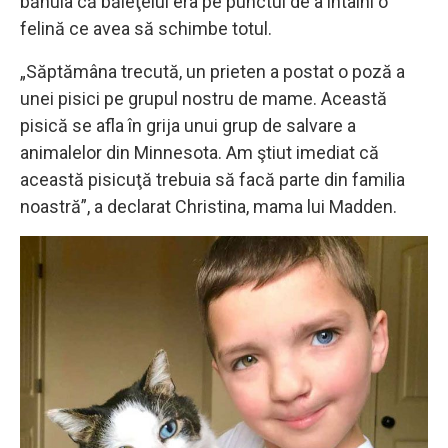
bănuia că băieţelul era pe punctul de a întâlni o
felină ce avea să schimbe totul.
„Săptămâna trecută, un prieten a postat o poză a
unei pisici pe grupul nostru de mame. Această
pisică se afla în grija unui grup de salvare a
animalelor din Minnesota. Am ştiut imediat că
această pisicuţă trebuia să facă parte din familia
noastră”, a declarat Christina, mama lui Madden.