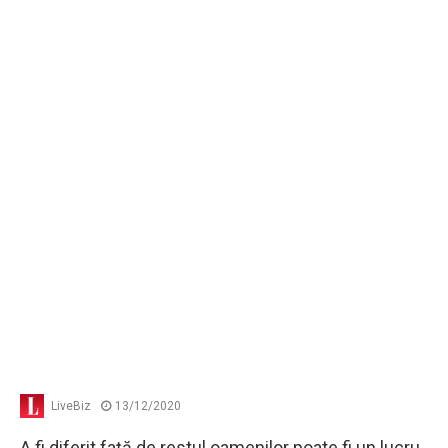
LiveBiz
13/12/2020
A fi diferit faţă de restul oamenilor poate fi un lucru