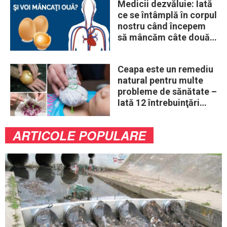
Medicii dezvăluie: Iată
ce se întâmplă în corpul
nostru când începem
să mâncăm câte două
ouă în fiecare zi
Ceapa este un remediu
natural pentru multe
probleme de sănătate –
Iată 12 întrebuinţări
mai puţin ştiute
ARTICOLE POPULARE