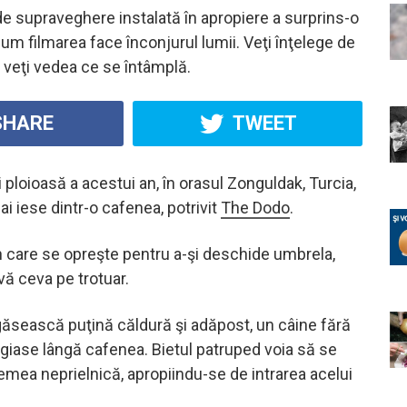
e supraveghere instalată în apropiere a surprins-o
cum filmarea face înconjurul lumii. Veţi înţelege de
 veţi vedea ce se întâmplă.
HARE
TWEET
şi ploioasă a acestui an, în orasul Zonguldak, Turcia,
i iese dintr-o cafenea, potrivit
The Dodo
.
 care se opreşte pentru a-şi deschide umbrela,
ă ceva pe trotuar.
ăsească puţină căldură şi adăpost, un câine fără
giase lângă cafenea. Bietul patruped voia să se
mea neprielnică, apropiindu-se de intrarea acelui