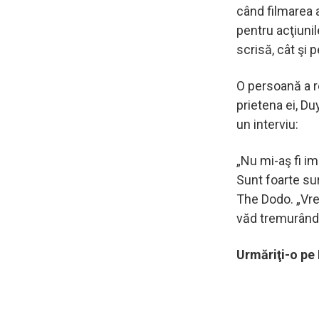
când filmarea 
pentru acţiunil
scrisă, cât şi p
O persoană a 
prietena ei, D
un interviu:
„Nu mi-aş fi im
Sunt foarte su
The Dodo. „Vre
văd tremurând
Urmăriţi-o pe 