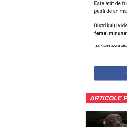
Este atât de f
pasă de anima
Distribuiţi vi
femei minunate 
Ţi-a plăcut acest arti
ARTICOLE 