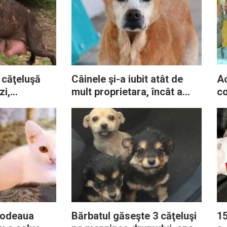
 căţeluşă
Câinele şi-a iubit atât de
Ac
zi,
mult proprietara, încât a
co
disperare
decis să părăsească
ve
dau seama că
această lume în aceeaşi zi
su
vină de
cu ea
podeaua
Bărbatul găseşte 3 căţeluşi
15