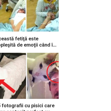
eastă fetiţă este
pleşită de emoţii când îşi
de pentru prima dată
rioara nou-născută
 fotografii cu pisici care