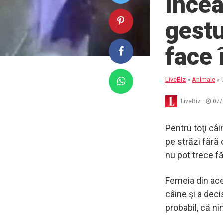
încea
gestu
face 
LiveBiz
»
Animale
»
lumii
LiveBiz
07/
Pentru toţi câ
pe străzi fără 
nu pot trece fă
Femeia din ace
câine şi a deci
probabil, că n