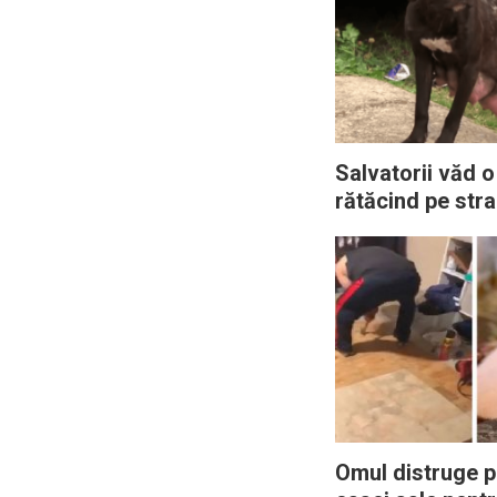
Salvatorii văd o
rătăcind pe stra
căutându-şi cu 
puii – Apoi îşi 
trebuie să inter
urgenţă
Omul distruge 