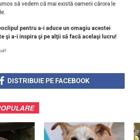
rumos să vedem că mai există oameni cărora le
le.
deoclipul pentru a-i aduce un omagiu acestei
şi a-i inspira şi pe alţii să facă acelaşi lucru!
col?
DISTRIBUIE PE FACEBOOK
POPULARE