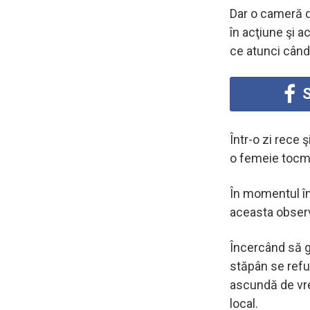
Dar o cameră d
în acţiune şi a
ce atunci când
S
Într-o zi rece 
o femeie tocma
În momentul în
aceasta observ
Încercând să g
stăpân se refu
ascundă de vre
local.