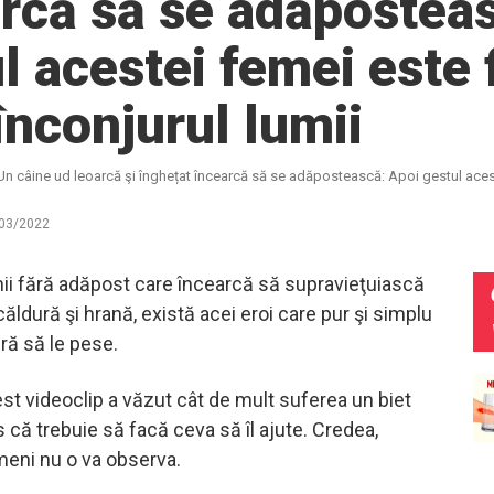
rcă să se adăpostea
l acestei femei este 
înconjurul lumii
Un câine ud leoarcă şi înghețat încearcă să se adăpostească: Apoi gestul aceste
03/2022
inii fără adăpost care încearcă să supravieţuiască
căldură şi hrană, există acei eroi care pur şi simplu
ră să le pese.
st videoclip a văzut cât de mult suferea un biet
s că trebuie să facă ceva să îl ajute. Credea,
imeni nu o va observa.