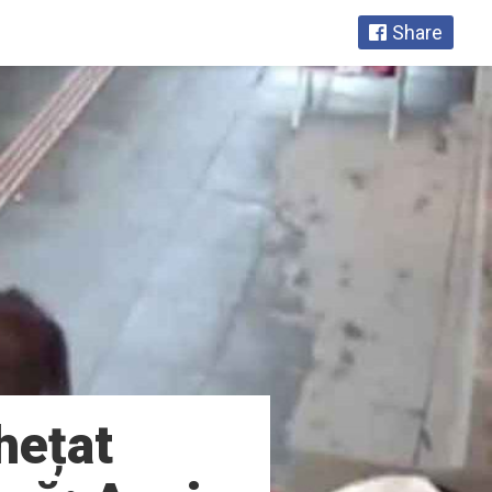
Share
hețat