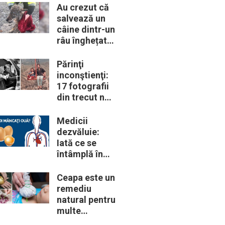
trebui să le
Au crezut că
cunoască
salvează un
câine dintr-un
râu înghețat:
la medic
descoperă că
Părinţi
de fapt era un
inconştienţi:
lup
17 fotografii
din trecut ne
arată cât de
periculoase
Medicii
erau unele
dezvăluie:
„obiceiuri” ale
Iată ce se
vremii
întâmplă în
corpul nostru
când începem
Ceapa este un
să mâncăm
remediu
câte două
natural pentru
ouă în fiecare
multe
zi
probleme de