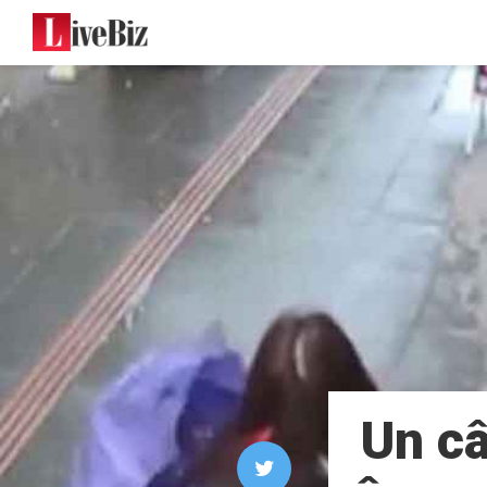
Un câ