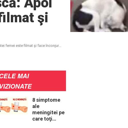
scă: Apoi
filmat şi
i femei este filmat şi face înconjurul
CELE MAI
VIZIONATE
8 simptome
ale
meningitei pe
care toţi
părinţii ar