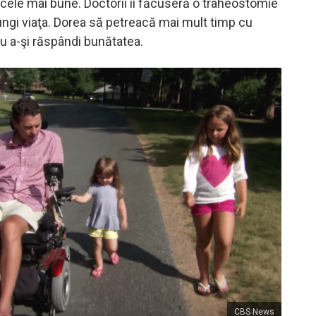
 cele mai bune. Doctorii îi făcuseră o traheostomie
lungi viaţa. Dorea să petreacă mai mult timp cu
ru a-şi răspândi bunătatea.
CBS News