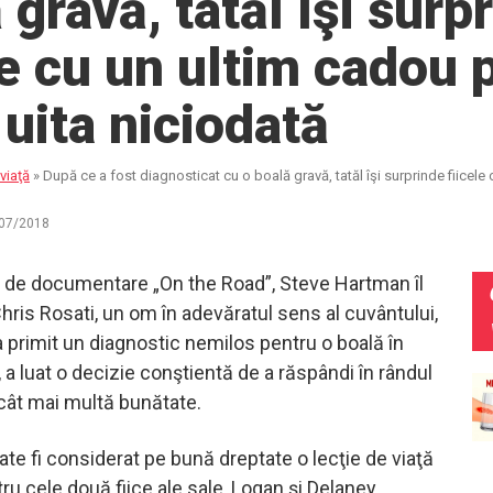
 gravă, tatăl îşi surp
le cu un ultim cadou 
r uita niciodată
viaţă
»
După ce a fost diagnosticat cu o boală gravă, tatăl îşi surprinde fiicele 
07/2018
ei de documentare „On the Road”, Steve Hartman îl
hris Rosati, un om în adevăratul sens al cuvântului,
a primit un diagnostic nemilos pentru o boală în
 a luat o decizie conştientă de a răspândi în rândul
cât mai multă bunătate.
te fi considerat pe bună dreptate o lecţie de viaţă
u cele două fiice ale sale, Logan şi Delaney.