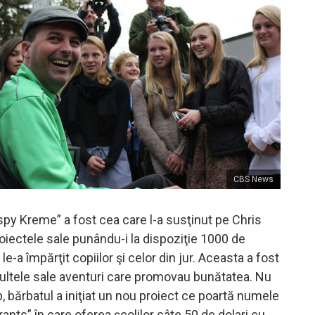
CBS News
py Kreme” a fost cea care l-a susţinut pe Chris
roiectele sale punându-i la dispoziţie 1000 de
le-a împărţit copiilor şi celor din jur. Aceasta a fost
ultele sale aventuri care promovau bunătatea. Nu
, bărbatul a iniţiat un nou proiect ce poartă numele
rants” în care oferea şcolilor câte 50 de dolari cu