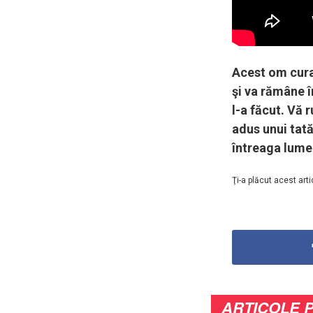
Acest om curaj
şi va rămâne 
l-a făcut. Vă 
adus unui tată 
întreaga lume
Ţi-a plăcut acest arti
ARTICOLE 