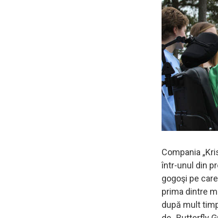
Compania „Kris
într-unul din p
gogoşi pe care 
prima dintre m
după mult timp
de „Butterfly G