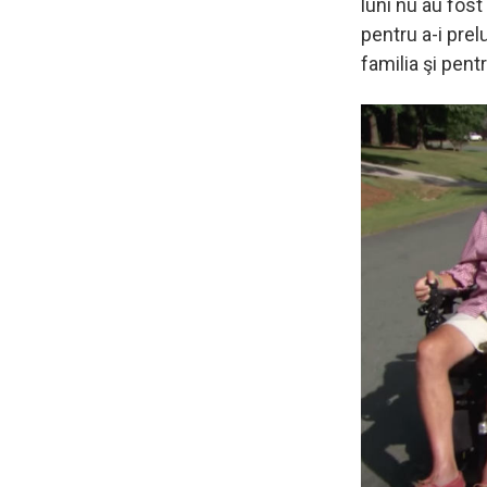
luni nu au fost
pentru a-i pre
familia şi pent