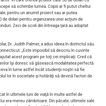
ncepe să schimbe lumea. Copiii ar fi putut cheltui
iale, pentru un anumit proiect sau ar putea
50 de dolari pentru organizarea unei acţiuni de
nduri. Zeci de scoli din întreaga ţară au adoptat
lar, Dr. Judith Palmer, a adus ideea în districtul său
onnecticut. „Este imposibil să descriu în cuvinte
 ajutat acest program pe toţi cei implicaţi. Cred că
nerilor îşi doresc să găsească modalitatea perfectă
va în lume astfel încât studenţii noştri să fie
olul lor în societate şi hotărâţi să devină factori de
cat în ultimele luni de viaţă în multe astfel de
ţa lui era mereu zâmbitoare. Din păcate, ultimele sale