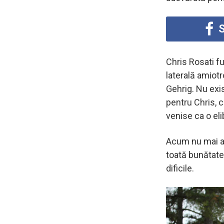
S
Chris Rosati f
laterală amiot
Gehrig. Nu exis
pentru Chris, 
venise ca o eli
Acum nu mai av
toată bunătat
dificile.