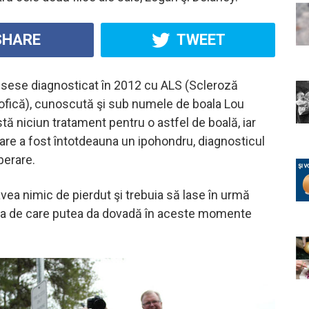
HARE
TWEET
usese diagnosticat în 2012 cu ALS (Scleroză
rofică), cunoscută şi sub numele de boala Lou
tă niciun tratament pentru o astfel de boală, iar
care a fost întotdeauna un ipohondru, diagnosticul
berare.
ea nimic de pierdut şi trebuia să lase în urmă
ea de care putea da dovadă în aceste momente