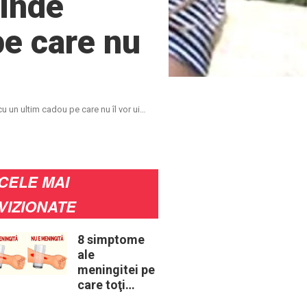
rinde
pe care nu
cu un ultim cadou pe care nu îl vor uita
CELE MAI
VIZIONATE
8 simptome
ale
meningitei pe
care toţi
părinţii ar