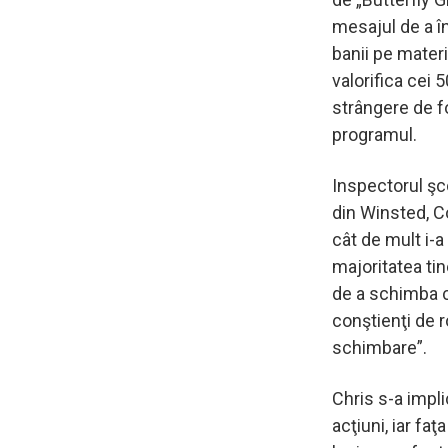
mesajul de a î
banii pe mater
valorifica cei 
strângere de fo
programul.
Inspectorul şco
din Winsted, C
cât de mult i-a
majoritatea ti
de a schimba ce
conştienţi de r
schimbare”.
Chris s-a impli
acţiuni, iar fa