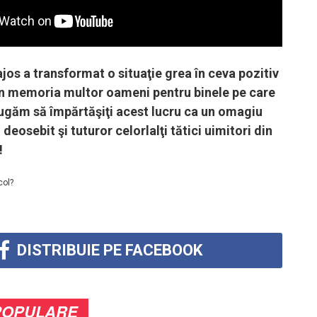
os a transformat o situaţie grea în ceva pozitiv
în memoria multor oameni pentru binele pe care
rugăm să împărtăşiţi acest lucru ca un omagiu
deosebit şi tuturor celorlalţi tătici uimitori din
!
col?
DISTRIBUIE PE FACEBOOK
POPULARE