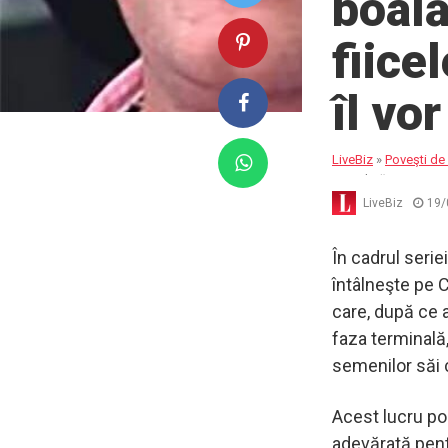
boală
fiice
îl vo
LiveBiz
»
Poveşti de 
niciodată
LiveBiz
19/
În cadrul seri
întâlneşte pe C
care, după ce 
faza terminală,
semenilor săi 
Acest lucru poa
adevărată pentr