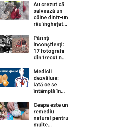
trebui să le
Au crezut că
cunoască
salvează un
câine dintr-un
râu înghețat:
la medic
descoperă că
Părinţi
de fapt era un
inconştienţi:
lup
17 fotografii
din trecut ne
arată cât de
periculoase
Medicii
erau unele
dezvăluie:
„obiceiuri” ale
Iată ce se
vremii
întâmplă în
corpul nostru
când începem
Ceapa este un
să mâncăm
remediu
câte două
natural pentru
ouă în fiecare
multe
zi
probleme de