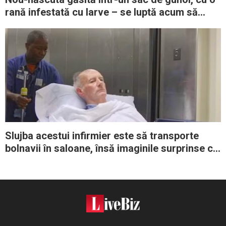
rană infestată cu larve – se luptă acum să
supravieţuiască
Slujba acestui infirmier este să transporte
bolnavii în saloane, însă imaginile surprinse cu
el fac senzaţie