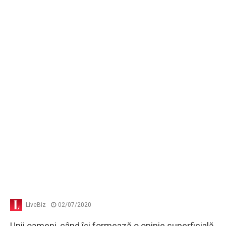
LiveBiz
02/07/2020
Unii oameni, când îşi formează o opinie superficială