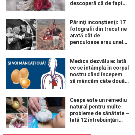
descoperă că de fapt
era un lup
Părinţi inconştienţi: 17
fotografii din trecut ne
arată cât de
periculoase erau unele
„obiceiuri” ale vremii
Medicii dezvăluie: Iată
ce se întâmplă în corpul
nostru când începem
să mâncăm câte două
ouă în fiecare zi
Ceapa este un remediu
natural pentru multe
probleme de sănătate –
Iată 12 întrebuinţări
mai puţin ştiute