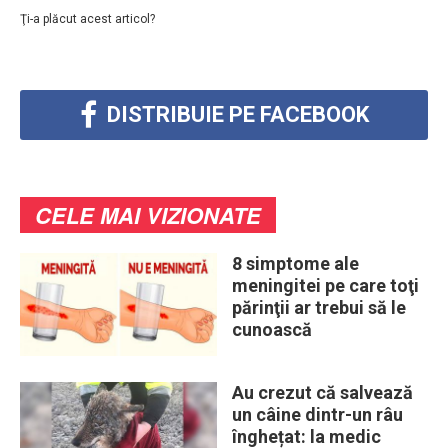
Ţi-a plăcut acest articol?
DISTRIBUIE PE FACEBOOK
CELE MAI VIZIONATE
8 simptome ale
meningitei pe care toţi
părinţii ar trebui să le
cunoască
Au crezut că salvează
un câine dintr-un râu
înghețat: la medic