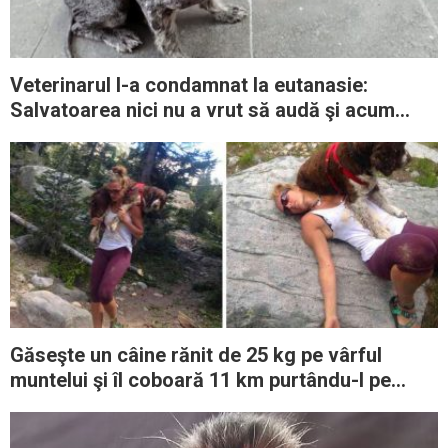
Veterinarul l-a condamnat la eutanasie:
Salvatoarea nici nu a vrut să audă şi acum
câinele e de nerecunoscut
Găseşte un câine rănit de 25 kg pe vârful
muntelui şi îl coboară 11 km purtându-l pe
umeri