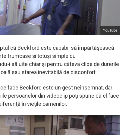
YouTube
aptul că Beckford este capabil să împărtăşească
e frumoase şi totuşi simple cu
ndu-i să uite chiar şi pentru câteva clipe de durerile
oală sau starea inevitabilă de disconfort.
 ce face Beckford este un gest neînsemnat, dar
iile persoanelor din videoclip poţi spune că el face
iferenţă în vieţile oamenilor.