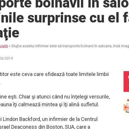
porte bolnavii în sal
nile surprinse cu el 
ţie
viaţă
»
Slujba acestui infirmier este să transporte bolnavii în saloane, însă imag
06/2019
titor este ceva care sfidează toate limitele limbii
.
e eşti. Chiar şi atunci când nu înţelegi versurile,
una îţi calmează mintea şi îţi alină sufletul.
ui Lindon Backford, un infirmier de la Centrul
srael Deaconess din Boston, SUA, care a