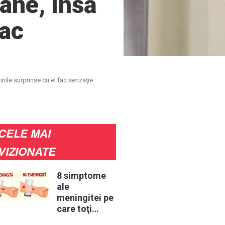
oane, însă
fac
inile surprinse cu el fac senzaţie
CELE MAI
VIZIONATE
8 simptome
ale
meningitei pe
care toţi
părinţii ar