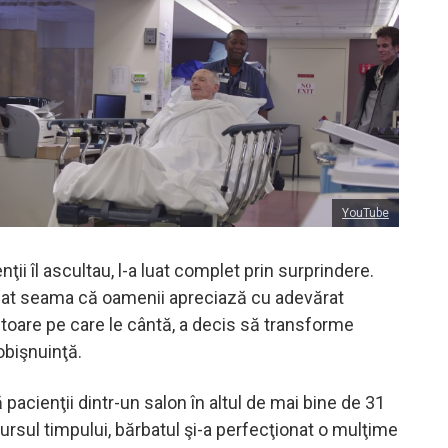
YouTube
nţii îl ascultau, l-a luat complet prin surprindere.
dat seama că oamenii apreciază cu adevărat
titoare pe care le cântă, a decis să transforme
obişnuinţă.
acienţii dintr-un salon în altul de mai bine de 31
cursul timpului, bărbatul şi-a perfecţionat o mulţime