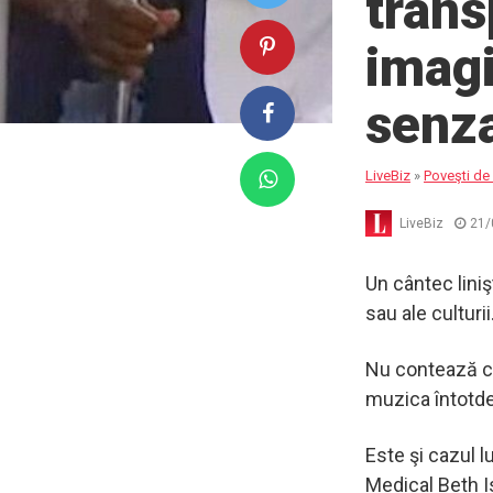
trans
imagi
senza
LiveBiz
»
Poveşti de 
LiveBiz
21/
Un cântec liniş
sau ale culturii
Nu contează cin
muzica întotdea
Este şi cazul l
Medical Beth I