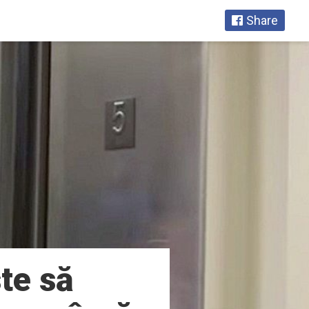
Share
ste să