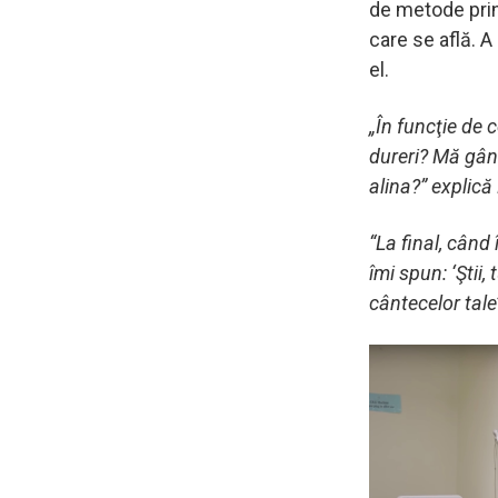
de metode prin
care se află. A
el.
„În funcţie de
dureri? Mă gân
alina?” explică
“La final, când 
îmi spun: ‘Ştii
cântecelor tale’