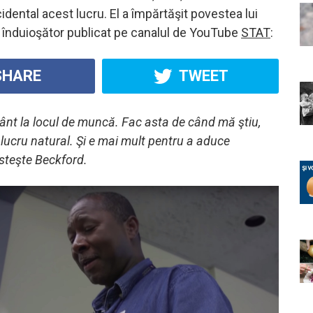
dental acest lucru. El a împărtăşit povestea lui
o înduioşător publicat pe canalul de YouTube
STAT
:
HARE
TWEET
ânt la locul de muncă. Fac asta de când mă ştiu,
lucru natural. Şi e mai mult pentru a aduce
esteşte Beckford.