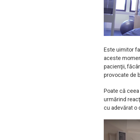
Este uimitor f
aceste moment
pacienţii, făcâ
provocate de b
Poate că ceea
urmărind reacţ
cu adevărat o d