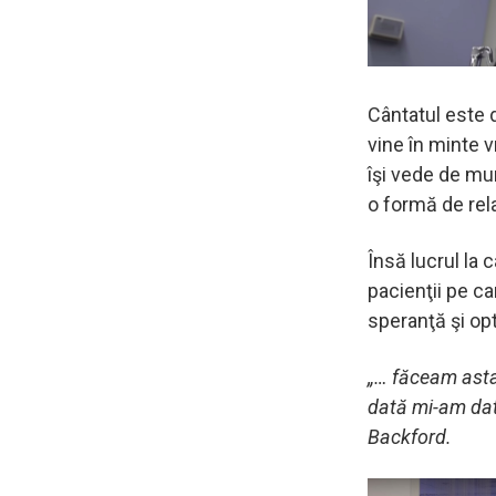
Cântatul este 
vine în minte 
îşi vede de mu
o formă de rela
Însă lucrul la 
pacienţii pe ca
speranţă şi opt
„… făceam asta
dată mi-am dat
Backford.