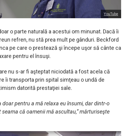
YouTube
doar o parte naturală a acestui om minunat. Dacă îi
vreun refren, nu stă prea mult pe gânduri. Beckford
nca pe care o prestează şi începe uşor să cânte ca
xare pentru el însuşi.
care nu s-ar fi aşteptat niciodată a fost acela că
re îi transporta prin spital simţeau o undă de
imism datorită prestaţiei sale.
 doar pentru a mă relaxa eu însumi, dar dintr-o
 seama că oamenii mă ascultau,” mărturiseşte