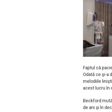
Faptul că pacie
Odată ce şi-a 
melodiile liniş
acest lucru în 
Beckford mută p
de ani şi în de