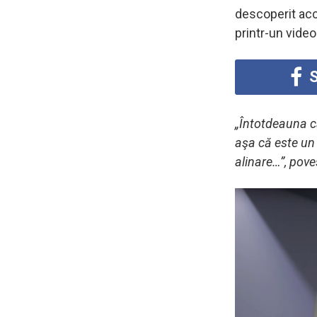
descoperit acci
printr-un vide
S
„Întotdeauna c
aşa că este un 
alinare…”, pov