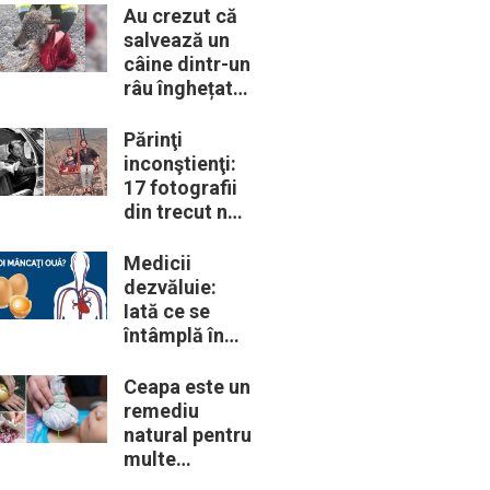
trebui să le
Au crezut că
cunoască
salvează un
câine dintr-un
râu înghețat:
la medic
descoperă că
Părinţi
de fapt era un
inconştienţi:
lup
17 fotografii
din trecut ne
arată cât de
periculoase
Medicii
erau unele
dezvăluie:
„obiceiuri” ale
Iată ce se
vremii
întâmplă în
corpul nostru
când începem
Ceapa este un
să mâncăm
remediu
câte două
natural pentru
ouă în fiecare
multe
zi
probleme de