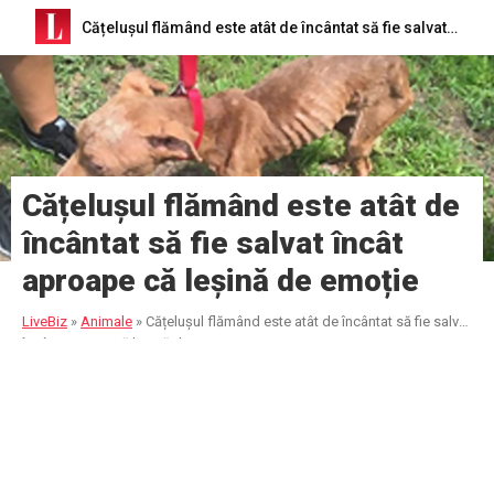
Cățelușul flămând este atât de încântat să fie salvat încât aproape că leșină de emoție
Cățelușul flămând este atât de
încântat să fie salvat încât
aproape că leșină de emoție
LiveBiz
»
Animale
»
Cățelușul flămând este atât de încântat să fie salvat
încât aproape că leșină de emoție