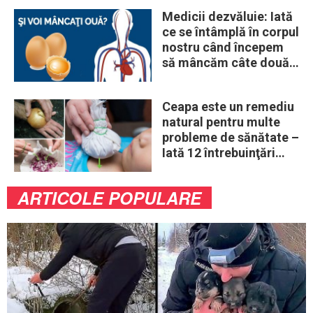
Medicii dezvăluie: Iată
ce se întâmplă în corpul
nostru când începem
să mâncăm câte două
ouă în fiecare zi
Ceapa este un remediu
natural pentru multe
probleme de sănătate –
Iată 12 întrebuinţări
mai puţin ştiute
ARTICOLE POPULARE