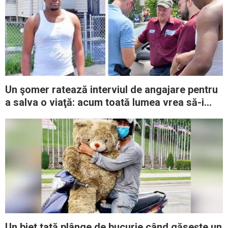
Un şomer ratează interviul de angajare pentru
a salva o viaţă: acum toată lumea vrea să-i
ofere un loc de muncă
Un biet tată plânge de bucurie când găseşte un