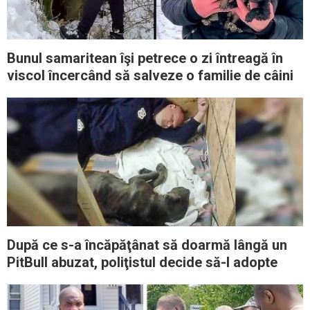
Bunul samaritean îşi petrece o zi întreagă în
viscol încercând să salveze o familie de câini
După ce s-a încăpăţânat să doarmă lângă un
PitBull abuzat, poliţistul decide să-l adopte