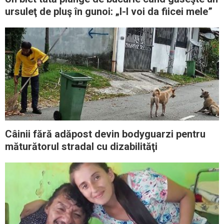
ursuleţ de pluş în gunoi: „I-l voi da fiicei mele”
Câinii fără adăpost devin bodyguarzi pentru
măturătorul stradal cu dizabilităţi