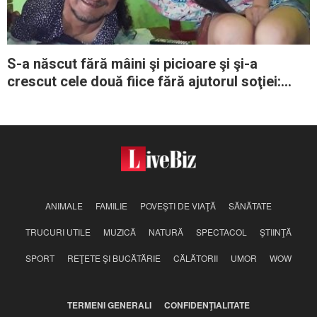
S-a născut fără mâini şi picioare şi şi-a
crescut cele două fiice fără ajutorul soţiei:
„Este cel mai bun tată din lume”
ANIMALE
FAMILIE
POVEŞTI DE VIAŢĂ
SĂNĂTATE
TRUCURI UTILE
MUZICĂ
NATURĂ
SPECTACOL
ŞTIINŢĂ
SPORT
REŢETE ŞI BUCĂTĂRIE
CĂLĂTORII
UMOR
WOW
TERMENI GENERALI
CONFIDENŢIALITATE