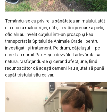
Temându-se cu privire la sănătatea animalului, atât
din cauza malnutriţiei, cât şi a stării precare a pielii,
oficialii au învelit căţelul într-un prosop şi l-au
transportat la Spitalul de Animale Oradell pentru
investigaţii şi tratament. Pe drum, căţeluşul – pe
care l-au numit Pax – şi-a dezvăluit adevărata sa
natură, răsfăţându-se şi cerând afecţiune, fiind
recunoscător că aceşti oameni l-au ajutat să pună
capăt tristului său calvar.