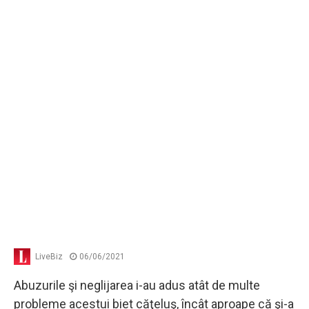
LiveBiz
06/06/2021
Abuzurile şi neglijarea i-au adus atât de multe
probleme acestui biet căţeluş, încât aproape că şi-a