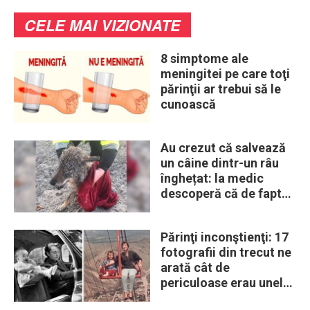
CELE MAI VIZIONATE
8 simptome ale
meningitei pe care toţi
părinţii ar trebui să le
cunoască
Au crezut că salvează
un câine dintr-un râu
înghețat: la medic
descoperă că de fapt
era un lup
Părinţi inconştienţi: 17
fotografii din trecut ne
arată cât de
periculoase erau unele
„obiceiuri” ale vremii