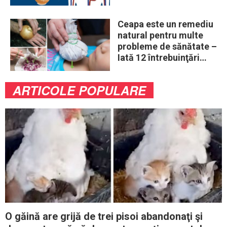
ouă în fiecare zi
Ceapa este un remediu
natural pentru multe
probleme de sănătate –
Iată 12 întrebuinţări
mai puţin ştiute
ARTICOLE POPULARE
O găină are grijă de trei pisoi abandonaţi şi