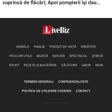
cuprinsă de flăcări; Apoi pompierii îşi dau
seama că merită titlul de erou
ANIMALE
FAMILIE
POVEŞTI DE VIAŢĂ
SĂNĂTATE
TRUCURI UTILE
MUZICĂ
NATURĂ
SPECTACOL
ŞTIINŢĂ
SPORT
REŢETE ŞI BUCĂTĂRIE
CĂLĂTORII
UMOR
WOW
TERMENI GENERALI
CONFIDENŢIALITATE
POLITICA DE UTILIZARE COOKIES
CONTACT