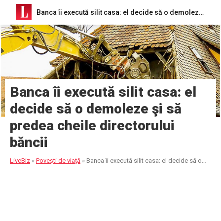
Banca îi execută silit casa: el decide să o demoleze şi să predea cheile directorului băncii
Banca îi execută silit casa: el
decide să o demoleze şi să
predea cheile directorului
băncii
LiveBiz
»
Poveşti de viaţă
»
Banca îi execută silit casa: el decide să o
demoleze şi să predea cheile directorului băncii