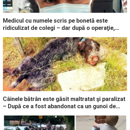
Medicul cu numele scris pe bonetă este
ridiculizat de colegi – dar după o operaţie,
toată lumea îl consideră genial
Câinele bătrân este găsit maltratat şi paralizat
– După ce a fost abandonat ca un gunoi de
către un nemernic