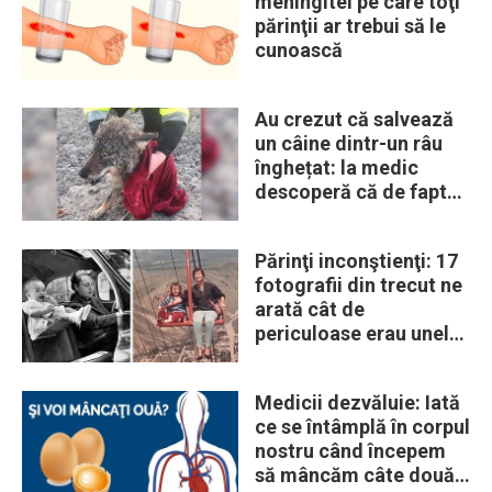
meningitei pe care toţi
părinţii ar trebui să le
cunoască
Au crezut că salvează
un câine dintr-un râu
înghețat: la medic
descoperă că de fapt
era un lup
Părinţi inconştienţi: 17
fotografii din trecut ne
arată cât de
periculoase erau unele
„obiceiuri” ale vremii
Medicii dezvăluie: Iată
ce se întâmplă în corpul
nostru când începem
să mâncăm câte două