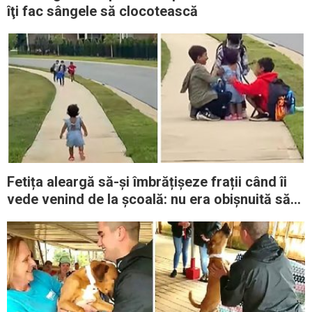
îţi fac sângele să clocotească
Fetița aleargă să-și îmbrățișeze frații când îi
vede venind de la școală: nu era obișnuită să
lipsească atât de mult