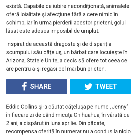
există. Capabile de iubire necondiţionată, animalele
oferă loialitate şi afecţiune fără a cere nimic în
schimb, iar în urma pierderii acestor prieteni, golul
lăsat este adesea imposibil de umplut.
Inspirat de această dragoste şi de dispariţia
scumpului său căţeluş, un bărbat care locuieşte în
Arizona, Statele Unite, a decis să ofere tot ceea ce
are pentru a-şi regăsi cel mai bun prieten.
SHARE
TWEET
Eddie Collins şi-a căutat căţeluşa pe nume „Jenny”
în fiecare zi de când micuţa Chihuahua, în vârstă de
2 ani, a dispărut în luna aprilie. Din păcate,
recompensa oferită în numerar nu a condus la nicio