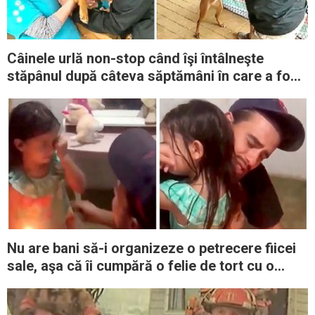
Câinele urlă non-stop când îşi întâlneşte
stăpânul după câteva săptămâni în care a fost
pierdut
Nu are bani să-i organizeze o petrecere fiicei
sale, aşa că îi cumpără o felie de tort cu o
lumânare deasupra