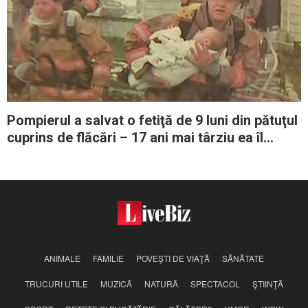
Pompierul a salvat o fetiţă de 9 luni din pătuţul
cuprins de flăcări – 17 ani mai târziu ea îl
răsplăteşte într-un mod incredibil
ANIMALE
FAMILIE
POVEŞTI DE VIAŢĂ
SĂNĂTATE
TRUCURI UTILE
MUZICĂ
NATURĂ
SPECTACOL
ŞTIINŢĂ