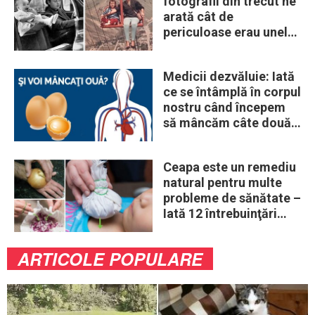
fotografii din trecut ne
arată cât de
periculoase erau unele
„obiceiuri” ale vremii
Medicii dezvăluie: Iată
ce se întâmplă în corpul
nostru când începem
să mâncăm câte două
ouă în fiecare zi
Ceapa este un remediu
natural pentru multe
probleme de sănătate –
Iată 12 întrebuinţări
mai puţin ştiute
ARTICOLE POPULARE