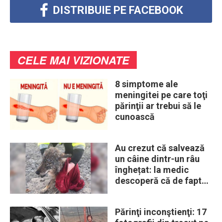
DISTRIBUIE PE FACEBOOK
CELE MAI VIZIONATE
8 simptome ale
meningitei pe care toţi
părinţii ar trebui să le
cunoască
Au crezut că salvează
un câine dintr-un râu
înghețat: la medic
descoperă că de fapt
era un lup
Părinţi inconştienţi: 17