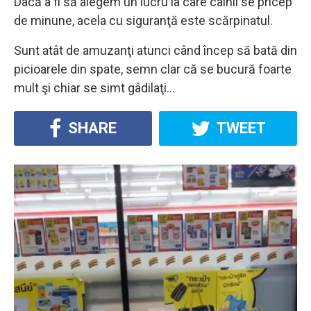
Dacă a fi să alegem un lucru la care câinii se pricep
de minune, acela cu siguranţă este scărpinatul.
Sunt atât de amuzanţi atunci când încep să bată din
picioarele din spate, semn clar că se bucură foarte
mult şi chiar se simt gâdilaţi…
SHARE
TWEET