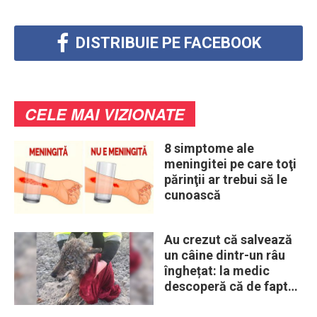
DISTRIBUIE PE FACEBOOK
CELE MAI VIZIONATE
8 simptome ale
meningitei pe care toţi
părinţii ar trebui să le
cunoască
Au crezut că salvează
un câine dintr-un râu
înghețat: la medic
descoperă că de fapt
era un lup