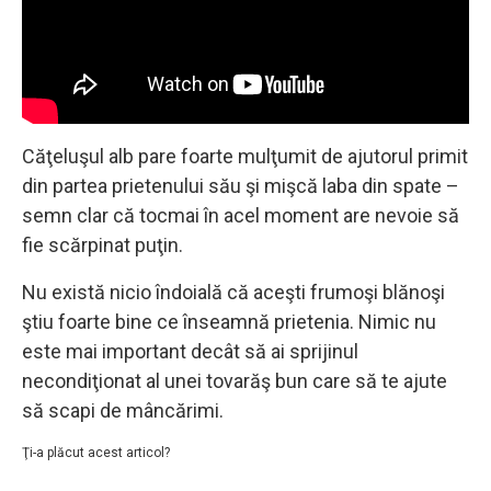
Căţeluşul alb pare foarte mulţumit de ajutorul primit
din partea prietenului său şi mişcă laba din spate –
semn clar că tocmai în acel moment are nevoie să
fie scărpinat puţin.
Nu există nicio îndoială că aceşti frumoşi blănoşi
ştiu foarte bine ce înseamnă prietenia. Nimic nu
este mai important decât să ai sprijinul
necondiţionat al unei tovarăş bun care să te ajute
să scapi de mâncărimi.
Ţi-a plăcut acest articol?