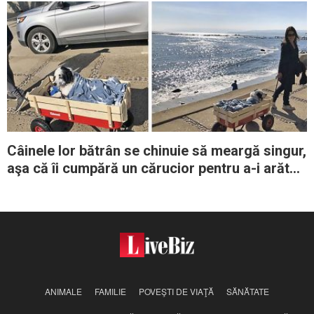
Câinele lor bătrân se chinuie să meargă singur,
aşa că îi cumpără un cărucior pentru a-i arăta
plaja
ANIMALE
FAMILIE
POVEŞTI DE VIAŢĂ
SĂNĂTATE