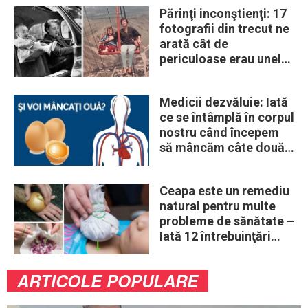
Părinţi inconştienţi: 17
fotografii din trecut ne
arată cât de
periculoase erau unele
„obiceiuri” ale vremii
Medicii dezvăluie: Iată
ce se întâmplă în corpul
nostru când începem
să mâncăm câte două
ouă în fiecare zi
Ceapa este un remediu
natural pentru multe
probleme de sănătate –
Iată 12 întrebuinţări
mai puţin ştiute
ARTICOLE POPULARE