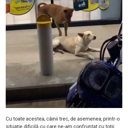
Cu toate acestea, câinii trec, de asemenea, printr-o
situaţie dificilă cu care ne-am confruntat cu toţii: