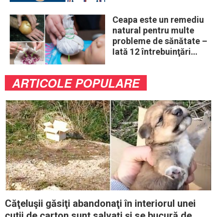
Ceapa este un remediu
natural pentru multe
probleme de sănătate –
Iată 12 întrebuinţări
mai puţin ştiute
ARTICOLE POPULARE
Căţeluşii găsiţi abandonaţi în interiorul unei
cutii de carton sunt salvaţi şi se bucură de