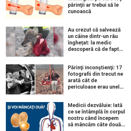
părinţii ar trebui să le
cunoască
Au crezut că salvează
un câine dintr-un râu
înghețat: la medic
descoperă că de fapt
era un lup
Părinţi inconştienţi: 17
fotografii din trecut ne
arată cât de
periculoase erau unele
„obiceiuri” ale vremii
Medicii dezvăluie: Iată
ce se întâmplă în corpul
nostru când începem
să mâncăm câte două
ouă în fiecare zi