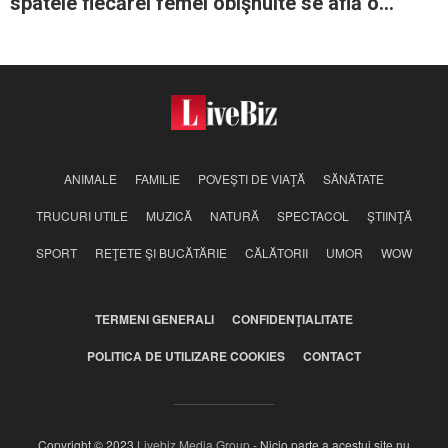
spatele fiecărei femei obişnuite se află o
regină
ANIMALE
FAMILIE
POVEŞTI DE VIAŢĂ
SĂNĂTATE
TRUCURI UTILE
MUZICĂ
NATURĂ
SPECTACOL
ŞTIINŢĂ
SPORT
REŢETE ŞI BUCĂTĂRIE
CĂLĂTORII
UMOR
WOW
TERMENI GENERALI
CONFIDENŢIALITATE
POLITICA DE UTILIZARE COOKIES
CONTACT
Copyright © 2023
Livebiz Media Group
- Nicio parte a acestui site nu