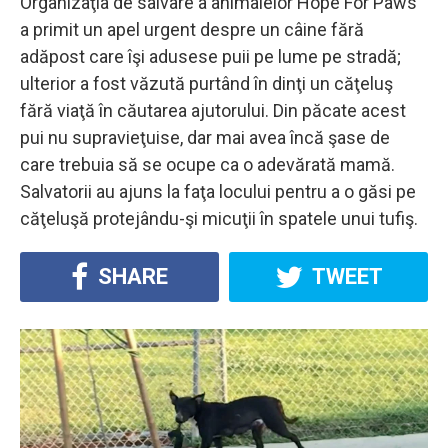
Organizaţia de salvare a animalelor Hope For Paws
a primit un apel urgent despre un câine fără
adăpost care îşi adusese puii pe lume pe stradă;
ulterior a fost văzută purtând în dinţi un căţeluş
fără viaţă în căutarea ajutorului. Din păcate acest
pui nu supravieţuise, dar mai avea încă şase de
care trebuia să se ocupe ca o adevărată mamă.
Salvatorii au ajuns la faţa locului pentru a o găsi pe
căţeluşă protejându-şi micuţii în spatele unui tufiş.
SHARE
TWEET