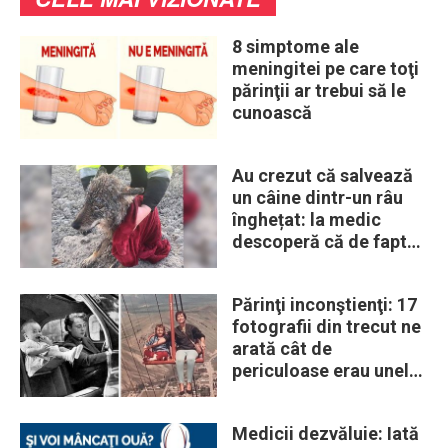
8 simptome ale
meningitei pe care toţi
părinţii ar trebui să le
cunoască
Au crezut că salvează
un câine dintr-un râu
înghețat: la medic
descoperă că de fapt
era un lup
Părinţi inconştienţi: 17
fotografii din trecut ne
arată cât de
periculoase erau unele
„obiceiuri” ale vremii
Medicii dezvăluie: Iată