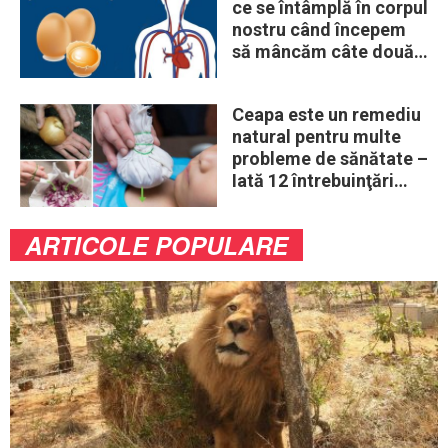
ce se întâmplă în corpul
nostru când începem
să mâncăm câte două
ouă în fiecare zi
Ceapa este un remediu
natural pentru multe
probleme de sănătate –
Iată 12 întrebuinţări
mai puţin ştiute
ARTICOLE POPULARE