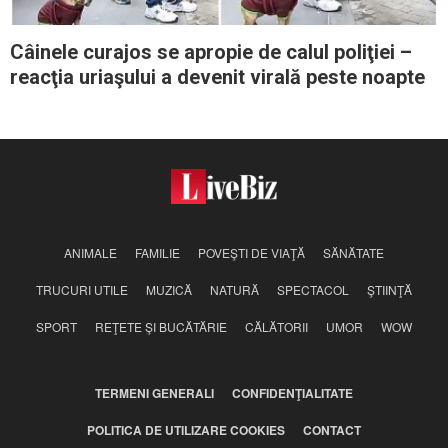
Câinele curajos se apropie de calul poliţiei –
reacţia uriaşului a devenit virală peste noapte
ANIMALE
FAMILIE
POVEŞTI DE VIAŢĂ
SĂNĂTATE
TRUCURI UTILE
MUZICĂ
NATURĂ
SPECTACOL
ŞTIINŢĂ
SPORT
REŢETE ŞI BUCĂTĂRIE
CĂLĂTORII
UMOR
WOW
TERMENI GENERALI
CONFIDENŢIALITATE
POLITICA DE UTILIZARE COOKIES
CONTACT