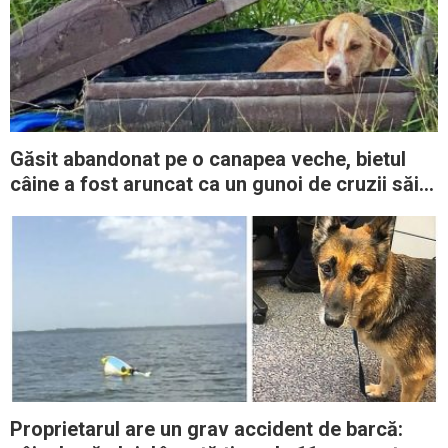
Găsit abandonat pe o canapea veche, bietul
câine a fost aruncat ca un gunoi de cruzii săi
stăpâni
Proprietarul are un grav accident de barcă: