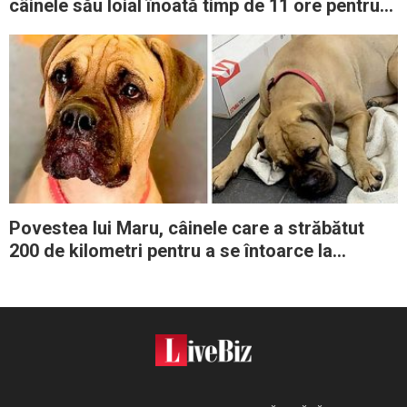
câinele său loial înoată timp de 11 ore pentru
a-i salva viaţa
Povestea lui Maru, câinele care a străbătut
200 de kilometri pentru a se întoarce la
stăpânii săi