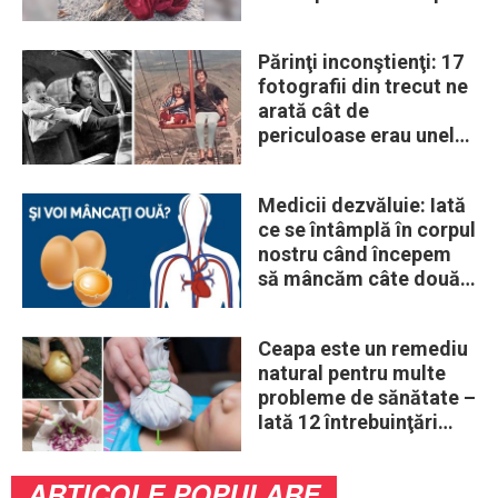
era un lup
Părinţi inconştienţi: 17
fotografii din trecut ne
arată cât de
periculoase erau unele
„obiceiuri” ale vremii
Medicii dezvăluie: Iată
ce se întâmplă în corpul
nostru când începem
să mâncăm câte două
ouă în fiecare zi
Ceapa este un remediu
natural pentru multe
probleme de sănătate –
Iată 12 întrebuinţări
mai puţin ştiute
ARTICOLE POPULARE