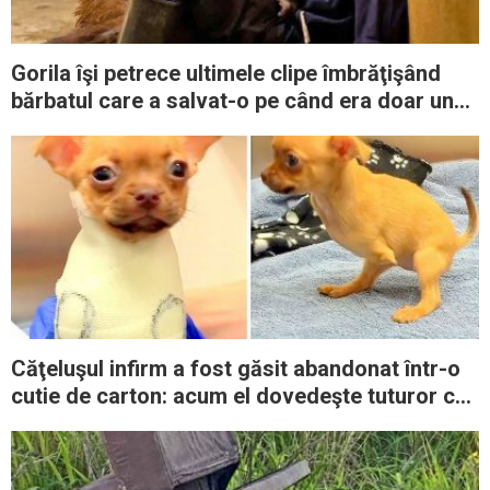
Gorila îşi petrece ultimele clipe îmbrăţişând
bărbatul care a salvat-o pe când era doar un
pui
Căţeluşul infirm a fost găsit abandonat într-o
cutie de carton: acum el dovedeşte tuturor că
viaţa merită trăită