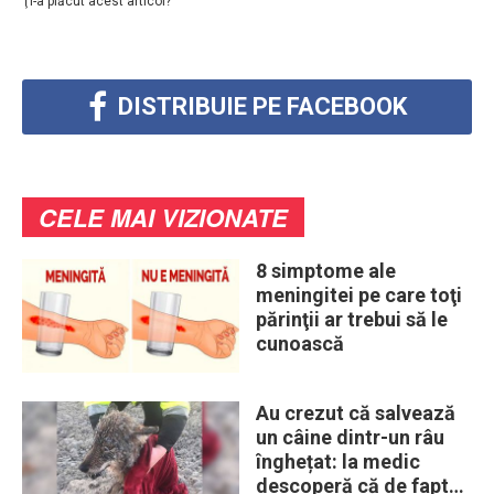
Ţi-a plăcut acest articol?
DISTRIBUIE PE FACEBOOK
CELE MAI VIZIONATE
8 simptome ale
meningitei pe care toţi
părinţii ar trebui să le
cunoască
Au crezut că salvează
un câine dintr-un râu
înghețat: la medic
descoperă că de fapt