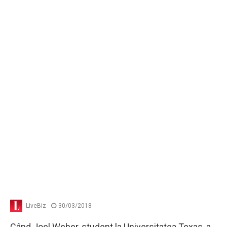
LiveBiz
30/03/2018
Când Joel Weber, student la Universitatea Texas, a