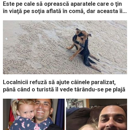
Este pe cale să oprească aparatele care o ţin
în viaţă pe soţia aflată în comă, dar aceasta îi
şopteşte: „Sunt o luptătoare”
Localnicii refuză să ajute câinele paralizat,
până când o turistă îl vede târându-se pe plajă