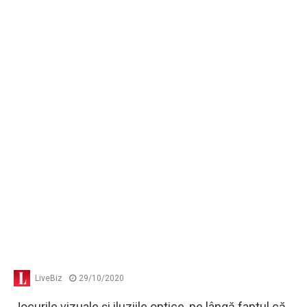
LiveBiz
29/10/2020
Jocurile vizuale şi iluziile optice, pe lângă faptul că