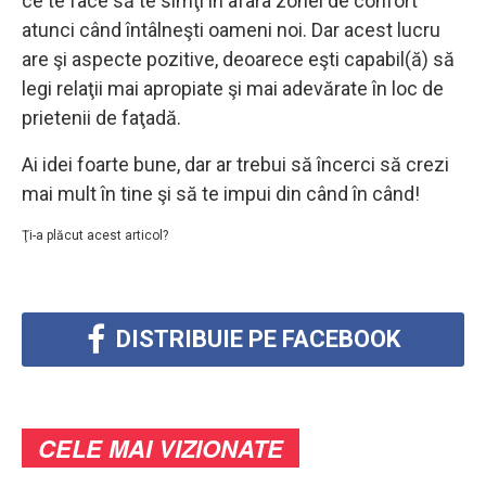
ce te face să te simţi în afara zonei de confort
atunci când întâlneşti oameni noi. Dar acest lucru
are şi aspecte pozitive, deoarece eşti capabil(ă) să
legi relaţii mai apropiate şi mai adevărate în loc de
prietenii de faţadă.
Ai idei foarte bune, dar ar trebui să încerci să crezi
mai mult în tine şi să te impui din când în când!
Ţi-a plăcut acest articol?
DISTRIBUIE PE FACEBOOK
CELE MAI VIZIONATE