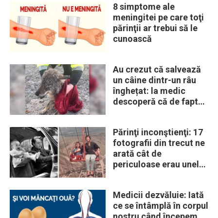
8 simptome ale
meningitei pe care toţi
părinţii ar trebui să le
cunoască
Au crezut că salvează
un câine dintr-un râu
înghețat: la medic
descoperă că de fapt
era un lup
Părinţi inconştienţi: 17
fotografii din trecut ne
arată cât de
periculoase erau unele
„obiceiuri” ale vremii
Medicii dezvăluie: Iată
ce se întâmplă în corpul
nostru când începem