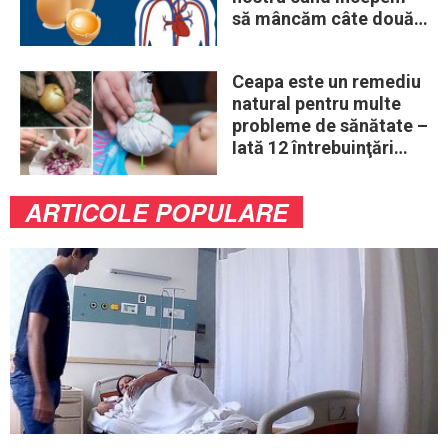
să mâncăm câte două
ouă în fiecare zi
Ceapa este un remediu
natural pentru multe
probleme de sănătate –
Iată 12 întrebuinţări
mai puţin ştiute
ARTICOLE POPULARE