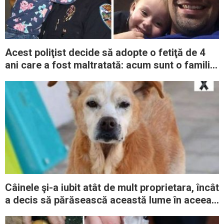
Acest poliţist decide să adopte o fetiţă de 4
ani care a fost maltratată: acum sunt o familie
fericită
Câinele şi-a iubit atât de mult proprietara, încât
a decis să părăsească această lume în aceeaşi
zi cu ea