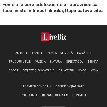
Femeia le cere adolescentelor obraznice să
facă linişte în timpul filmului; După câteva zile
e căutată de mama lor
ANIMALE
FAMILIE
POVEŞTI DE VIAŢĂ
SĂNĂTATE
TRUCURI UTILE
MUZICĂ
NATURĂ
SPECTACOL
ŞTIINŢĂ
SPORT
REŢETE ŞI BUCĂTĂRIE
CĂLĂTORII
UMOR
WOW
TERMENI GENERALI
CONFIDENŢIALITATE
POLITICA DE UTILIZARE COOKIES
CONTACT