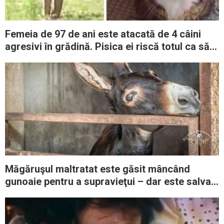
Femeia de 97 de ani este atacată de 4 câini
agresivi în grădină. Pisica ei riscă totul ca să o
salveze
Măgăruşul maltratat este găsit mâncând
gunoaie pentru a supravieţui – dar este salvat
şi primeşte o nouă şansă la viaţă