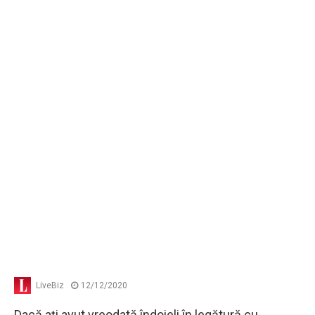
LiveBiz
12/12/2020
Dacă aţi avut vreodată îndoieli în legătură cu