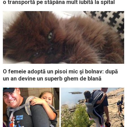
o transportă pe stăpâna mult iubită la spital
O femeie adoptă un pisoi mic şi bolnav: după
un an devine un superb ghem de blană