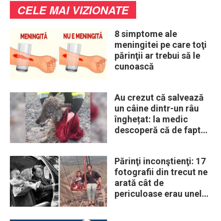
CELE MAI VIZIONATE
8 simptome ale
meningitei pe care toţi
părinţii ar trebui să le
cunoască
Au crezut că salvează
un câine dintr-un râu
înghețat: la medic
descoperă că de fapt
era un lup
Părinţi inconştienţi: 17
fotografii din trecut ne
arată cât de
periculoase erau unele
„obiceiuri” ale vremii