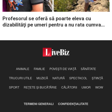
Profesorul se oferă să poarte eleva cu
dizabilităţi pe umeri pentru a nu rata cumva
excursia şcolară
ANIMALE
FAMILIE
POVEŞTI DE VIAŢĂ
SĂNĂTATE
TRUCURI UTILE
MUZICĂ
NATURĂ
SPECTACOL
ŞTIINŢĂ
SPORT
REŢETE ŞI BUCĂTĂRIE
CĂLĂTORII
UMOR
WOW
TERMENI GENERALI
CONFIDENŢIALITATE