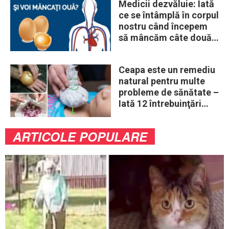
Medicii dezvăluie: Iată
ce se întâmplă în corpul
nostru când începem
să mâncăm câte două
ouă în fiecare zi
Ceapa este un remediu
natural pentru multe
probleme de sănătate –
Iată 12 întrebuinţări
mai puţin ştiute
ARTICOLE POPULARE