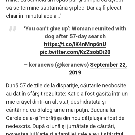
să se termine săptămână şi plec. Dar aş fi plecat
chiar în minutul acela…”
‘You can’t give up’: Woman reunited with
dog after 57-day search
https://t.co/lK4nMnp6nU
pic.twitter.com/KzZsobDi20
— kcranews (@kcranews)
September 22,
2019
După 57 de zile de la dispariţie, căutarile neobosite
au dat în sfârşit rezultate: Katie a fost găsită într-un
mic orăşel dintr-un alt stat, deshidratată şi
cântărind cu 5 kilograme mai puţin. Bucuria lui
Carole de a-şi îmbrăţişa din nou căţeluşa a fost de
nedescris. După o lună şi jumătate de căutări,
povestea lui Katie şi a familiei sale a avut sfârşitul