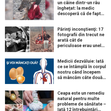
un câine dintr-un râu
înghețat: la medic
descoperă că de fapt
era un lup
Părinţi inconştienţi: 17
fotografii din trecut ne
arată cât de
periculoase erau unele
„obiceiuri” ale vremii
Medicii dezvăluie: Iată
ce se întâmplă în corpul
nostru când începem
să mâncăm câte două
ouă în fiecare zi
Ceapa este un remediu
natural pentru multe
probleme de sănătate –
Iată 12 întrebuinţări