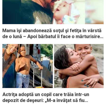
Mama îşi abandonează soţul şi fetiţa în vârstă
de o lună – Apoi bărbatul îi face o mărturisire
copleşitoare
Actriţa adoptă un copil care trăia într-un
depozit de deşeuri: „M-a învăţat să fiu