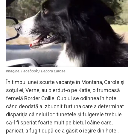
imagine:
Facebook / Debora Larose
În timpul unei scurte vacanţe în Montana, Carole şi
soţul ei, Verne, au pierdut-o pe Katie, o frumoasă
femelă Border Collie. Cuplul se odihnea în hotel
când deodată a izbucnit furtuna care a determinat
dispariţia câinelui lor: tunetele şi fulgerele trebuie
să-l fi speriat foarte mult pe bietul câine care,
panicat, a fugit după ce a găsit o ieşire din hotel.