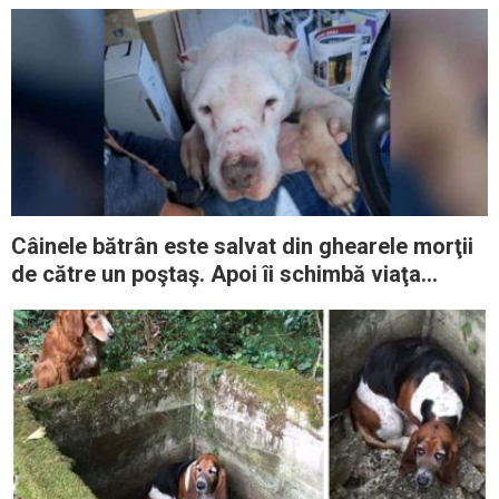
recunoscătoare pentru viaţa pe care o
trăiesc!”
Câinele bătrân este salvat din ghearele morţii
de către un poştaş. Apoi îi schimbă viaţa
pentru totdeauna