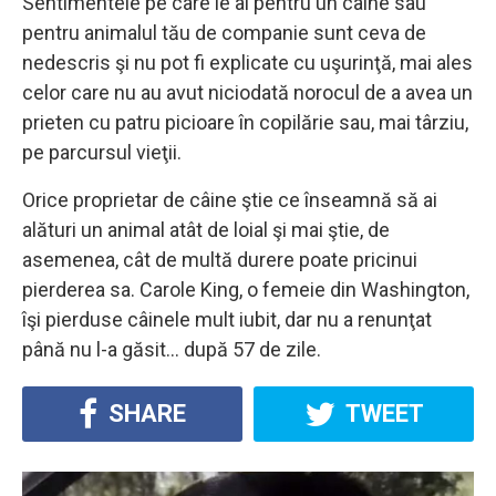
Sentimentele pe care le ai pentru un câine sau
pentru animalul tău de companie sunt ceva de
nedescris şi nu pot fi explicate cu uşurinţă, mai ales
celor care nu au avut niciodată norocul de a avea un
prieten cu patru picioare în copilărie sau, mai târziu,
pe parcursul vieţii.
Orice proprietar de câine ştie ce înseamnă să ai
alături un animal atât de loial şi mai ştie, de
asemenea, cât de multă durere poate pricinui
pierderea sa. Carole King, o femeie din Washington,
îşi pierduse câinele mult iubit, dar nu a renunţat
până nu l-a găsit… după 57 de zile.
SHARE
TWEET