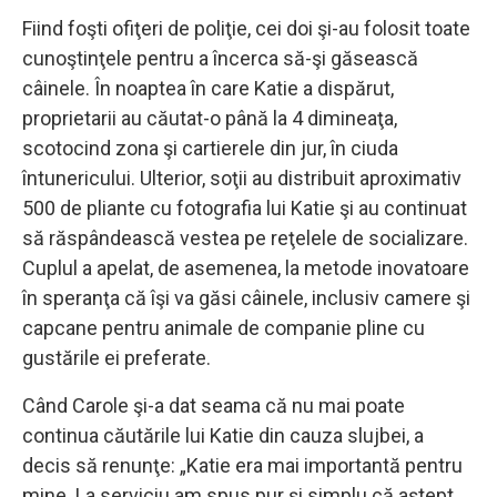
Fiind foşti ofiţeri de poliţie, cei doi şi-au folosit toate
cunoştinţele pentru a încerca să-şi găsească
câinele. În noaptea în care Katie a dispărut,
proprietarii au căutat-o ​​până la 4 dimineaţa,
scotocind zona şi cartierele din jur, în ciuda
întunericului. Ulterior, soţii au distribuit aproximativ
500 de pliante cu fotografia lui Katie şi au continuat
să răspândească vestea pe reţelele de socializare.
Cuplul a apelat, de asemenea, la metode inovatoare
în speranţa că îşi va găsi câinele, inclusiv camere şi
capcane pentru animale de companie pline cu
gustările ei preferate.
Când Carole şi-a dat seama că nu mai poate
continua căutările lui Katie din cauza slujbei, a
decis să renunţe: „Katie era mai importantă pentru
mine. La serviciu am spus pur şi simplu că aştept