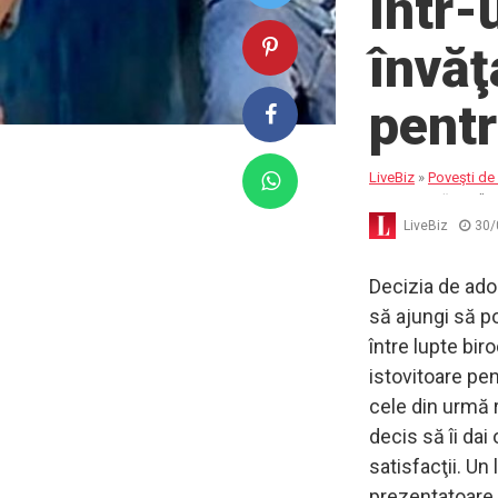
într-
învăţ
pentr
LiveBiz
»
Poveşti de 
pe care o trăiesc!”
LiveBiz
30/
Decizia de adop
să ajungi să p
între lupte bir
istovitoare pen
cele din urmă r
decis să îi dai
satisfacţii. Un
prezentatoare T