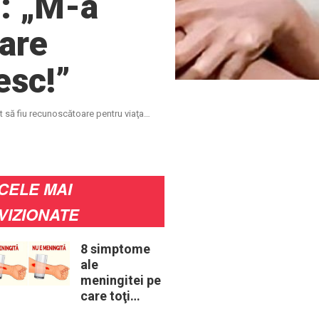
i: „M-a
oare
esc!”
at să fiu recunoscătoare pentru viaţa
CELE MAI
VIZIONATE
8 simptome
ale
meningitei pe
care toţi
părinţii ar