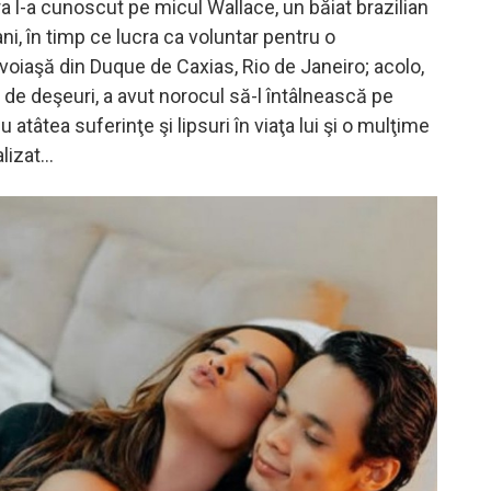
 l-a cunoscut pe micul Wallace, un băiat brazilian
ani, în timp ce lucra ca voluntar pentru o
oiaşă din Duque de Caxias, Rio de Janeiro; acolo,
 de deşeuri, a avut norocul să-l întâlnească pe
u atâtea suferinţe şi lipsuri în viaţa lui şi o mulţime
alizat…