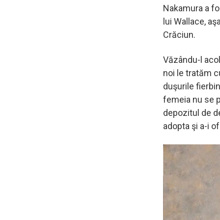
Nakamura a fos
lui Wallace, aş
Crăciun.
Văzându-l acol
noi le tratăm 
duşurile fierbin
femeia nu se p
depozitul de de
adopta şi a-i o