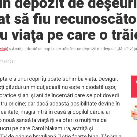
un depozit de deşeur
at să fiu recunoscăt
u viaţa pe care o trăi
viaţă
»
Actriţa adoptă un copil care trăia într-un depozit de deşeuri: „M-a învăţ
08/2021
tare a unui copil îţi poate schimba viaţa. Desigur,
oţi găzdui un micuţ acasă nu este niciodată uşor,
ocratice şi ani şi ani de încercări care se pot dovedi
tru oricine; dar dacă această posibilitate devine în
ealitate, magia intră în casă şi copilul căruia ai
 o nouă şansă la viaţă îţi va oferi o mulţime de
 lucru pe care Carol Nakamura, actriţă şi
V de origine braziliană, îl ştie foarte bine. Tânăra a