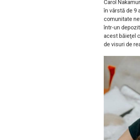
Carol Nakamura
în vârstă de 9 
comunitate nev
într-un depozit
acest băieţel c
de visuri de re