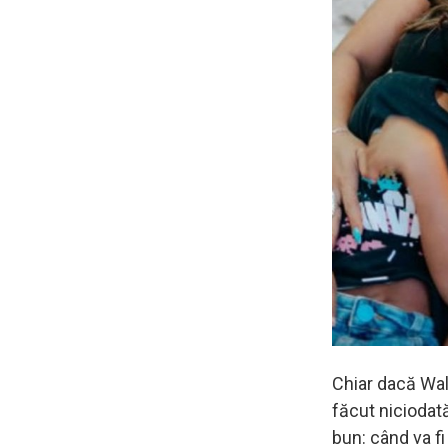
Chiar dacă Wall
făcut niciodată
bun: când va f