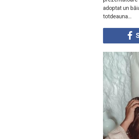
adoptat un băi
totdeauna…
S