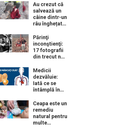
trebui să le
Au crezut că
cunoască
salvează un
câine dintr-un
râu înghețat:
la medic
descoperă că
Părinţi
de fapt era un
inconştienţi:
lup
17 fotografii
din trecut ne
arată cât de
periculoase
Medicii
erau unele
dezvăluie:
„obiceiuri” ale
Iată ce se
vremii
întâmplă în
corpul nostru
când începem
Ceapa este un
să mâncăm
remediu
câte două
natural pentru
ouă în fiecare
multe
zi
probleme de