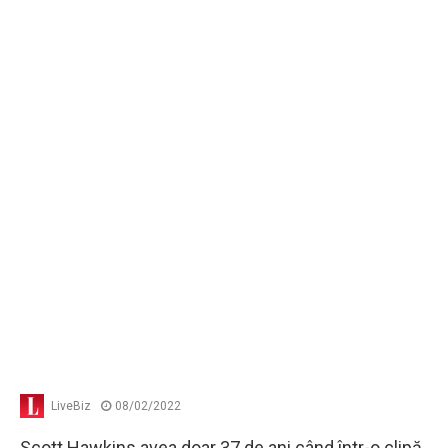
LiveBiz
08/02/2022
Scott Hawkins avea doar 37 de ani când într-o clipă