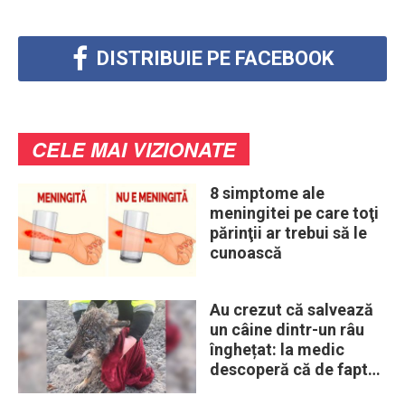
DISTRIBUIE PE FACEBOOK
CELE MAI VIZIONATE
8 simptome ale
meningitei pe care toţi
părinţii ar trebui să le
cunoască
Au crezut că salvează
un câine dintr-un râu
înghețat: la medic
descoperă că de fapt
era un lup