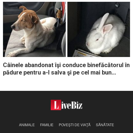
Câinele abandonat îşi conduce binefăcătorul în
pădure pentru a-l salva şi pe cel mai bun
prieten al său
ANIMALE
FAMILIE
POVEŞTI DE VIAŢĂ
SĂNĂTATE