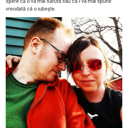
spere că o va mai săruta sau că-i va mai spune
vreodată că o iubeşte.