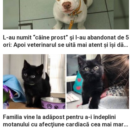
L-au numit “câine prost” şi l-au abandonat de 5
ori: Apoi veterinarul se uită mai atent și își dă
seama de greșeala regretabilă
Familia vine la adăpost pentru a-i îndeplini
motanului cu afecţiune cardiacă cea mai mare
dorinţă