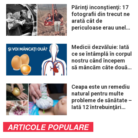
Părinţi inconştienţi: 17
fotografii din trecut ne
arată cât de
periculoase erau unele
„obiceiuri” ale vremii
Medicii dezvăluie: Iată
ce se întâmplă în corpul
nostru când începem
să mâncăm câte două
ouă în fiecare zi
Ceapa este un remediu
natural pentru multe
probleme de sănătate –
Iată 12 întrebuinţări
mai puţin ştiute
ARTICOLE POPULARE