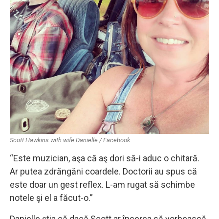
Scott Hawkins with wife Danielle / Facebook
“Este muzician, aşa că aş dori să-i aduc o chitară.
Ar putea zdrăngăni coardele. Doctorii au spus că
este doar un gest reflex. L-am rugat să schimbe
notele şi el a făcut-o.”
Danielle ştia că dacă Scott ar încerca să vorbească