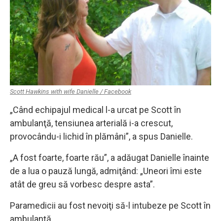
Scott Hawkins with wife Danielle / Facebook
„Când echipajul medical l-a urcat pe Scott în
ambulanţă, tensiunea arterială i-a crescut,
provocându-i lichid în plămâni”, a spus Danielle.
„A fost foarte, foarte rău”, a adăugat Danielle înainte
de a lua o pauză lungă, admiţând: „Uneori îmi este
atât de greu să vorbesc despre asta”.
Paramedicii au fost nevoiţi să-l intubeze pe Scott în
ambulanţă.