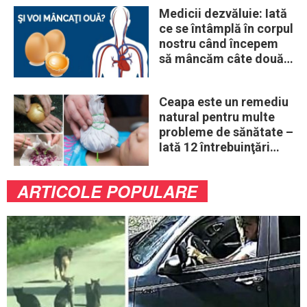
Medicii dezvăluie: Iată
ce se întâmplă în corpul
nostru când începem
să mâncăm câte două
ouă în fiecare zi
Ceapa este un remediu
natural pentru multe
probleme de sănătate –
Iată 12 întrebuinţări
mai puţin ştiute
ARTICOLE POPULARE