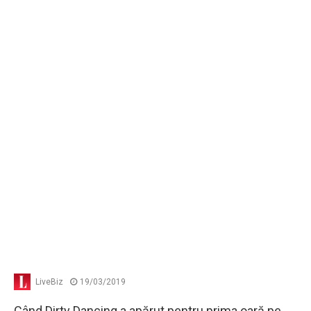
LiveBiz
19/03/2019
Când Dirty Dancing a apărut pentru prima oară pe