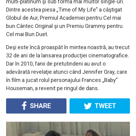
multi-platinum şi sub forma mai multor single-uri.
Dintre acestea piesa „Time of My Life” a câştigat
Globul de Aur, Premiul Academiei pentru Cel mai
bun Cântec Original şi un Premiu Grammy pentru
Cel mai Bun Duet.
Deşi este încă proaspăt în mintea noastră, au trecut
32 de ani de la lansarea producţiei cinematografice.
Dar în 2010, fanii de pretutindeni au avut o
adevărată revelaţie atunci când Jennifer Gray, care
în film a jucat rolul personajului Frances „Baby”
Houseman, a revenit pe ringul de dans.
SHARE
TWEET