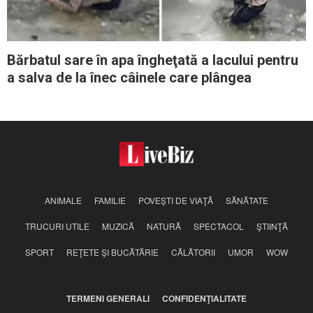
Bărbatul sare în apa îngheţată a lacului pentru
a salva de la înec câinele care plângea
ANIMALE
FAMILIE
POVEŞTI DE VIAŢĂ
SĂNĂTATE
TRUCURI UTILE
MUZICĂ
NATURĂ
SPECTACOL
ŞTIINŢĂ
SPORT
REŢETE ŞI BUCĂTĂRIE
CĂLĂTORII
UMOR
WOW
TERMENI GENERALI
CONFIDENŢIALITATE