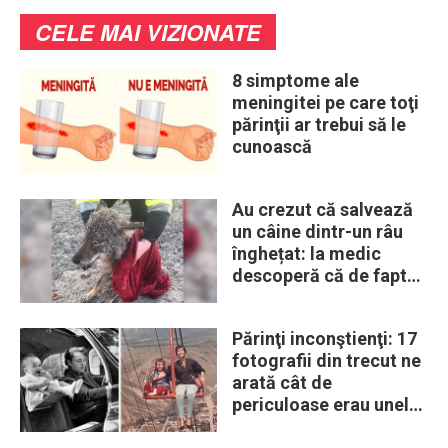
CELE MAI VIZIONATE
8 simptome ale
meningitei pe care toţi
părinţii ar trebui să le
cunoască
Au crezut că salvează
un câine dintr-un râu
înghețat: la medic
descoperă că de fapt
era un lup
Părinţi inconştienţi: 17
fotografii din trecut ne
arată cât de
periculoase erau unele
„obiceiuri” ale vremii