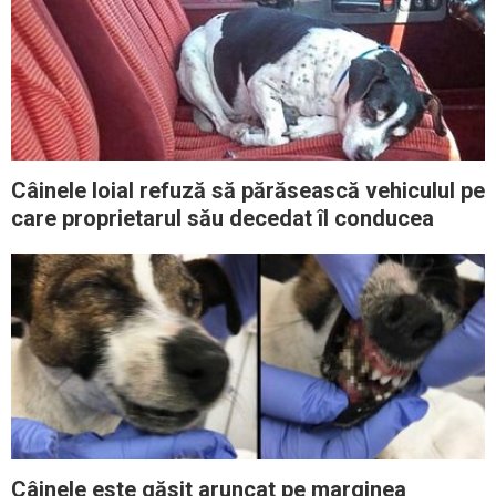
Câinele loial refuză să părăsească vehiculul pe
care proprietarul său decedat îl conducea
Câinele este găsit aruncat pe marginea