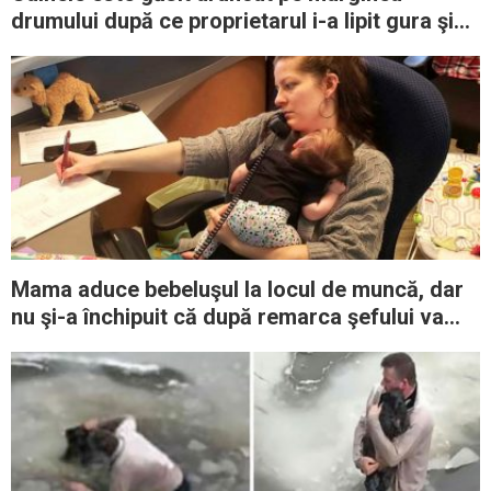
drumului după ce proprietarul i-a lipit gura şi
ochii cu lipici
Mama aduce bebeluşul la locul de muncă, dar
nu şi-a închipuit că după remarca şefului va
ajunge subiect de prima pagină