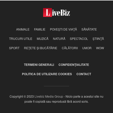
ANIMALE
FAMILIE
POVEŞTI DE VIAŢĂ
SĂNĂTATE
TRUCURI UTILE
MUZICĂ
NATURĂ
SPECTACOL
ŞTIINŢĂ
SPORT
REŢETE ŞI BUCĂTĂRIE
CĂLĂTORII
UMOR
WOW
TERMENI GENERALI
CONFIDENŢIALITATE
POLITICA DE UTILIZARE COOKIES
CONTACT
Copyright © 2023
Livebiz Media Group
- Nicio parte a acestui site nu
poate fi copiată sau reprodusă fără acord scris.