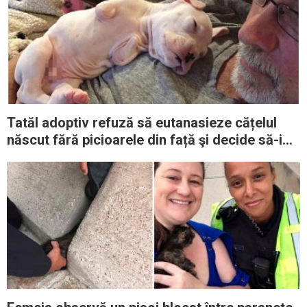
Tatăl adoptiv refuză să eutanasieze cățelul
născut fără picioarele din față şi decide să-i
dea o nouă șansă