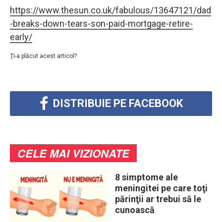
https://www.thesun.co.uk/fabulous/13647121/dad
-breaks-down-tears-son-paid-mortgage-retire-
early/
Ţi-a plăcut acest articol?
DISTRIBUIE PE FACEBOOK
CELE MAI VIZIONATE
8 simptome ale
meningitei pe care toţi
părinţii ar trebui să le
cunoască