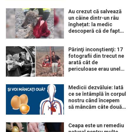
Au crezut că salvează
un câine dintr-un râu
înghețat: la medic
descoperă că de fapt
era un lup
Părinţi inconştienţi: 17
fotografii din trecut ne
arată cât de
periculoase erau unele
„obiceiuri” ale vremii
Medicii dezvăluie: Iată
ce se întâmplă în corpul
nostru când începem
să mâncăm câte două
ouă în fiecare zi
Ceapa este un remediu
natural pentru multe