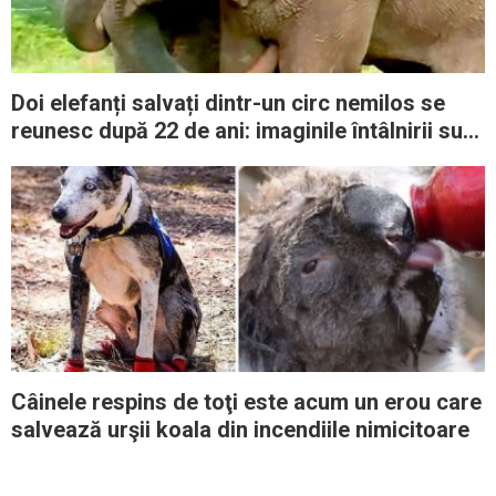
Doi elefanți salvați dintr-un circ nemilos se
reunesc după 22 de ani: imaginile întâlnirii sunt
emoționante
Câinele respins de toţi este acum un erou care
salvează urşii koala din incendiile nimicitoare