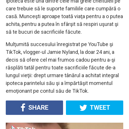
Ipoteca este una dintre cele mai grele cheltuieli pe
care trebuie să le suporte familiile care cumpără o
casă. Munceşti aproape toată viaţa pentru a o putea
achita, pentru a putea în sfârşit să respiri uşurat şi
să te bucuri de sacrificiile făcute.
Mulţumită succesului înregistrat pe YouTube şi
TikTok, vlogger-ul Jamie Nyland, la doar 24 ani, a
decis să ofere cel mai frumos cadou pentru a-şi
răsplăti tatăl pentru toate sacrificiile făcute de-a
lungul vieţii: drept urmare tânărul a achitat integral
ipoteca parintelui său şi a împărtăşit momentul
emoţionant pe contul său de TikTok.
SHARE
TWEET