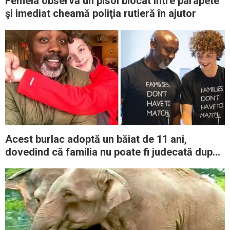
Femeia observă un pisoi blocat între parapete
şi imediat cheamă poliţia rutieră în ajutor
Acest burlac adoptă un băiat de 11 ani,
dovedind că familia nu poate fi judecată după
culoarea pielii