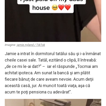
Imagine:
jamie.nyland / TikTok
Jamie a intrat în dormitorul tatălui său şi i-a înmânat
cheile casei sale. Tatăl, ezitând o clipă, îl întreabă:
„de ce mi le-ai dat?” – iar el răspunde „Tocmai am
achitat ipoteca. Am sunat la bancă şi am plătit
fiecare bănuţ de care aveam nevoie. Acum deţii
această casă, jur. Ai muncit toată viaţa, aşa că
acum te poţi pensiona cu adevărat”.