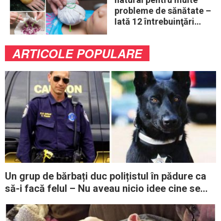
probleme de sănătate –
Iată 12 întrebuinţări
mai puţin ştiute
ARTICOLE POPULARE
Un grup de bărbați duc polițistul în pădure ca
să-i facă felul – Nu aveau nicio idee cine se
afla pe urmele lor