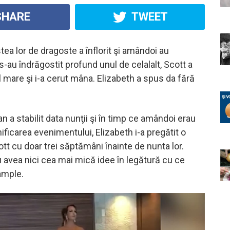
HARE
TWEET
ea lor de dragoste a înflorit şi amândoi au
-au îndrăgostit profund unul de celalalt, Scott a
l mare şi i-a cerut mâna. Elizabeth a spus da fără
an a stabilit data nunţii şi în timp ce amândoi erau
ificarea evenimentului, Elizabeth i-a pregătit o
ott cu doar trei săptămâni înainte de nunta lor.
u avea nici cea mai mică idee în legătură cu ce
âmple.