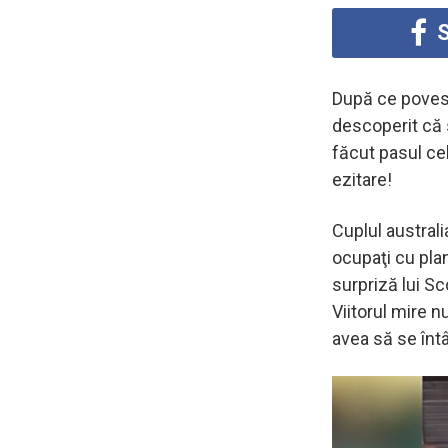
S
După ce povest
descoperit că s
făcut pasul ce
ezitare!
Cuplul australi
ocupaţi cu plan
surpriză lui Sc
Viitorul mire n
avea să se înt