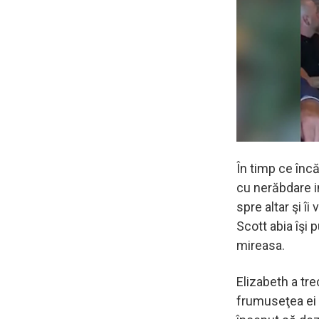
În timp ce înc
cu nerăbdare in
spre altar şi îi
Scott abia îşi
mireasa.
Elizabeth a tre
frumuseţea ei 