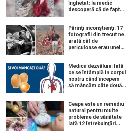
înghețat: la medic
descoperă că de fapt
era un lup
Părinţi inconştienţi: 17
fotografii din trecut ne
arată cât de
periculoase erau unele
„obiceiuri” ale vremii
Medicii dezvăluie: Iată
ce se întâmplă în corpul
nostru când începem
să mâncăm câte două
ouă în fiecare zi
Ceapa este un remediu
natural pentru multe
probleme de sănătate –
Iată 12 întrebuinţări
mai puţin ştiute