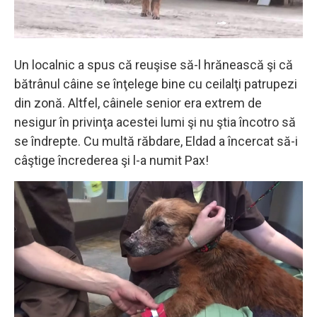
Un localnic a spus că reuşise să-l hrănească şi că
bătrânul câine se înţelege bine cu ceilalţi patrupezi
din zonă. Altfel, câinele senior era extrem de
nesigur în privinţa acestei lumi şi nu ştia încotro să
se îndrepte. Cu multă răbdare, Eldad a încercat să-i
câştige încrederea şi l-a numit Pax!