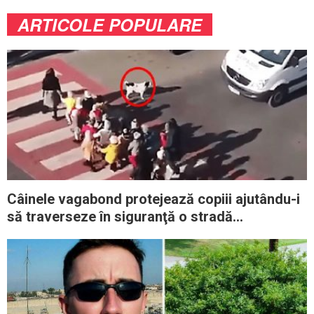
ARTICOLE POPULARE
Câinele vagabond protejează copiii ajutându-i
să traverseze în siguranţă o stradă
aglomerată