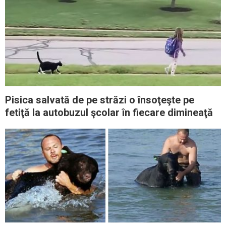
Pisica salvată de pe străzi o însoţeşte pe
fetiţă la autobuzul şcolar în fiecare dimineaţă