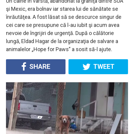
Un câine în vârstă, abandonat la graniţa dintre SUA
şi Mexic, era bolnav iar starea lui de sănătate se
înrăutăţea. A fost lăsat să se descurce singur de
cei care se presupune că l-au iubit şi acum avea
nevoie de îngrijiri de urgenţă. După o călătorie
lungă, Eldad Hagar de la organizaţia de salvare a
animalelor „Hope for Paws” a sosit să-l ajute.
SHARE
TWEET