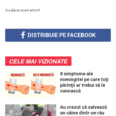
Ţi-a plăcut acest articol?
DISTRIBUIE PE FACEBOOK
CELE MAI VIZIONATE
8 simptome ale
meningitei pe care toţi
părinţii ar trebui să le
cunoască
Au crezut că salvează
un câine dintr-un râu