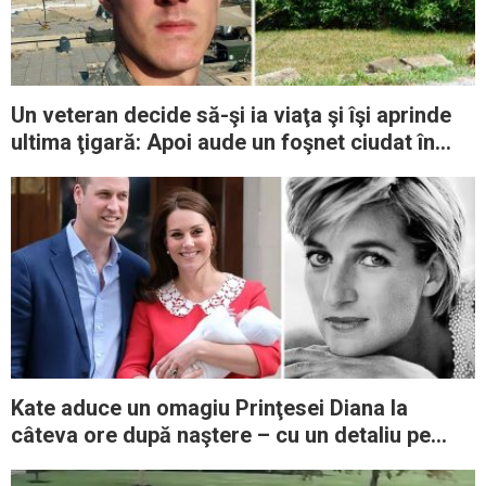
Un veteran decide să-şi ia viaţa şi îşi aprinde
ultima ţigară: Apoi aude un foşnet ciudat în
tufişuri
Kate aduce un omagiu Prinţesei Diana la
câteva ore după naştere – cu un detaliu pe
care mulți nu l-au observat