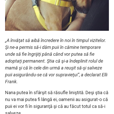
„A învăţat să aibă încredere în noi în timpul vizitelor.
Şi ne-a permis să-i dăm puii în cămine temporare
unde să fie îngrijiţi până când vor putea să fie
adoptaţi permanent. Ştia că şi-a îndeplinit rolul de
mamă şi că în cele din urmă a reuşit să-şi salveze
puii asigurându-se că vor supravieţui”, a declarat Elli
Frank.
Nana putea în sfârşit să răsufle liniştită. Deşi ştia că
nu va mai putea fi lângă ei, oamenii au asigurat-o că
puii ei vor fi în siguranţă şi că au făcut totul ca să-i
salveze.