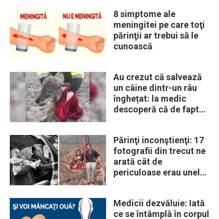
8 simptome ale
meningitei pe care toţi
părinţii ar trebui să le
cunoască
Au crezut că salvează
un câine dintr-un râu
înghețat: la medic
descoperă că de fapt
era un lup
Părinţi inconştienţi: 17
fotografii din trecut ne
arată cât de
periculoase erau unele
„obiceiuri” ale vremii
Medicii dezvăluie: Iată
ce se întâmplă în corpul