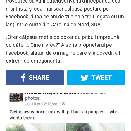
Povestea salvării căţeluşei Nana a început cu cea
mai tristă şi cea mai scandaloasă postare pe
Facebook, după ce ani de zile ea a trăit legată cu un
lanţ într-o curte din Carolina de Nord, SUA.
„Ofer căţeaua metis de boxer cu pitbull împreună
cu căţeii… Cine îi vrea?” A scris proprietarul pe
Facebook, alături de o imagine care s-a dovedit a fi
extrem de emoţionantă.
SHARE
TWEET