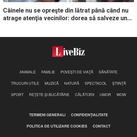
Câinele nu se opreşte din lătrat până când nu
atrage atenţia vecinilor: dorea să salveze un
nou-născut abandonat
ANIMALE
FAMILIE
POVEŞTI DE VIAŢĂ
SĂNĂTATE
TRUCURI UTILE
MUZICĂ
NATURĂ
SPECTACOL
ŞTIINŢĂ
SPORT
REŢETE ŞI BUCĂTĂRIE
CĂLĂTORII
UMOR
WOW
TERMENI GENERALI
CONFIDENŢIALITATE
POLITICA DE UTILIZARE COOKIES
CONTACT