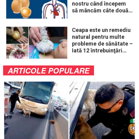
nostru când începem
să mâncăm câte două
ouă în fiecare zi
Ceapa este un remediu
natural pentru multe
probleme de sănătate –
Iată 12 întrebuinţări
mai puţin ştiute
ARTICOLE POPULARE