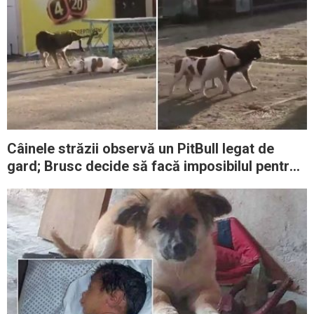
Câinele străzii observă un PitBull legat de
gard; Brusc decide să facă imposibilul pentru
a-l elibera