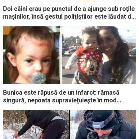
Doi câini erau pe punctul de a ajunge sub roţile
maşinilor, însă gestul poliţiştilor este lăudat de
o lume întreagă
Bunica este răpusă de un infarct: rămasă
singură, nepoata supravieţuieşte în mod
miraculos 5 zile în pătuţ