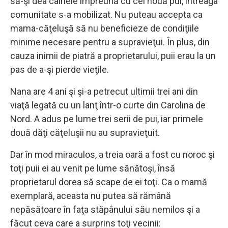
să-şi dea câinele împreună cu cei nouă pui, întreaga
comunitate s-a mobilizat. Nu puteau accepta ca
mama-căţeluşă să nu beneficieze de condiţiile
minime necesare pentru a supravieţui. În plus, din
cauza inimii de piatră a proprietarului, puii erau la un
pas de a-şi pierde vieţile.
Nana are 4 ani şi şi-a petrecut ultimii trei ani din
viaţă legată cu un lanţ într-o curte din Carolina de
Nord. A adus pe lume trei serii de pui, iar primele
două dăţi căţeluşii nu au supravieţuit.
Dar în mod miraculos, a treia oară a fost cu noroc şi
toţi puii ei au venit pe lume sănătoşi, însă
proprietarul dorea să scape de ei toţi. Ca o mamă
exemplară, aceasta nu putea să rămână
nepăsătoare în faţa stăpânului său nemilos şi a
făcut ceva care a surprins toţi vecinii: