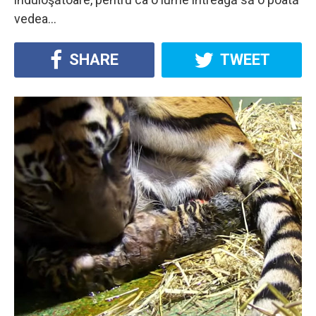
vedea…
SHARE
TWEET