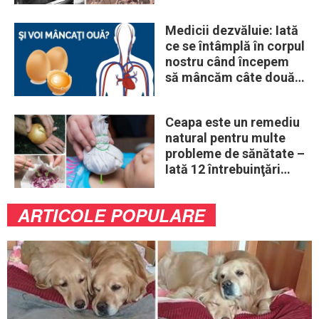
„obiceiuri” ale vremii
Medicii dezvăluie: Iată
ce se întâmplă în corpul
nostru când începem
să mâncăm câte două
ouă în fiecare zi
Ceapa este un remediu
natural pentru multe
probleme de sănătate –
Iată 12 întrebuinţări
mai puţin ştiute
ARTICOLE POPULARE