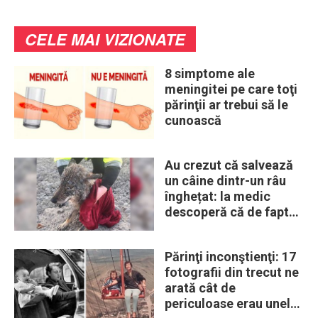
CELE MAI VIZIONATE
8 simptome ale
meningitei pe care toţi
părinţii ar trebui să le
cunoască
Au crezut că salvează
un câine dintr-un râu
înghețat: la medic
descoperă că de fapt
era un lup
Părinţi inconştienţi: 17
fotografii din trecut ne
arată cât de
periculoase erau unele