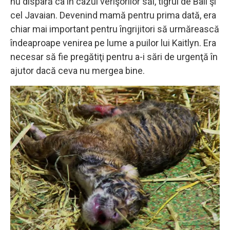
nu dispară ca în cazul verişorilor săi, tigrul de Bali şi
cel Javaian. Devenind mamă pentru prima dată, era
chiar mai important pentru îngrijitori să urmărească
îndeaproape venirea pe lume a puilor lui Kaitlyn. Era
necesar să fie pregătiţi pentru a-i sări de urgenţă în
ajutor dacă ceva nu mergea bine.