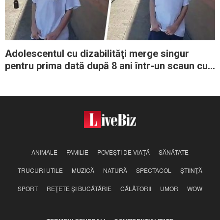
Adolescentul cu dizabilităţi merge singur
pentru prima dată după 8 ani într-un scaun cu
rotile
ANIMALE
FAMILIE
POVEŞTI DE VIAŢĂ
SĂNĂTATE
TRUCURI UTILE
MUZICĂ
NATURĂ
SPECTACOL
ŞTIINŢĂ
SPORT
REŢETE ŞI BUCĂTĂRIE
CĂLĂTORII
UMOR
WOW