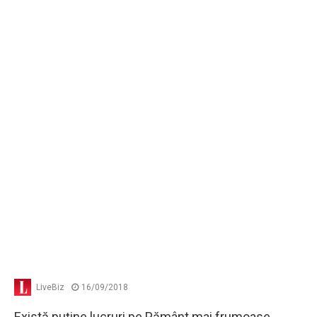
LiveBiz
16/09/2018
Există puţine lucruri pe Pământ mai frumoase