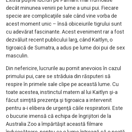
decât minunea venirii pe lume a unui pui. Fiecare
specie are complicaţiile sale când vine vorba de
acest moment unic – însă obiceiurile tigrului sunt
cu adevărat fascinante. Acest eveniment rar a fost
dezvăluit recent publicului larg, când Kaitlyn, o
tigroaică de Sumatra, a adus pe lume doi pui de sex
masculin.
Din nefericire, lucrurile au pornit anevoios în cazul
primului pui, care se străduia din răsputeri să
respire în primele sale clipe pe această lume. Cu
toate acestea, instinctul matern al lui Kaitlyn şi-a
făcut simţită prezenţa şi tigroaica a intervenit
pentru a-i elibera de urgenţă căile respiratorii. Este
o bucurie imensă că echipa de îngrijitori de la
Australia Zoo a împărtăşit această filmare
înduioşătoare, pentru ca o lume întreagă să o poată