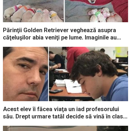
Părinţii Golden Retriever veghează asupra
căţeluşilor abia veniţi pe lume. Imaginile au
devenit rapid virale
Acest elev îi făcea viaţa un iad profesorului
său. Drept urmare tatăl decide să vină în clasă
pentru a-i da o lecţie usturătoare