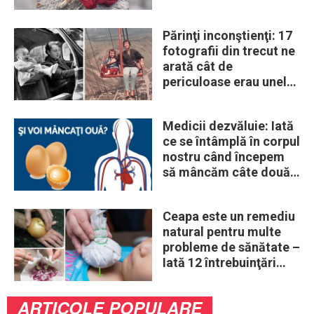
era un lup
Părinţi inconştienţi: 17
fotografii din trecut ne
arată cât de
periculoase erau unele
„obiceiuri” ale vremii
Medicii dezvăluie: Iată
ce se întâmplă în corpul
nostru când începem
să mâncăm câte două
ouă în fiecare zi
Ceapa este un remediu
natural pentru multe
probleme de sănătate –
Iată 12 întrebuinţări
mai puţin ştiute
ARTICOLE POPULARE