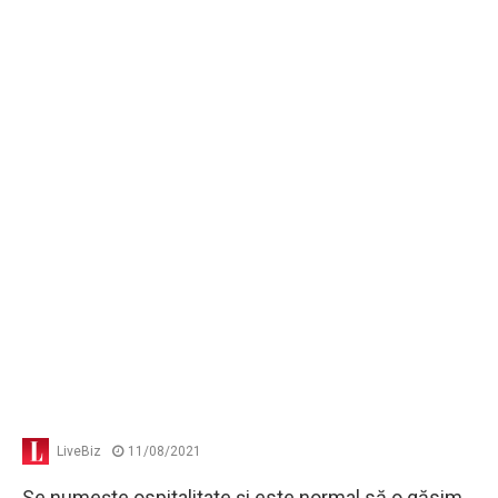
LiveBiz
11/08/2021
Se numeşte ospitalitate şi este normal să o găsim