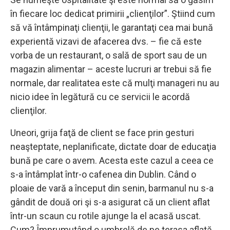
în fiecare loc dedicat primirii „clienţilor”. Ştiind cum
să vă întâmpinaţi clienţii, le garantaţi cea mai bună
experientă vizavi de afacerea dvs. – fie că este
vorba de un restaurant, o sală de sport sau de un
magazin alimentar – aceste lucruri ar trebui să fie
normale, dar realitatea este că mulţi manageri nu au
nicio idee în legătură cu ce servicii le acordă
clienţilor.
Uneori, grija faţă de client se face prin gesturi
neaşteptate, neplanificate, dictate doar de educaţia
bună pe care o avem. Acesta este cazul a ceea ce
s-a întâmplat într-o cafenea din Dublin. Când o
ploaie de vară a început din senin, barmanul nu s-a
gândit de două ori şi s-a asigurat că un client aflat
într-un scaun cu rotile ajunge la el acasă uscat.
Cum? Împrumutând o umbrelă de pe terasa aflată