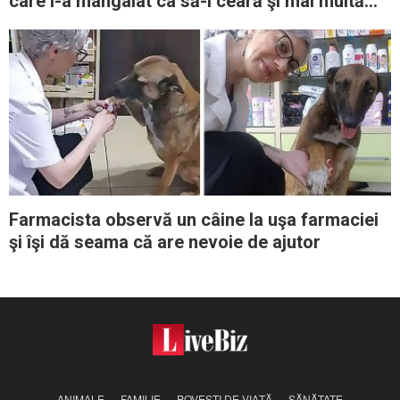
care l-a mângâiat ca să-i ceară şi mai multă
afecţiune
Farmacista observă un câine la uşa farmaciei
şi îşi dă seama că are nevoie de ajutor
ANIMALE
FAMILIE
POVEŞTI DE VIAŢĂ
SĂNĂTATE