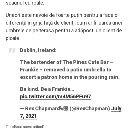
scaunul cu rotile.
Uneori este nevoie de foarte puţin pentru a face o
diferenţă în grija faţă de clienţi, cum ar fi luarea unei
umbrele de pe terasă pentru a adăposti un client de
ploaie!
Dublin, Ireland:
The bartender of The Pines Cafe Bar –
Frankie – removed a patio umbrella to
escort a patron home in the pouring rain.
Be kind. Be a Frankie…
pic.twitter.com/m4M56PFu97
— Rex Chapman🏇🏼 (@RexChapman)
July
7, 2021
Ţi-a plăcut acest articol?