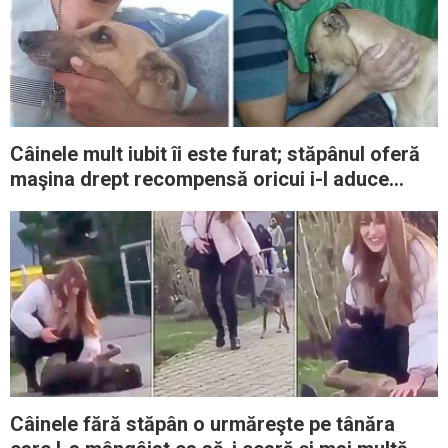
Câinele mult iubit îi este furat; stăpânul oferă
maşina drept recompensă oricui i-l aduce
înapoi
Câinele fără stăpân o urmăreşte pe tânăra