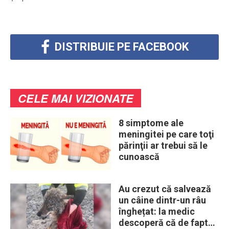
DISTRIBUIE PE FACEBOOK
CELE MAI VIZIONATE
8 simptome ale
meningitei pe care toţi
părinţii ar trebui să le
cunoască
Au crezut că salvează
un câine dintr-un râu
înghețat: la medic
descoperă că de fapt