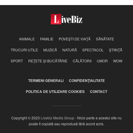
ANIMALE
FAMILIE
POVEŞTI DE VIAŢĂ
SĂNĂTATE
TRUCURI UTILE
MUZICĂ
NATURĂ
SPECTACOL
ŞTIINŢĂ
SPORT
REŢETE ŞI BUCĂTĂRIE
CĂLĂTORII
UMOR
WOW
TERMENI GENERALI
CONFIDENŢIALITATE
POLITICA DE UTILIZARE COOKIES
CONTACT
Copyright © 2023
Livebiz Media Group
- Nicio parte a acestui site nu
poate fi copiată sau reprodusă fără acord scris.