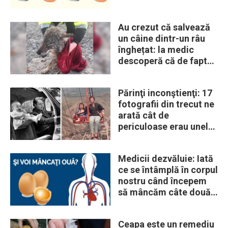
Au crezut că salvează
un câine dintr-un râu
înghețat: la medic
descoperă că de fapt
era un lup
Părinţi inconştienţi: 17
fotografii din trecut ne
arată cât de
periculoase erau unele
„obiceiuri” ale vremii
Medicii dezvăluie: Iată
ce se întâmplă în corpul
nostru când începem
să mâncăm câte două
ouă în fiecare zi
Ceapa este un remediu