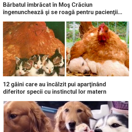
Bărbatul îmbrăcat în Moş Crăciun
îngenunchează şi se roagă pentru pacienţii
unui spital de copii
12 găini care au încălzit pui aparţinând
diferitor specii cu instinctul lor matern