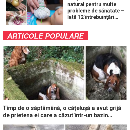
natural pentru multe
probleme de sănătate –
Iată 12 întrebuinţări
mai puţin ştiute
ARTICOLE POPULARE
Timp de o săptămână, o căţeluşă a avut grijă
de prietena ei care a căzut într-un bazin
abandonat, până la sosirea ajutoarelor