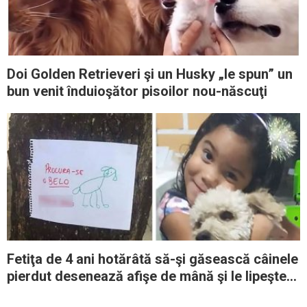
Doi Golden Retrieveri şi un Husky „le spun” un
bun venit înduioşător pisoilor nou-născuţi
Fetiţa de 4 ani hotărâtă să-şi găsească câinele
pierdut desenează afişe de mână şi le lipeşte
prin cartier