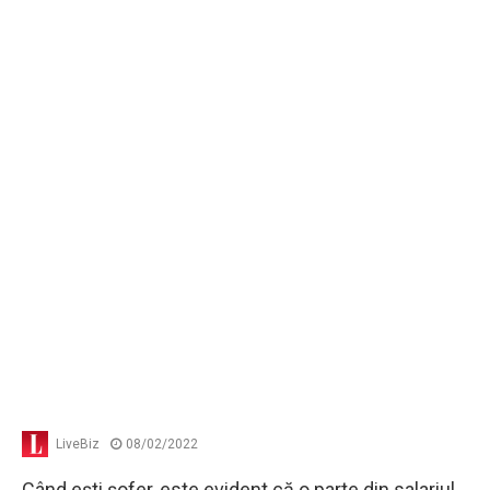
LiveBiz
08/02/2022
Când eşti şofer, este evident că o parte din salariul