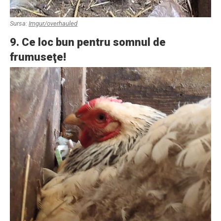
Sursa:
Imgur/overhauled
9. Ce loc bun pentru somnul de
frumuseţe!