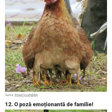
Sursa:
Imgur/vcubdiddy
12. O poză emoționantă de familie!