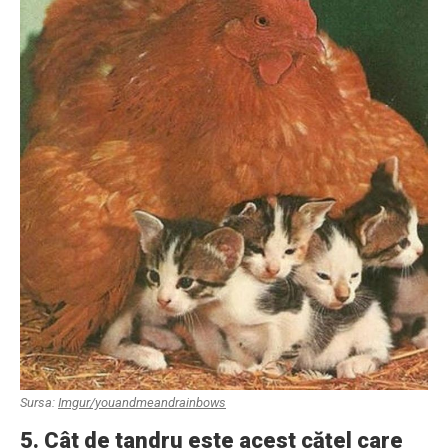
Sursa:
Imgur/youandmeandrainbows
5. Cât de tandru este acest căţel care