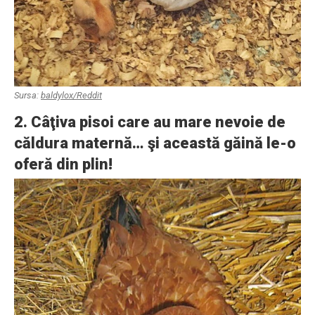
Sursa:
baldylox/Reddit
2. Câţiva pisoi care au mare nevoie de
căldura maternă… şi această găină le-o
oferă din plin!