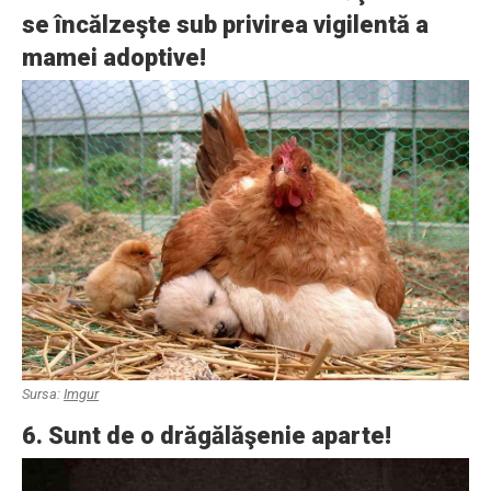
se încălzeşte sub privirea vigilentă a
mamei adoptive!
Sursa:
Imgur
6. Sunt de o drăgălăşenie aparte!