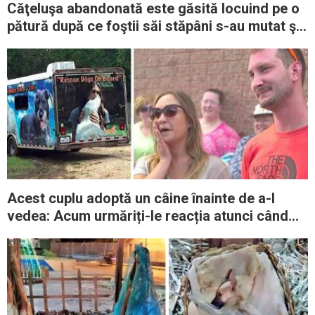
Căţeluşa abandonată este găsită locuind pe o
pătură după ce foştii săi stăpâni s-au mutat şi
au lăsat-o să sfârşească
Acest cuplu adoptă un câine înainte de a-l
vedea: Acum urmăriți-le reacția atunci când
ușile se deschid