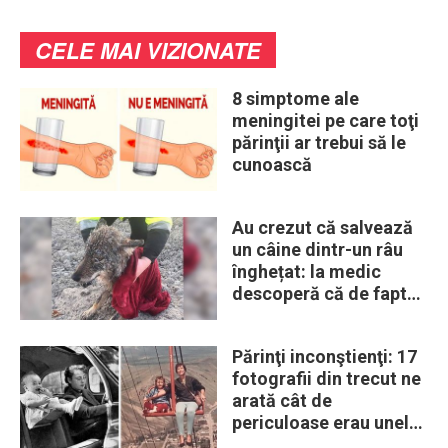
CELE MAI VIZIONATE
8 simptome ale
meningitei pe care toţi
părinţii ar trebui să le
cunoască
Au crezut că salvează
un câine dintr-un râu
înghețat: la medic
descoperă că de fapt
era un lup
Părinţi inconştienţi: 17
fotografii din trecut ne
arată cât de
periculoase erau unele
„obiceiuri” ale vremii