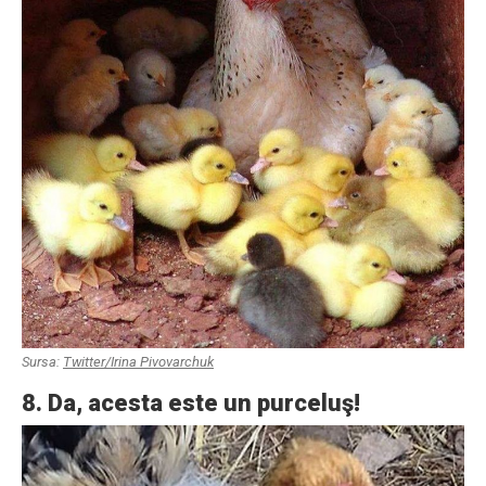
Sursa:
Twitter/Irina Pivovarchuk
8. Da, acesta este un purceluş!