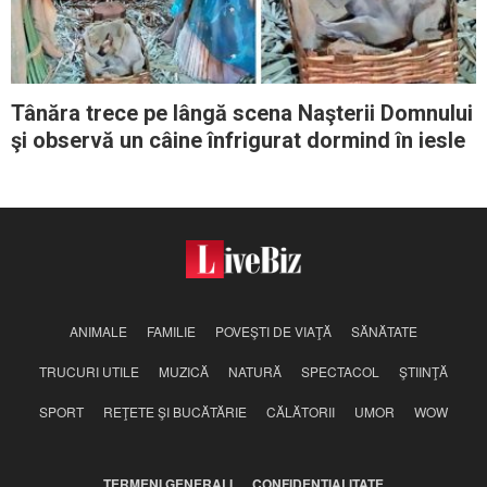
Tânăra trece pe lângă scena Naşterii Domnului
şi observă un câine înfrigurat dormind în iesle
ANIMALE
FAMILIE
POVEŞTI DE VIAŢĂ
SĂNĂTATE
TRUCURI UTILE
MUZICĂ
NATURĂ
SPECTACOL
ŞTIINŢĂ
SPORT
REŢETE ŞI BUCĂTĂRIE
CĂLĂTORII
UMOR
WOW
TERMENI GENERALI
CONFIDENŢIALITATE