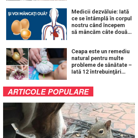
Medicii dezvăluie: Iată
ce se întâmplă în corpul
nostru când începem
să mâncăm câte două
ouă în fiecare zi
Ceapa este un remediu
natural pentru multe
probleme de sănătate –
Iată 12 întrebuinţări
mai puţin ştiute
ARTICOLE POPULARE