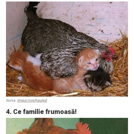
Sursa:
Imgur/overhauled
4. Ce familie frumoasă!