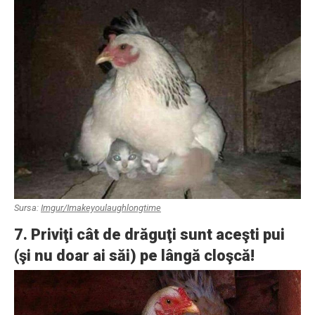
Sursa:
Imgur/Imakeyoulaughlongtime
7. Priviţi cât de drăguţi sunt aceşti pui
(şi nu doar ai săi) pe lângă cloşcă!