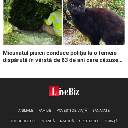
Mieunatul pisicii conduce poliţia la o femeie
dispărută în vârstă de 83 de ani care căzuse
într-o râpă
ANIMALE
FAMILIE
POVEŞTI DE VIAŢĂ
SĂNĂTATE
TRUCURI UTILE
MUZICĂ
NATURĂ
SPECTACOL
ŞTIINŢĂ