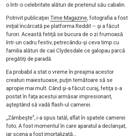
o într-o celebritate alături de prietenul său cabalin.
Potrivit publicaţiei
Time Magazine
, fotografia a fost
iniţial încărcată pe platforma Reddit – şi a făcut
furori. Această fetiţă se bucura de o zi frumoasă
într-un cadru festiv, petrecându-şi ceva timp cu
familia alături de caii Clydesdale ce galopau parcă
pregătiţi de paradă.
Ea probabil a stat o vreme în preajma acestor
creaturi maiestuoase, puţin temătoare să se
apropie mai mult. Când şi-a făcut curaj, fetiţa s-a
postat în faţa acestui armăsar impresionant,
aşteptând să vadă flash-ul camerei.
„Zâmbeşte”, i-a spus tatăl, aflat în spatele camerei
foto. A fost momentul în care aparatul a declanşat,
iar scena a fost imortalizată…