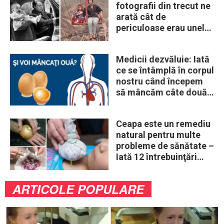
fotografii din trecut ne
arată cât de
periculoase erau unele
„obiceiuri” ale vremii
Medicii dezvăluie: Iată
ce se întâmplă în corpul
nostru când începem
să mâncăm câte două
ouă în fiecare zi
Ceapa este un remediu
natural pentru multe
probleme de sănătate –
Iată 12 întrebuinţări
mai puţin ştiute
ARTICOLE POPULARE