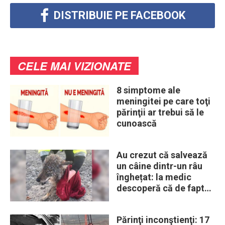
DISTRIBUIE PE FACEBOOK
CELE MAI VIZIONATE
8 simptome ale
meningitei pe care toţi
părinţii ar trebui să le
cunoască
Au crezut că salvează
un câine dintr-un râu
înghețat: la medic
descoperă că de fapt
era un lup
Părinţi inconştienţi: 17