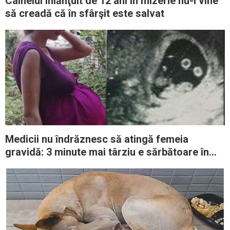
Câinelui înlănţuit de 12 ani în mizerie nu-i vine
să creadă că în sfârşit este salvat
Medicii nu îndrăznesc să atingă femeia
gravidă: 3 minute mai târziu e sărbătoare în
sala de naşteri