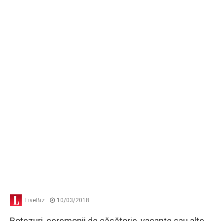
LiveBiz
10/03/2018
Botezuri, ceremonii de căsătorie, vacanţe sau alte