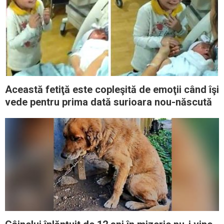
Această fetiţă este copleşită de emoţii când îşi
vede pentru prima dată surioara nou-născută