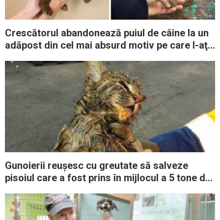
Crescătorul abandonează puiul de câine la un
adăpost din cel mai absurd motiv pe care l-aţi
auzit vreodată
Gunoierii reușesc cu greutate să salveze
pisoiul care a fost prins în mijlocul a 5 tone de
gunoi