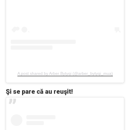
A post shared by Arber Bytyqi (@arber_bytyqi_mua)
Şi se pare că au reuşit!