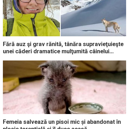
Fără auz şi grav rănită, tânăra supravieţuieşte
unei căderi dramatice mulţumită câinelui
apărut de nicăieri
Femeia salvează un pisoi mic și abandonat în
ploaie torenţială și îl duce acasă