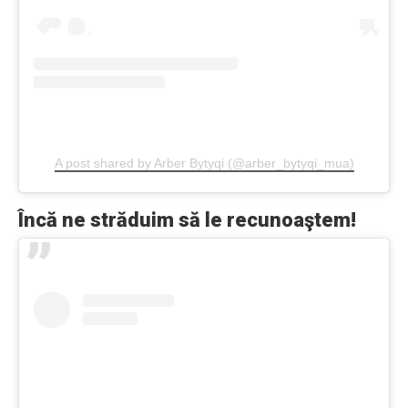
A post shared by Arber Bytyqi (@arber_bytyqi_mua)
Încă ne străduim să le recunoaştem!