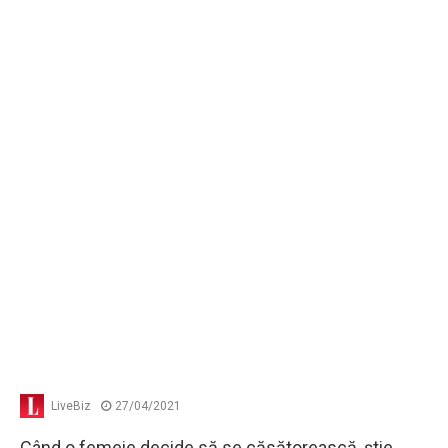
LiveBiz
27/04/2021
Când o femeie decide să se căsătorească, ştie