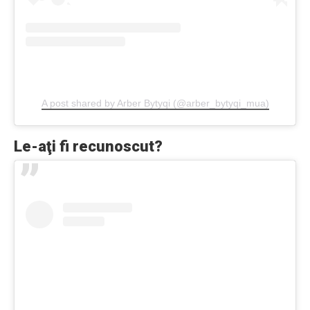
A post shared by Arber Bytyqi (@arber_bytyqi_mua)
Le-aţi fi recunoscut?