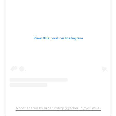
View this post on Instagram
A post shared by Arber Bytyqi (@arber_bytyqi_mua)