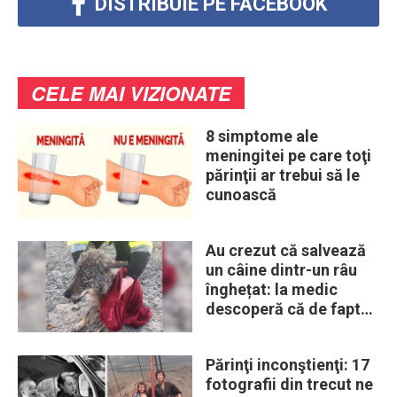
DISTRIBUIE PE FACEBOOK
CELE MAI VIZIONATE
8 simptome ale
meningitei pe care toţi
părinţii ar trebui să le
cunoască
Au crezut că salvează
un câine dintr-un râu
înghețat: la medic
descoperă că de fapt
era un lup
Părinţi inconştienţi: 17
fotografii din trecut ne