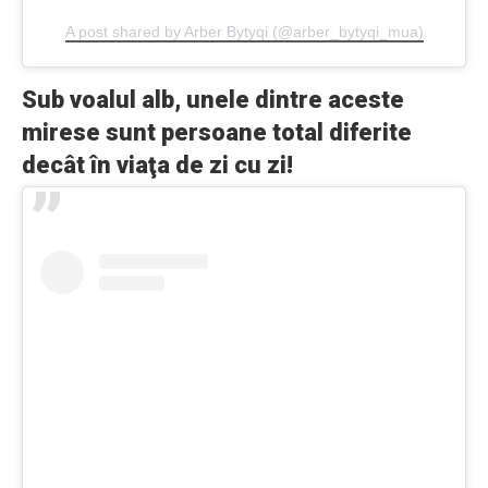
A post shared by Arber Bytyqi (@arber_bytyqi_mua)
Sub voalul alb, unele dintre aceste
mirese sunt persoane total diferite
decât în ​​viaţa de zi cu zi!