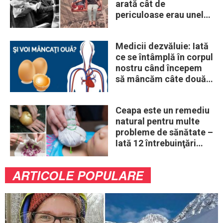
arată cât de
periculoase erau unele
„obiceiuri” ale vremii
Medicii dezvăluie: Iată
ce se întâmplă în corpul
nostru când începem
să mâncăm câte două
ouă în fiecare zi
Ceapa este un remediu
natural pentru multe
probleme de sănătate –
Iată 12 întrebuinţări
mai puţin ştiute
ARTICOLE POPULARE