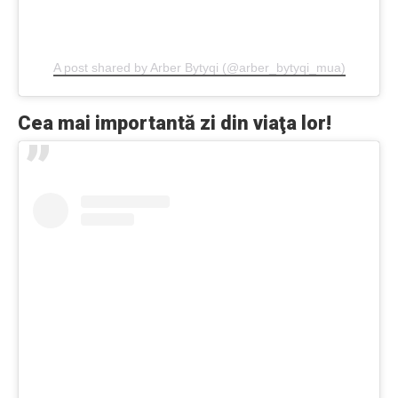
A post shared by Arber Bytyqi (@arber_bytyqi_mua)
Cea mai importantă zi din viaţa lor!