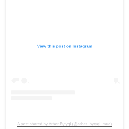
View this post on Instagram
A post shared by Arber Bytyqi (@arber_bytyqi_mua)