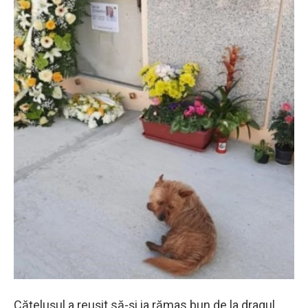
Căţeluşul a reuşit să-şi ia rămas bun de la dragul