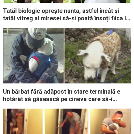
Tatăl biologic oprește nunta, astfel încât și
tatăl vitreg al miresei să-și poată însoți fiica la
altar
Un bărbat fără adăpost în stare terminală e
hotărât să găsească pe cineva care să-i
adopte câinele