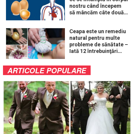
nostru când începem
să mâncăm câte două
ouă în fiecare zi
Ceapa este un remediu
natural pentru multe
probleme de sănătate –
Iată 12 întrebuinţări
mai puţin ştiute
ARTICOLE POPULARE