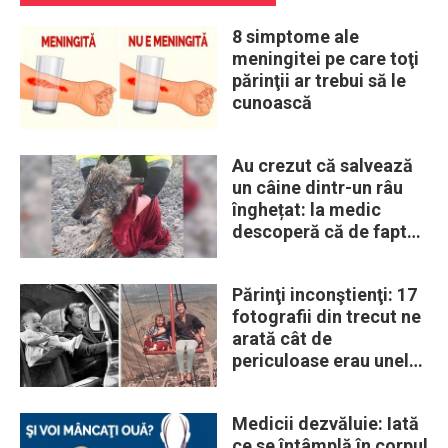
8 simptome ale
meningitei pe care toţi
părinţii ar trebui să le
cunoască
Au crezut că salvează
un câine dintr-un râu
înghețat: la medic
descoperă că de fapt
era un lup
Părinţi inconştienţi: 17
fotografii din trecut ne
arată cât de
periculoase erau unele
„obiceiuri” ale vremii
Medicii dezvăluie: Iată
ce se întâmplă în corpul