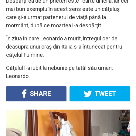
Despărţirea de un prieten este foarte dificilă, iar cel
mai bun exemplu în acest sens este un căţeluş
care şi-a urmat partenerul de viaţă până la
mormânt, după ce moartea i-a despărţit.
În ziua în care Leonardo a murit, întregul cer de
deasupra unui oraş din Italia s-a întunecat pentru
căţelul Fulmine.
Căţelul l-a iubit la nebunie pe tatăl său uman,
Leonardo.
SHARE
TWEET