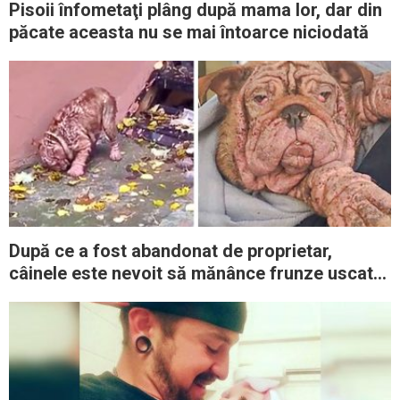
Pisoii înfometaţi plâng după mama lor, dar din
păcate aceasta nu se mai întoarce niciodată
După ce a fost abandonat de proprietar,
câinele este nevoit să mănânce frunze uscate
pentru a supravieţui