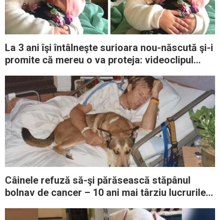
La 3 ani îşi întâlneşte surioara nou-născută şi-i
promite că mereu o va proteja: videoclipul
este adorabil
Câinele refuză să-şi părăsească stăpânul
bolnav de cancer – 10 ani mai târziu lucrurile
iau o turnură nesperată