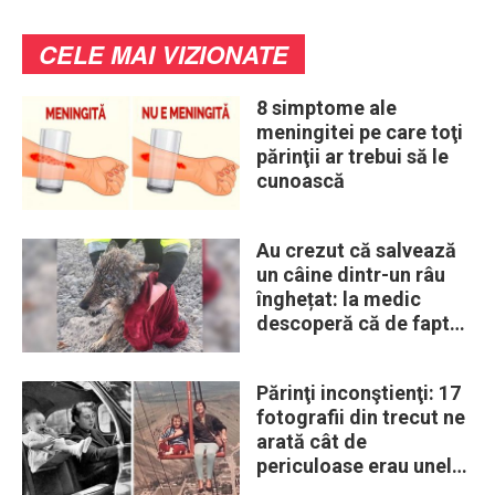
CELE MAI VIZIONATE
8 simptome ale
meningitei pe care toţi
părinţii ar trebui să le
cunoască
Au crezut că salvează
un câine dintr-un râu
înghețat: la medic
descoperă că de fapt
era un lup
Părinţi inconştienţi: 17
fotografii din trecut ne
arată cât de
periculoase erau unele
„obiceiuri” ale vremii