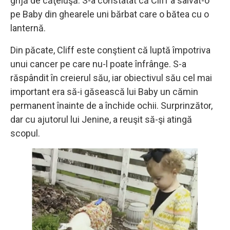
grijă de căţeluşă. S-a constatat că Cliff a salvat-o
pe Baby din ghearele uni bărbat care o bătea cu o
lanternă.
Din păcate, Cliff este conştient că luptă împotriva
unui cancer pe care nu-l poate înfrânge. S-a
răspândit în creierul său, iar obiectivul său cel mai
important era să-i găsească lui Baby un cămin
permanent înainte de a închide ochii. Surprinzător,
dar cu ajutorul lui Jenine, a reuşit să-şi atingă
scopul.