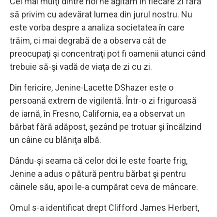
Cei mai mulţi dintre noi ne agităm în fiecare zi fără
să privim cu adevărat lumea din jurul nostru. Nu
este vorba despre a analiza societatea în care
trăim, ci mai degrabă de a observa cât de
preocupaţi şi concentraţi pot fi oamenii atunci când
trebuie să-şi vadă de viaţa de zi cu zi.
Din fericire, Jenine-Lacette DShazer este o
persoană extrem de vigilentă. Într-o zi friguroasă
de iarnă, în Fresno, California, ea a observat un
bărbat fără adăpost, şezând pe trotuar şi încălzind
un câine cu blăniţa albă.
Dându-şi seama că celor doi le este foarte frig,
Jenine a adus o pătură pentru bărbat şi pentru
câinele său, apoi le-a cumpărat ceva de mâncare.
Omul s-a identificat drept Clifford James Herbert,