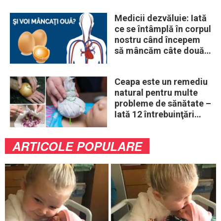
Medicii dezvăluie: Iată
ce se întâmplă în corpul
nostru când începem
să mâncăm câte două
ouă în fiecare zi
Ceapa este un remediu
natural pentru multe
probleme de sănătate –
Iată 12 întrebuinţări
mai puţin ştiute
ARTICOLE POPULARE