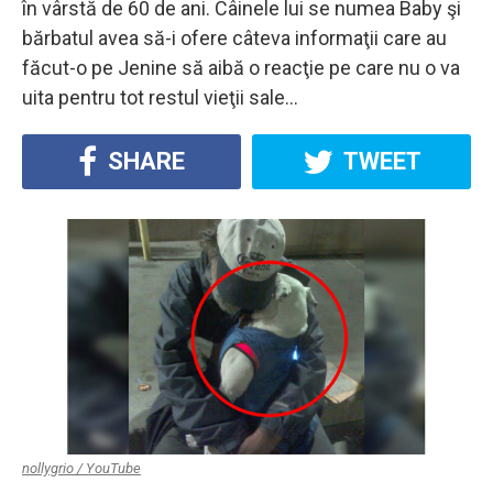
în vârstă de 60 de ani. Câinele lui se numea Baby şi
bărbatul avea să-i ofere câteva informaţii care au
făcut-o pe Jenine să aibă o reacţie pe care nu o va
uita pentru tot restul vieţii sale…
SHARE
TWEET
nollygrio / YouTube