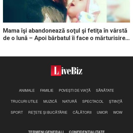
Mama îşi abandonează soţul şi fetiţa în vârstă
de o lună – Apoi bărbatul îi face o mărturisire
copleşitoare
ANIMALE
FAMILIE
POVEŞTI DE VIAŢĂ
SĂNĂTATE
TRUCURI UTILE
MUZICĂ
NATURĂ
SPECTACOL
ŞTIINŢĂ
SPORT
REŢETE ŞI BUCĂTĂRIE
CĂLĂTORII
UMOR
WOW
TERMENI GENERALI
CONFIDENŢIALITATE