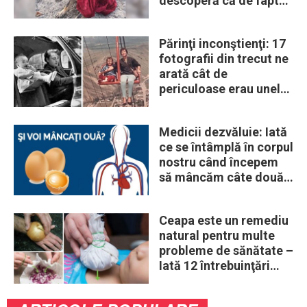
descoperă că de fapt
era un lup
Părinţi inconştienţi: 17
fotografii din trecut ne
arată cât de
periculoase erau unele
„obiceiuri” ale vremii
Medicii dezvăluie: Iată
ce se întâmplă în corpul
nostru când începem
să mâncăm câte două
ouă în fiecare zi
Ceapa este un remediu
natural pentru multe
probleme de sănătate –
Iată 12 întrebuinţări
mai puţin ştiute