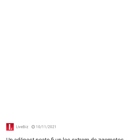
LiveBiz
10/11/2021
Un adăpost poate fi un loc extrem de zgomotos