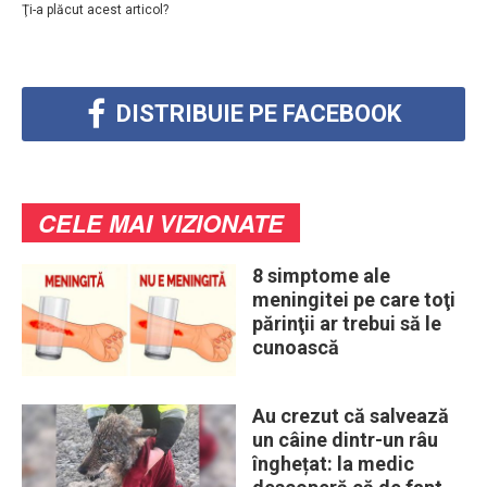
Ţi-a plăcut acest articol?
DISTRIBUIE PE FACEBOOK
CELE MAI VIZIONATE
8 simptome ale
meningitei pe care toţi
părinţii ar trebui să le
cunoască
Au crezut că salvează
un câine dintr-un râu
înghețat: la medic