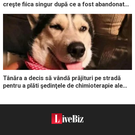
creşte fiica singur după ce a fost abandonat
de părinţi şi parteneră
Tânăra a decis să vândă prăjituri pe stradă
pentru a plăti şedinţele de chimioterapie ale
câinelui său