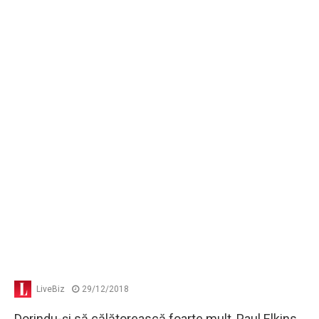
LiveBiz
29/12/2018
Dorindu-şi să călătorească foarte mult, Paul Elkins