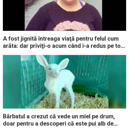
A fost jignită întreaga viaţă pentru felul cum
arăta: dar priviţi-o acum când i-a redus pe toţi
la tăcere
Bărbatul a crezut că vede un miel pe drum,
doar pentru a descoperi că este pui alb de