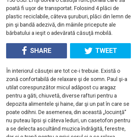
poată fi uşor de transportat. Folosind 4 plăci de
plastic reciclabile, câteva şuruburi, plăci din lemn de
pin şi bandă adezivă, din mâinile pricepute ale
bărbatului a ieşit o adevărată căsuţă mobilă.
SHARE
TWEET
În interiorul căsuţei are tot ce-i trebuie. Există o
zonă confortabilă de relaxare şi de somn. Paul şi-a
utilat corespunzător micul adăpost cu aragaz
pentru a găti, chiuvetă, diverse rafturi pentru a
depozita alimentele şi haine, dar şi un pat în care se
poate odihni. De asemenea, din această „locuinţă”
nu puteau lipsi şi câteva leduri, un casetofon pentru
a se delecta ascultând muzica îndrăgită, ferestre,
dar şi o trapă pentru a privi cerul şi a se relaxa.