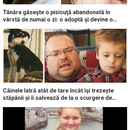
Tânăra găseşte o pisicuţă abandonată în
vârstă de numai o zi: o adoptă şi devine o
splendidă pisică albă
Câinele latră atât de tare încât își trezește
stăpânii și îi salvează de la o scurgere de
monoxid de carbon