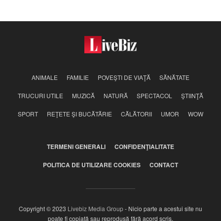
căprioară extrem de rar
ANIMALE
FAMILIE
POVEŞTI DE VIAŢĂ
SĂNĂTATE
TRUCURI UTILE
MUZICĂ
NATURĂ
SPECTACOL
ŞTIINŢĂ
SPORT
REŢETE ŞI BUCĂTĂRIE
CĂLĂTORII
UMOR
WOW
TERMENI GENERALI
CONFIDENŢIALITATE
POLITICA DE UTILIZARE COOKIES
CONTACT
Copyright © 2023
Livebiz Media Group
- Nicio parte a acestui site nu
poate fi copiată sau reprodusă fără acord scris.