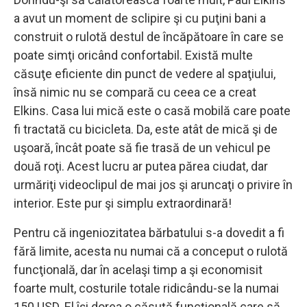
a avut un moment de sclipire şi cu puţini bani a
construit o rulotă destul de încăpătoare în care se
poate simţi oricând confortabil. Există multe
căsuţe eficiente din punct de vedere al spaţiului,
însă nimic nu se compară cu ceea ce a creat
Elkins. Casa lui mică este o casă mobilă care poate
fi tractată cu bicicleta. Da, este atât de mică şi de
uşoară, încât poate să fie trasă de un vehicul pe
două roţi. Acest lucru ar putea părea ciudat, dar
urmăriţi videoclipul de mai jos şi aruncaţi o privire în
interior. Este pur şi simplu extraordinară!
Pentru că ingeniozitatea bărbatului s-a dovedit a fi
fără limite, acesta nu numai că a conceput o rulotă
funcţională, dar în acelaşi timp a şi economisit
foarte mult, costurile totale ridicându-se la numai
150 USD. El îşi dorea o căsuţă funcţională care să