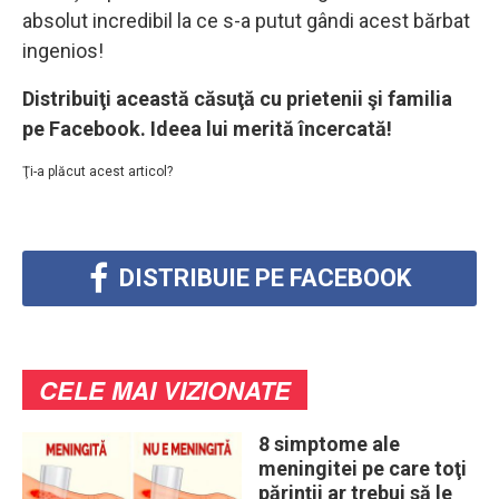
absolut incredibil la ce s-a putut gândi acest bărbat
ingenios!
Distribuiţi această căsuţă cu prietenii şi familia
pe Facebook. Ideea lui merită încercată!
Ţi-a plăcut acest articol?
DISTRIBUIE PE FACEBOOK
CELE MAI VIZIONATE
8 simptome ale
meningitei pe care toţi
părinţii ar trebui să le