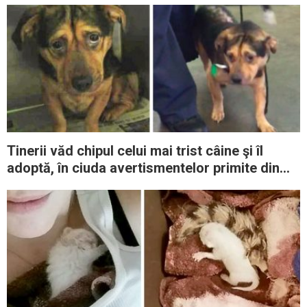
Tinerii văd chipul celui mai trist câine şi îl
adoptă, în ciuda avertismentelor primite din
partea adăpostului