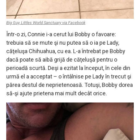
Big Guy, Littles World Sanctuary via Facebook
Într-o zi, Connie i-a cerut lui Bobby o favoare:
trebuia să se mute şi nu putea să o ia pe Lady,
căţeluşa Chihuahua, cu ea. L-a întrebat pe Bobby
dacă poate să aibă grijă de căţeluşă pentru o
perioadă scurtă. Deşi a ezitat la început, în cele din
urmă el a acceptat – o întâlnise pe Lady în trecut şi
părea destul de neprietenoasă. Totuşi, Bobby dorea
să-şi ajute prietena mai mult decât orice.