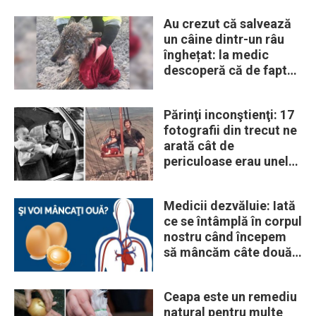
Au crezut că salvează
un câine dintr-un râu
înghețat: la medic
descoperă că de fapt
era un lup
Părinţi inconştienţi: 17
fotografii din trecut ne
arată cât de
periculoase erau unele
„obiceiuri” ale vremii
Medicii dezvăluie: Iată
ce se întâmplă în corpul
nostru când începem
să mâncăm câte două
ouă în fiecare zi
Ceapa este un remediu
natural pentru multe