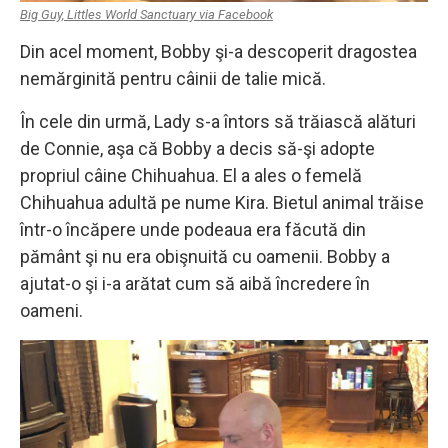
Big Guy, Littles World Sanctuary via Facebook
Din acel moment, Bobby şi-a descoperit dragostea
nemărginită pentru câinii de talie mică.
În cele din urmă, Lady s-a întors să trăiască alături
de Connie, aşa că Bobby a decis să-şi adopte
propriul câine Chihuahua. El a ales o femelă
Chihuahua adultă pe nume Kira. Bietul animal trăise
într-o încăpere unde podeaua era făcută din
pământ şi nu era obişnuită cu oamenii. Bobby a
ajutat-o şi i-a arătat cum să aibă încredere în
oameni.