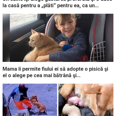
la casă pentru a „plăti” pentru ea, ca un
adevărat client cu 4 picioare
Mama îi permite fiului ei să adopte o pisică şi
el o alege pe cea mai bătrână şi
supraponderală din adăpost