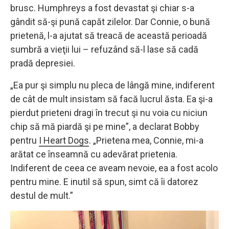
brusc. Humphreys a fost devastat şi chiar s-a
gândit să-şi pună capăt zilelor. Dar Connie, o bună
prietenă, l-a ajutat să treacă de această perioadă
sumbră a vieţii lui – refuzând să-l lase să cadă
pradă depresiei.
„Ea pur şi simplu nu pleca de lângă mine, indiferent
de cât de mult insistam să facă lucrul ăsta. Ea şi-a
pierdut prieteni dragi în trecut şi nu voia cu niciun
chip să mă piardă şi pe mine”, a declarat Bobby
pentru
I Heart Dogs
. „Prietena mea, Connie, mi-a
arătat ce înseamnă cu adevărat prietenia.
Indiferent de ceea ce aveam nevoie, ea a fost acolo
pentru mine. E inutil să spun, simt că îi datorez
destul de mult.”