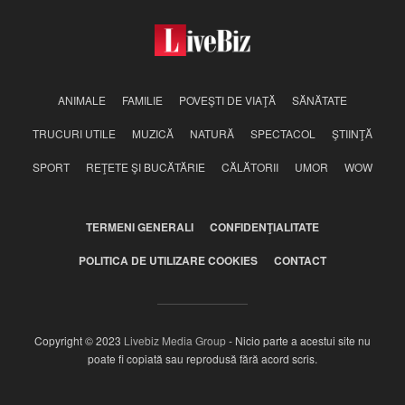
ANIMALE
FAMILIE
POVEŞTI DE VIAŢĂ
SĂNĂTATE
TRUCURI UTILE
MUZICĂ
NATURĂ
SPECTACOL
ŞTIINŢĂ
SPORT
REŢETE ŞI BUCĂTĂRIE
CĂLĂTORII
UMOR
WOW
TERMENI GENERALI
CONFIDENŢIALITATE
POLITICA DE UTILIZARE COOKIES
CONTACT
Copyright © 2023
Livebiz Media Group
- Nicio parte a acestui site nu
poate fi copiată sau reprodusă fără acord scris.