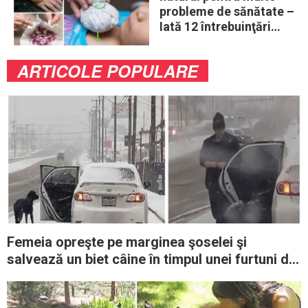
probleme de sănătate –
Iată 12 întrebuinţări
mai puţin ştiute
ARTICOLE POPULARE
Femeia opreşte pe marginea şoselei şi
salvează un biet câine în timpul unei furtuni de
zăpadă