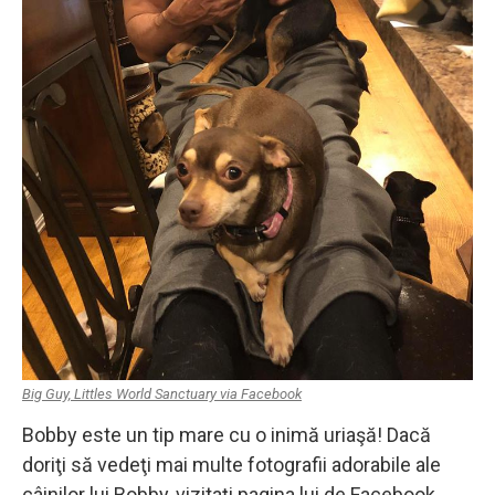
Big Guy, Littles World Sanctuary via Facebook
Bobby este un tip mare cu o inimă uriaşă! Dacă
doriţi să vedeţi mai multe fotografii adorabile ale
câinilor lui Bobby, vizitaţi pagina lui de
Facebook
.