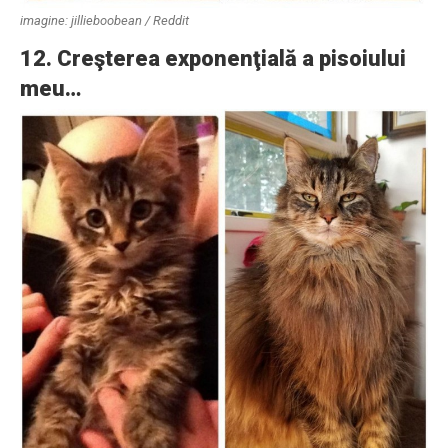
imagine: jillieboobean / Reddit
12. Creşterea exponenţială a pisoiului
meu…