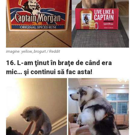
imagine: yellow_brogurt / Reddit
16. L-am ţinut în braţe de când era
mic… şi continui să fac asta!