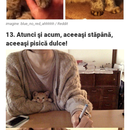
imagine: blue_no_red_ahhhhh / Reddit
13. Atunci şi acum, aceeaşi stăpână,
aceeaşi pisică dulce!