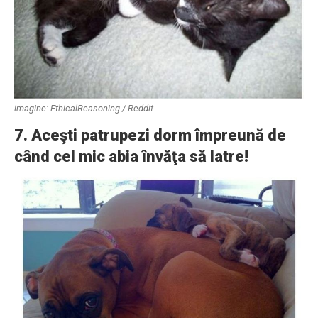
imagine: EthicalReasoning / Reddit
7. Aceşti patrupezi dorm împreună de
când cel mic abia învăţa să latre!