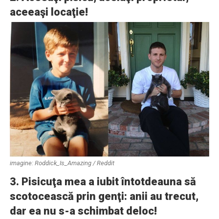
aceeaşi locaţie!
imagine: Roddick_Is_Amazing / Reddit
3. Pisicuţa mea a iubit întotdeauna să
scotocească prin genţi: anii au trecut,
dar ea nu s-a schimbat deloc!