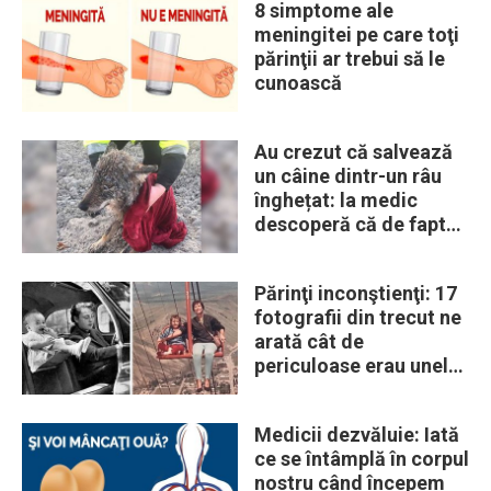
8 simptome ale
meningitei pe care toţi
părinţii ar trebui să le
cunoască
Au crezut că salvează
un câine dintr-un râu
înghețat: la medic
descoperă că de fapt
era un lup
Părinţi inconştienţi: 17
fotografii din trecut ne
arată cât de
periculoase erau unele
„obiceiuri” ale vremii
Medicii dezvăluie: Iată
ce se întâmplă în corpul
nostru când începem