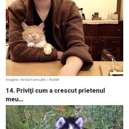
imagine: KevlarYarmulke / Reddit
14. Priviţi cum a crescut prietenul
meu…