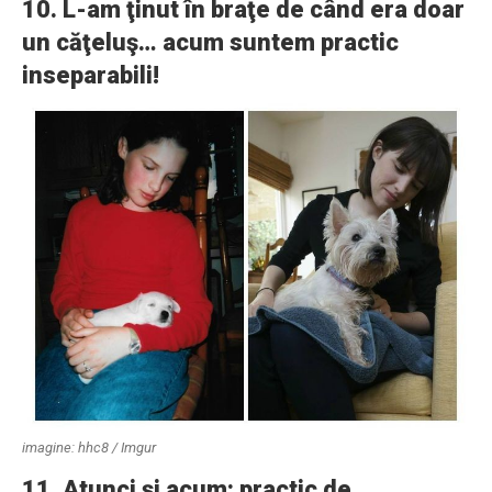
10. L-am ţinut în braţe de când era doar
un căţeluş… acum suntem practic
inseparabili!
imagine: hhc8 / Imgur
11. Atunci şi acum: practic de