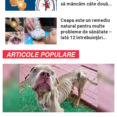
să mâncăm câte două
ouă în fiecare zi
Ceapa este un remediu
natural pentru multe
probleme de sănătate –
Iată 12 întrebuinţări
mai puţin ştiute
ARTICOLE POPULARE