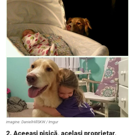
imagine: DanielHillSKW / Imgur
2. Aceeaşi pisică, acelaşi proprietar,