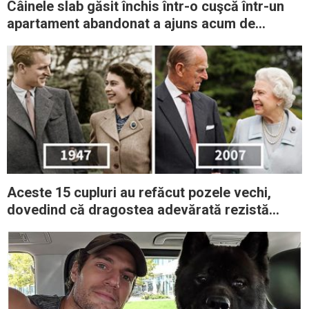
Câinele slab găsit închis într-o cuşcă într-un
apartament abandonat a ajuns acum de
nerecunoscut
Aceste 15 cupluri au refăcut pozele vechi,
dovedind că dragostea adevărată rezistă
pentru totdeauna