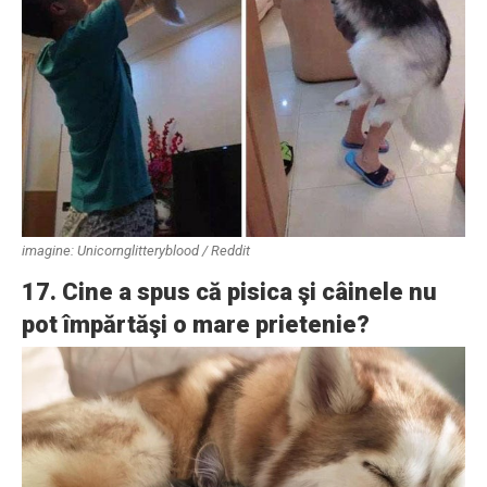
imagine: Unicornglitteryblood / Reddit
17. Cine a spus că pisica şi câinele nu
pot împărtăşi o mare prietenie?