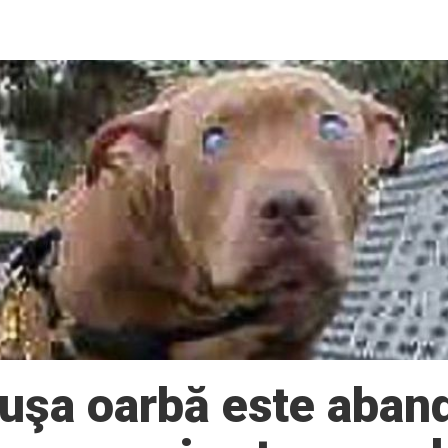
uşa oarbă este aban