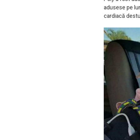
adusese pe lum
cardiacă destul