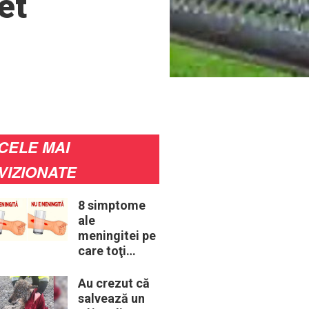
et
CELE MAI
VIZIONATE
8 simptome
ale
meningitei pe
care toţi
părinţii ar
trebui să le
Au crezut că
cunoască
salvează un