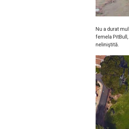
Nu a durat mu
femela PitBull
neliniştită.