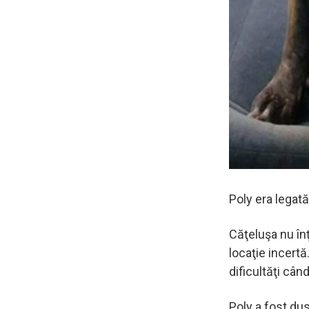
Poly era legată
Căţeluşa nu înţ
locaţie incertă
dificultăţi cân
Poly a fost du