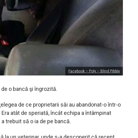
Facebook – Poly – Blind Pibble
 de o bancă şi îngrozită.
elegea de ce proprietarii săi au abandonat-o într-o
. Era atât de speriată, încât echipa a întâmpinat
d a trebuit să o ia de pe bancă.
să la un veterinar, unde s-a descoperit că recent