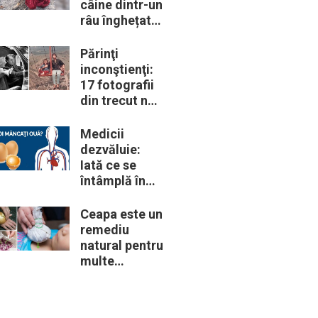
câine dintr-un
râu înghețat:
la medic
descoperă că
Părinţi
de fapt era un
inconştienţi:
lup
17 fotografii
din trecut ne
arată cât de
periculoase
Medicii
erau unele
dezvăluie:
„obiceiuri” ale
Iată ce se
vremii
întâmplă în
corpul nostru
când începem
Ceapa este un
să mâncăm
remediu
câte două
natural pentru
ouă în fiecare
multe
zi
probleme de
sănătate –
Iată 12