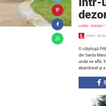
într-
dezor
LiveBiz
»
Animale
»
LiveBiz
24/
O căţeluşă Pit
din Santa Maria
unde se află. Î
abandonat şi a
S