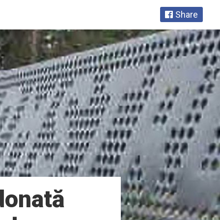
Share
donată