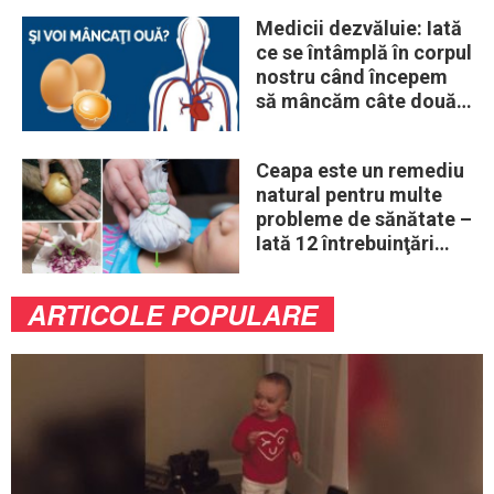
Medicii dezvăluie: Iată
ce se întâmplă în corpul
nostru când începem
să mâncăm câte două
ouă în fiecare zi
Ceapa este un remediu
natural pentru multe
probleme de sănătate –
Iată 12 întrebuinţări
mai puţin ştiute
ARTICOLE POPULARE