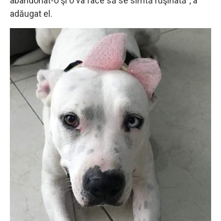
abandonat-o şi o va face să se simtă ruşinată”, a
adăugat el.