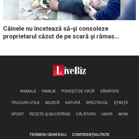
Câinele nu încetează să-şi consoleze
proprietarul căzut de pe scară şi rămas
nemişcat pe trotuar
ANIMALE
FAMILIE
POVEŞTI DE VIAŢĂ
SĂNĂTATE
TRUCURI UTILE
MUZICĂ
NATURĂ
SPECTACOL
ŞTIINŢĂ
SPORT
REŢETE ŞI BUCĂTĂRIE
CĂLĂTORII
UMOR
WOW
TERMENI GENERALI
CONFIDENŢIALITATE