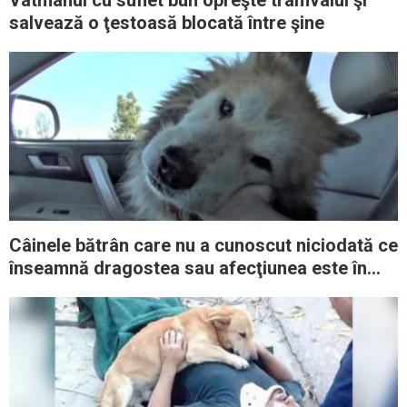
Vatmanul cu suflet bun opreşte tramvaiul şi
salvează o ţestoasă blocată între şine
Câinele bătrân care nu a cunoscut niciodată ce
înseamnă dragostea sau afecţiunea este în
cele din urmă salvat