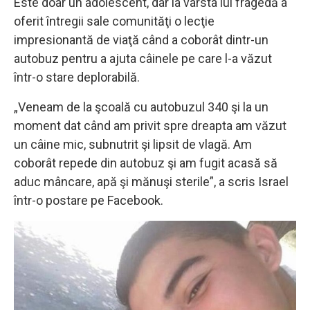
Este doar un adolescent, dar la vârsta lui fragedă a
oferit întregii sale comunităţi o lecţie
impresionantă de viaţă când a coborât dintr-un
autobuz pentru a ajuta câinele pe care l-a văzut
într-o stare deplorabilă.
„Veneam de la şcoală cu autobuzul 340 şi la un
moment dat când am privit spre dreapta am văzut
un câine mic, subnutrit şi lipsit de vlagă. Am
coborât repede din autobuz şi am fugit acasă să
aduc mâncare, apă şi mănuşi sterile”, a scris Israel
într-o postare pe Facebook.