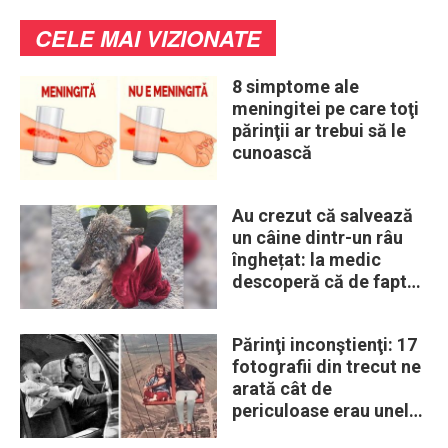
CELE MAI VIZIONATE
8 simptome ale
meningitei pe care toţi
părinţii ar trebui să le
cunoască
Au crezut că salvează
un câine dintr-un râu
înghețat: la medic
descoperă că de fapt
era un lup
Părinţi inconştienţi: 17
fotografii din trecut ne
arată cât de
periculoase erau unele
„obiceiuri” ale vremii