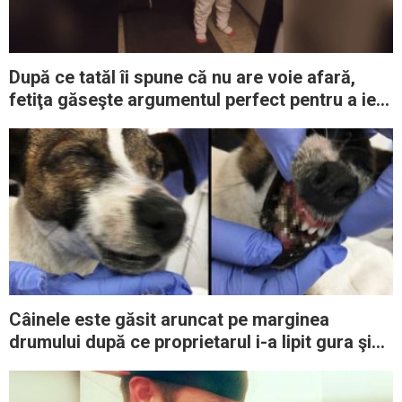
După ce tatăl îi spune că nu are voie afară,
fetiţa găseşte argumentul perfect pentru a ieşi
din casă
Câinele este găsit aruncat pe marginea
drumului după ce proprietarul i-a lipit gura şi
ochii cu lipici