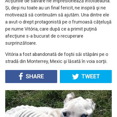
Acţiunile de salvare ne impresionează întotdeauna.
Şi, deşi nu toate au un final fericit, ne inspiră şi ne
motivează să continuăm să ajutăm. Una dintre ele
a avut-o drept protagonistă pe o frumoasă căţeluşă
pe nume Vitória, care după ce a primit puţină
afecţiune s-a bucurat de o recuperare
surprinzătoare.
Vitória a fost abandonată de foştii săi stăpâni pe o
stradă din Monterrey, Mexic şi lăsată în voia sorţii.
SHARE
TWEET