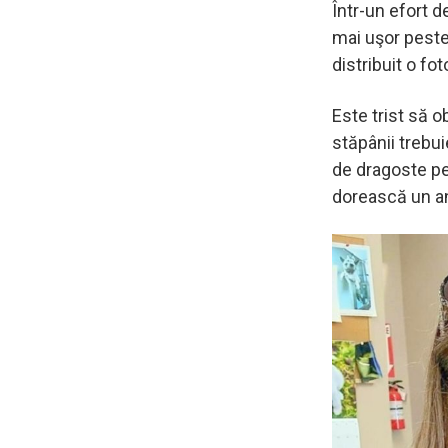
Într-un efort d
mai uşor peste
distribuit o fo
Este trist să o
stăpânii trebu
de dragoste pen
dorească un an