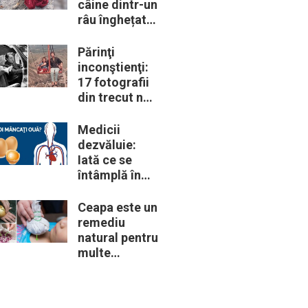
câine dintr-un
râu înghețat:
la medic
descoperă că
Părinţi
de fapt era un
inconştienţi:
lup
17 fotografii
din trecut ne
arată cât de
periculoase
Medicii
erau unele
dezvăluie:
„obiceiuri” ale
Iată ce se
vremii
întâmplă în
corpul nostru
când începem
Ceapa este un
să mâncăm
remediu
câte două
natural pentru
ouă în fiecare
multe
zi
probleme de
sănătate –
Iată 12