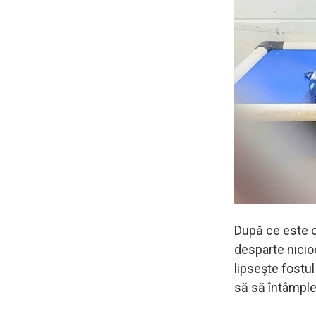
După ce este c
desparte nicio
lipseşte fostu
să să întâmple î