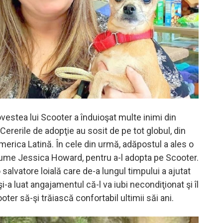
vestea lui Scooter a înduioşat multe inimi din
Cererile de adopţie au sosit de pe tot globul, din
America Latină. În cele din urmă, adăpostul a ales o
nume Jessica Howard, pentru a-l adopta pe Scooter.
salvatore loială care de-a lungul timpului a ajutat
 şi-a luat angajamentul că-l va iubi necondiţionat şi îl
oter să-şi trăiască confortabil ultimii săi ani.