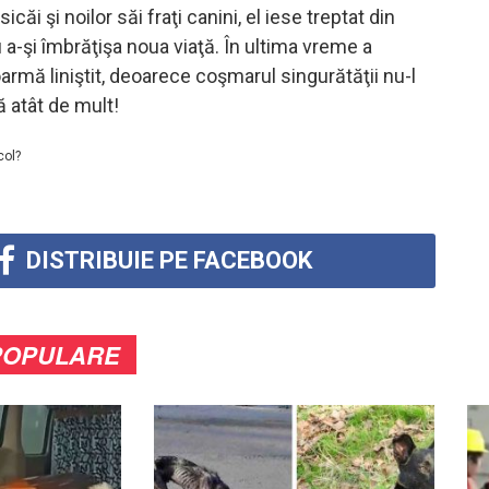
ăi şi noilor săi fraţi canini, el iese treptat din
 a-şi îmbrăţişa noua viaţă. În ultima vreme a
armă liniştit, deoarece coşmarul singurătăţii nu-l
 atât de mult!
col?
DISTRIBUIE PE FACEBOOK
POPULARE