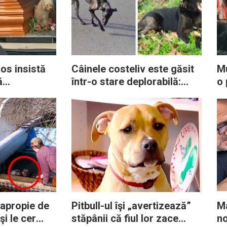
os insistă
Câinele costeliv este găsit
Mu
ă
într-o stare deplorabilă:
o 
edată până
Salvatoarea refuză să
în
e
renunţe şi câteva luni mai
di
târziu e de nerecunoscut
ta
e apropie de
Pitbull-ul îşi „avertizează”
Ma
şi le cer
stăpânii că fiul lor zace
no