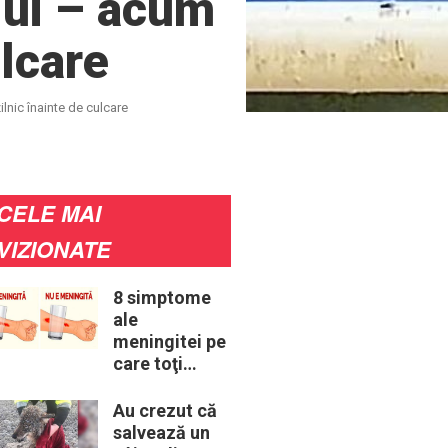
lui – acum
ulcare
lnic înainte de culcare
CELE MAI
VIZIONATE
8 simptome
ale
meningitei pe
care toţi
părinţii ar
trebui să le
Au crezut că
cunoască
salvează un