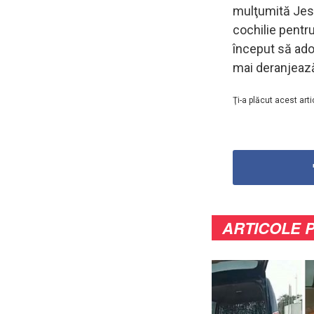
mulţumită Jessic
cochilie pentru
început să ado
mai deranjează
Ţi-a plăcut acest arti
ARTICOLE 