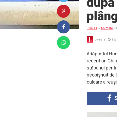
după 
plâng
LiveBiz
»
Animale
»
LiveBiz
25/
Adăpostul Huma
recent un Chih
stăpânul pentr
neobişnuit de l
culcare a reuşi
S