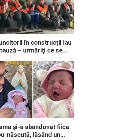
ncitorii în construcţii iau
pauză – urmăriţi ce se
tâmplă atunci când unul
ntre ei îşi dezvăluie
lentul
ma şi-a abandonat fiica
u-născută, lăsând un