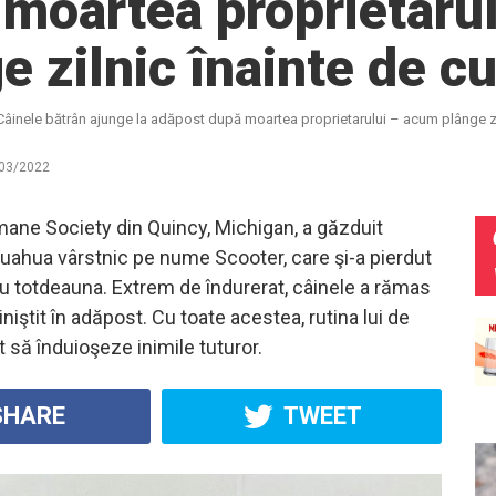
moartea proprietaru
e zilnic înainte de c
Câinele bătrân ajunge la adăpost după moartea proprietarului – acum plânge zi
03/2022
ne Society din Quincy, Michigan, a găzduit
uahua vârstnic pe nume Scooter, care şi-a pierdut
u totdeauna. Extrem de îndurerat, câinele a rămas
iniştit în adăpost. Cu toate acestea, rutina lui de
t să înduioşeze inimile tuturor.
HARE
TWEET