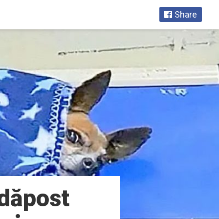
Share
adăpost