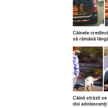
Câinele credinci
să rămână lâng
proprietara dec
la înmormântar
Câinii străzii s
doi adolescenţi 